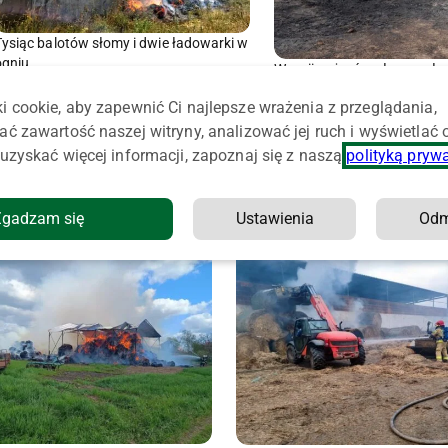
Tysiąc balotów słomy i dwie ładowarki w
ogniu
W serii pożarów słomy spło
balotów. Policjanci zatrzyma
i cookie, aby zapewnić Ci najlepsze wrażenia z przeglądania,
ać zawartość naszej witryny, analizować jej ruch i wyświetlać
uzyskać więcej informacji, zapoznaj się z naszą
polityką pryw
Zgadzam się
Ustawienia
Od