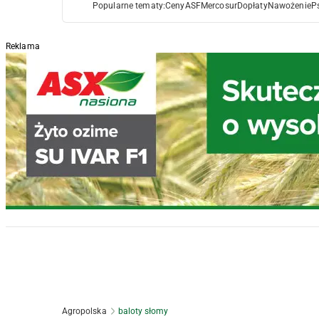
Popularne tematy:
Ceny
ASF
Mercosur
Dopłaty
Nawożenie
P
Reklama
Agropolska
baloty słomy