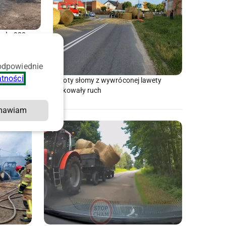
nęło 920
li 16-latka
 odpowiednie
atności
.
Baloty słomy z wywróconej lawety
blokowały ruch
mawiam