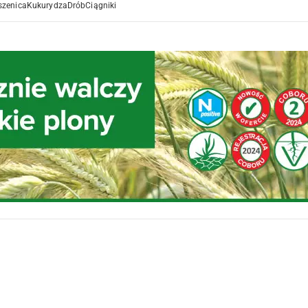
szenica
Kukurydza
Drób
Ciągniki