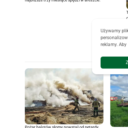
Używamy plik
personalizow
reklamy. Aby 
Pożar balotów słomy powstał od petardy.