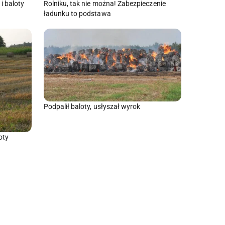
i baloty
Rolniku, tak nie można! Zabezpieczenie
ładunku to podstawa
Podpalił baloty, usłyszał wyrok
oty