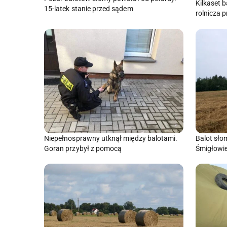
Kilkaset b
15-latek stanie przed sądem
rolnicza 
Niepełnosprawny utknął między balotami.
Balot słom
Goran przybył z pomocą
Śmigłowie