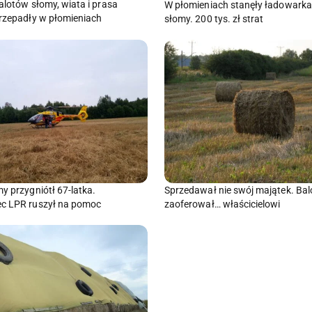
alotów słomy, wiata i prasa
W płomieniach stanęły ładowarka 
przepadły w płomieniach
słomy. 200 tys. zł strat
y przygniótł 67-latka.
Sprzedawał nie swój majątek. Bal
c LPR ruszył na pomoc
zaoferował… właścicielowi