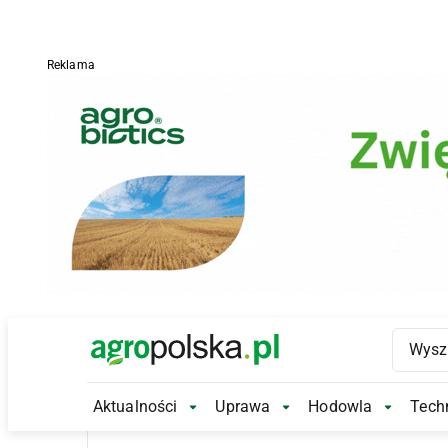
Reklama
Main Logo
Aktualności
Uprawa
Hodowla
Techn
Aktualności Submenu
Uprawa Submenu
Hodowl