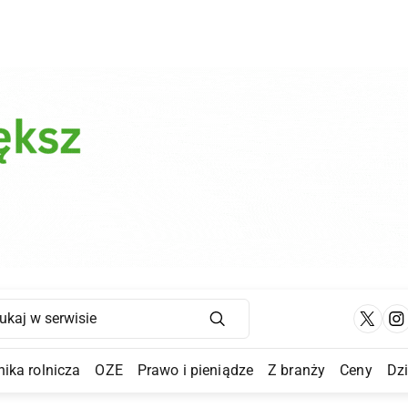
Main Navigation
ika rolnicza
OZE
Prawo i pieniądze
Z branży
Ceny
Dz
a Submenu