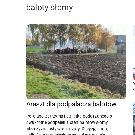
baloty słomy
Areszt dla podpalacza balotów
Policjanci zatrzymali 33-latka podejrzanego o
dwukrotne podpalenia stert balotów słomy.
Mężczyzna usłyszał zarzuty. Decyzją sądu,
najbliższe trzy miesiące spędzi w areszcie.