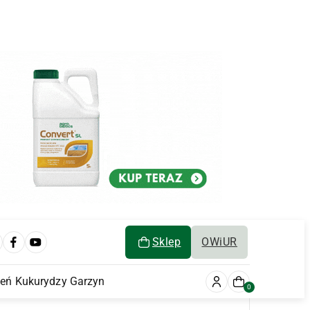
Sklep
OWiUR
ień Kukurydzy Garzyn
0