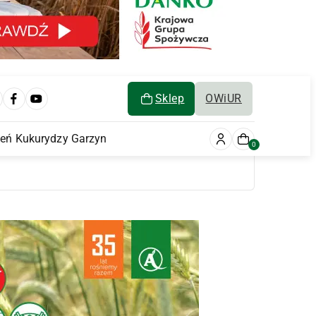
Sklep
OWiUR
ień Kukurydzy Garzyn
0