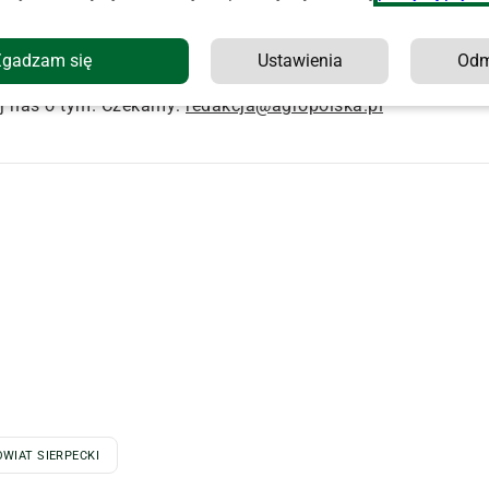
kręgowej w Ostrołęce, która przedstawiła zatrzymanym
 korupcyjnym" – podało CBA.
Zgadzam się
Ustawienia
Od
j nas o tym. Czekamy:
redakcja@agropolska.pl
OWIAT SIERPECKI