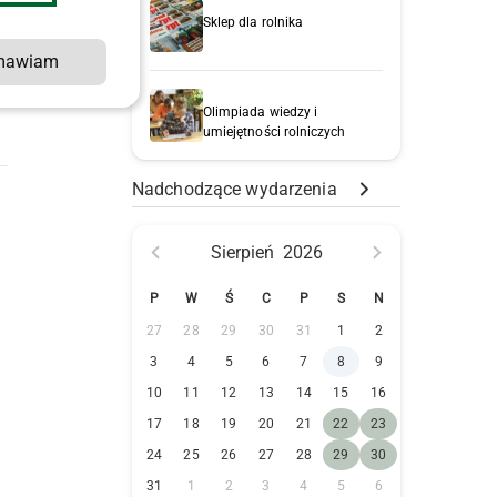
Sklep dla rolnika
mawiam
Olimpiada wiedzy i
umiejętności rolniczych
Nadchodzące wydarzenia
Sierpień
2026
P
W
Ś
C
P
S
N
27
28
29
30
31
1
2
3
4
5
6
7
8
9
10
11
12
13
14
15
16
17
18
19
20
21
22
23
24
25
26
27
28
29
30
31
1
2
3
4
5
6