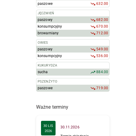
paszowe
632.00
JĘCZMIEŃ
paszowy
682.00
konsumpcyjny
670.00
browarniany
712.00
OWIES
paszowy
549.00
konsumpcyjny
536.00
KUKURYDZA
sucha
884.00
PSZENŻYTO
paszowe
719.00
Ważne terminy
30 LIS
30.11.2026
2026