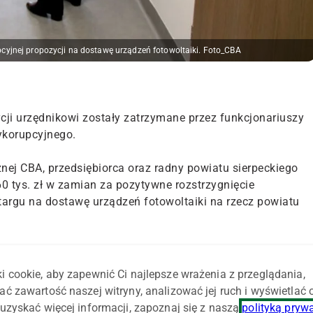
cyjnej propozycji na dostawę urządzeń fotowoltaiki. Foto_CBA
cji urzędnikowi zostały zatrzymane przez funkcjonariuszy
ykorupcyjnego.
ej CBA, przedsiębiorca oraz radny powiatu sierpeckiego
0 tys. zł w zamian za pozytywne rozstrzygnięcie
argu na dostawę urządzeń fotowoltaiki na rzecz powiatu
stwem w Przasnyszu, bezpośrednio po złożeniu korupcyjnej
i cookie, aby zapewnić Ci najlepsze wrażenia z przeglądania,
ać zawartość naszej witryny, analizować jej ruch i wyświetlać
 powziętych przez śledczych CBA. Zgromadzone przez Biur
uzyskać więcej informacji, zapoznaj się z naszą
polityką pryw