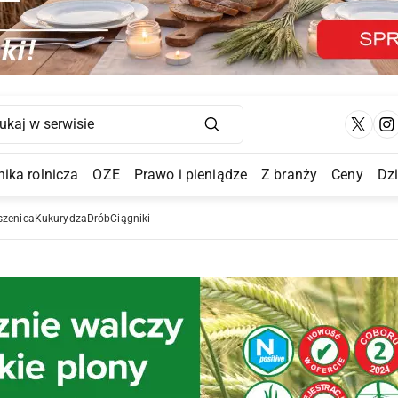
Main Navigation
ika rolnicza
OZE
Prawo i pieniądze
Z branży
Ceny
Dz
a Submenu
szenica
Kukurydza
Drób
Ciągniki