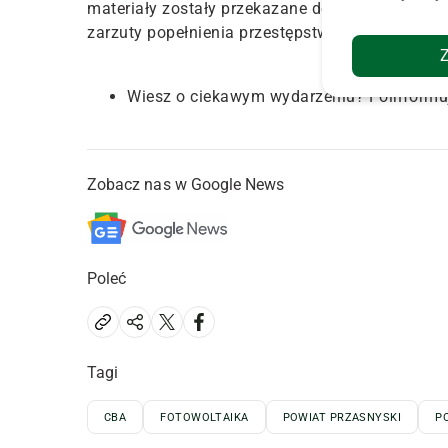
materiały zostały przekazane do Prokuratury O
zarzuty popełnienia przestępstw o charakterze
Wiesz o ciekawym wydarzeniu? Poinformu
Zobacz nas w Google News
Poleć
Tagi
CBA
FOTOWOLTAIKA
POWIAT PRZASNYSKI
P