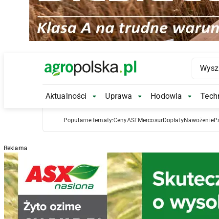
Main Logo
Aktualności
Uprawa
Hodowla
Techn
Aktualności Submenu
Uprawa Submenu
Hodowl
Popularne tematy:
Ceny
ASF
Mercosur
Dopłaty
Nawożenie
P
Reklama