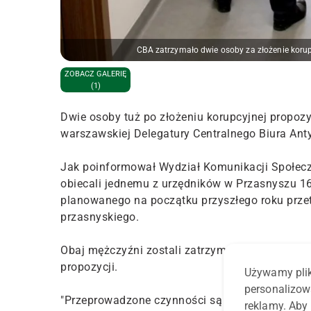
CBA zatrzymało dwie osoby za złożenie korup
ZOBACZ GALERIĘ
(1)
Dwie osoby tuż po złożeniu korupcyjnej propozy
warszawskiej Delegatury Centralnego Biura Ant
Jak poinformował Wydział Komunikacji Społeczn
obiecali jednemu z urzędników w Przasnyszu 16
planowanego na początku przyszłego roku przet
przasnyskiego.
Obaj mężczyźni zostali zatrzymani przed staro
propozycji.
Używamy plik
personalizow
"Przeprowadzone czynności są efektem ustaleń
reklamy. Aby 