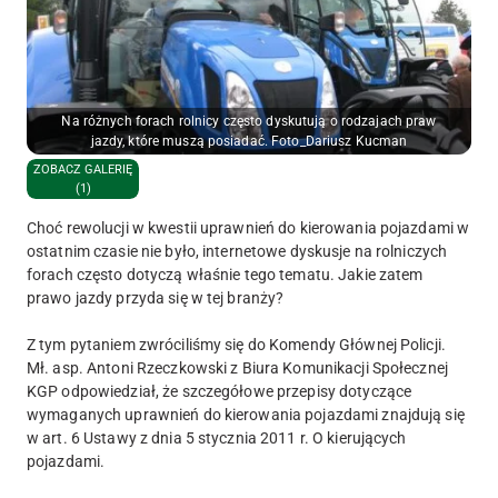
Na różnych forach rolnicy często dyskutują o rodzajach praw
jazdy, które muszą posiadać. Foto_Dariusz Kucman
ZOBACZ GALERIĘ
(1)
Choć rewolucji w kwestii uprawnień do kierowania pojazdami w
ostatnim czasie nie było, internetowe dyskusje na rolniczych
forach często dotyczą właśnie tego tematu. Jakie zatem
prawo jazdy przyda się w tej branży?
Z tym pytaniem zwróciliśmy się do Komendy Głównej Policji.
Mł. asp. Antoni Rzeczkowski z Biura Komunikacji Społecznej
KGP odpowiedział, że szczegółowe przepisy dotyczące
wymaganych uprawnień do kierowania pojazdami znajdują się
w art. 6 Ustawy z dnia 5 stycznia 2011 r. O kierujących
pojazdami.