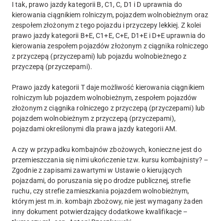
I tak, prawo jazdy kategorii B, C1, C, D1 i D uprawnia do
kierowania ciągnikiem rolniczym, pojazdem wolnobieżnym oraz
zespołem złożonym z tego pojazdu i przyczepy lekkiej. Z kolei
prawo jazdy kategorii B+E, C1+E, C+E, D1+E i D+E uprawnia do
kierowania zespołem pojazdów złożonym z ciągnika rolniczego
z przyczepą (przyczepami) lub pojazdu wolnobieżnego z
przyczepą (przyczepami).
Prawo jazdy kategorii T daje możliwość kierowania ciągnikiem
rolniczym lub pojazdem wolnobieżnym, zespołem pojazdów
złożonym z ciągnika rolniczego z przyczepą (przyczepami) lub
pojazdem wolnobieżnym z przyczepą (przyczepami),
pojazdami określonymi dla prawa jazdy kategorii AM.
A czy w przypadku kombajnów zbożowych, konieczne jest do
przemieszczania się nimi ukończenie tzw. kursu kombajnisty? –
Zgodnie z zapisami zawartymi w Ustawie o kierujących
pojazdami, do poruszania się po drodze publicznej, strefie
ruchu, czy strefie zamieszkania pojazdem wolnobieżnym,
którym jest m.in. kombajn zbożowy, nie jest wymagany żaden
inny dokument potwierdzający dodatkowe kwalifikacje –