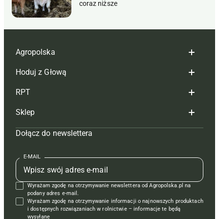
coraz niższe
Agropolska
Hoduj z Głową
Redakcja
RPT
Reklama
Hoduj z głową bydło
Sklep
Tagi
Hoduj z głową świnie
Redakcja
Dołącz do newslettera
Mapa serwisu
Prenumerata
Prenumerata
Czasopisma i prenumerata
Kontakt
Redakcja
Reklama
Książki
E-MAIL
Regulamin
Kontakt
Kontakt
Regulamin
Wyrażam zgodę na otrzymywanie newslettera od Agropolska.pl na
Polityka prywatności
Reklama
Krzyżówki
podany adres e-mail.
Wyrażam zgodę na otrzymywanie informacji o najnowszych produktach
i dostępnych rozwiązaniach w rolnictwie – informacje te będą
wysyłane