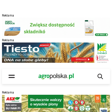
Reklama
Reklama
R
Wyszu
Main Logo
Menu
Reklama