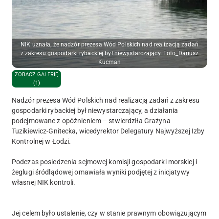
NIK uznała, że nadzór prezesa Wód Polskich nad realizacją zadań
z zakresu gospodarki rybackiej był niewystarczający. Foto_Dariusz
Kucman
ZOBACZ GALERIĘ
(1)
Nadzór prezesa Wód Polskich nad realizacją zadań z zakresu
gospodarki rybackiej był niewystarczający, a działania
podejmowane z opóźnieniem – stwierdziła Grażyna
Tuzikiewicz-Gnitecka, wicedyrektor Delegatury Najwyższej Izby
Kontrolnej w Łodzi.
Podczas posiedzenia sejmowej komisji gospodarki morskiej i
żeglugi śródlądowej omawiała wyniki podjętej z inicjatywy
własnej NIK kontroli.
Jej celem było ustalenie, czy w stanie prawnym obowiązującym