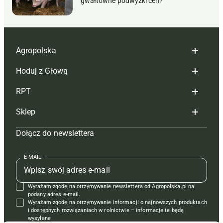
gwałtowne podwyżki cen?
Agropolska
Hoduj z Głową
Redakcja
RPT
Reklama
Hoduj z głową bydło
Sklep
Tagi
Hoduj z głową świnie
Redakcja
Dołącz do newslettera
Mapa serwisu
Prenumerata
Prenumerata
Czasopisma i prenumerata
Kontakt
Redakcja
Reklama
Książki
E-MAIL
Regulamin
Kontakt
Kontakt
Regulamin
Wyrażam zgodę na otrzymywanie newslettera od Agropolska.pl na
Polityka prywatności
Reklama
Krzyżówki
podany adres e-mail.
Wyrażam zgodę na otrzymywanie informacji o najnowszych produktach
i dostępnych rozwiązaniach w rolnictwie – informacje te będą
wysyłane