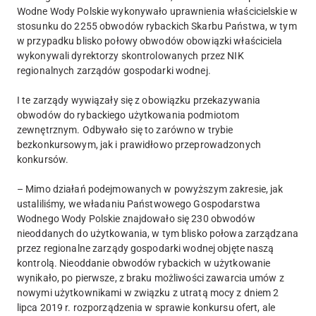
Wodne Wody Polskie wykonywało uprawnienia właścicielskie w
stosunku do 2255 obwodów rybackich Skarbu Państwa, w tym
w przypadku blisko połowy obwodów obowiązki właściciela
wykonywali dyrektorzy skontrolowanych przez NIK
regionalnych zarządów gospodarki wodnej.
I te zarządy wywiązały się z obowiązku przekazywania
obwodów do rybackiego użytkowania podmiotom
zewnętrznym. Odbywało się to zarówno w trybie
bezkonkursowym, jak i prawidłowo przeprowadzonych
konkursów.
– Mimo działań podejmowanych w powyższym zakresie, jak
ustaliliśmy, we władaniu Państwowego Gospodarstwa
Wodnego Wody Polskie znajdowało się 230 obwodów
nieoddanych do użytkowania, w tym blisko połowa zarządzana
przez regionalne zarządy gospodarki wodnej objęte naszą
kontrolą. Nieoddanie obwodów rybackich w użytkowanie
wynikało, po pierwsze, z braku możliwości zawarcia umów z
nowymi użytkownikami w związku z utratą mocy z dniem 2
lipca 2019 r. rozporządzenia w sprawie konkursu ofert, ale