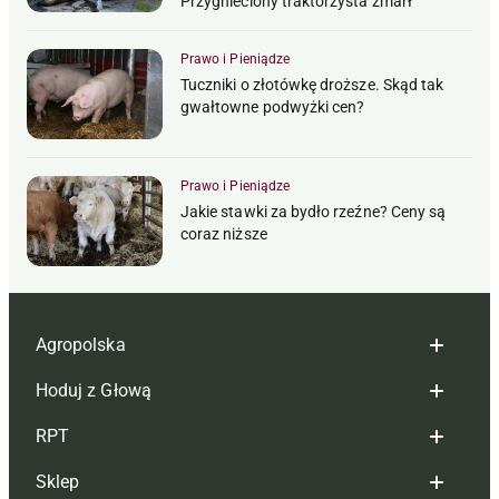
Przygnieciony traktorzysta zmarł
Prawo i Pieniądze
Tuczniki o złotówkę droższe. Skąd tak
gwałtowne podwyżki cen?
Prawo i Pieniądze
Jakie stawki za bydło rzeźne? Ceny są
coraz niższe
Agropolska
Hoduj z Głową
Redakcja
RPT
Reklama
Hoduj z głową bydło
Sklep
Tagi
Hoduj z głową świnie
Redakcja