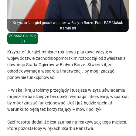
Krzysztof Jurgiel gościł w piątek w Białym Borze. Foto_PAP/Jakub
Kamiński
ZOBACZ GALERIĘ
(1)
Krzysztof Jurgiel, minister rolnictwa piątkową wizytę w
województwie zachodniopomorskim rozpoczął od zwiedzania
dawnego Stada Ogierów w Białym Borze. Stwierdził, że
ośrodek wymaga wsparcia i interwencji, by mógł zacząć
ponownie funkcjonować.
– W skali kraju robimy przeglądy i tutejsza wizyta uświadamia
mi jeszcze bardziej, że ten obiekt wymaga interwencji, wsparcia,
by mógł zacząć funkcjonować. Jeśli już będzie spełniał
warunki, to będą też korzystający – mówił polityk.
Szef resortu dodał, że jest szansa na reaktywację tego miejsca,
które pozostałoby w rękach Skarbu Państwa.