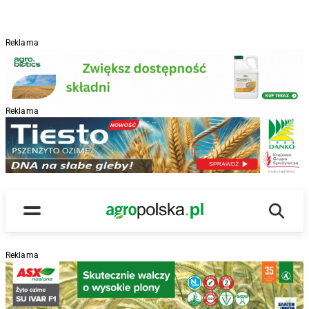
Reklama
Reklama
R
Wyszu
Main Logo
Menu
Reklama