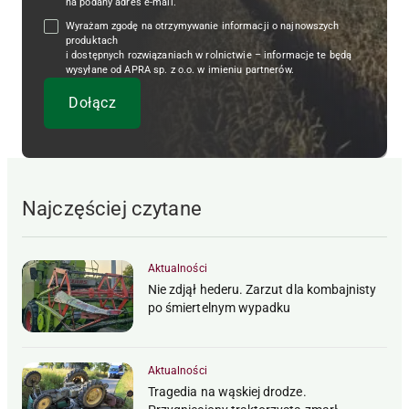
na podany adres e-mail.
Wyrażam zgodę na otrzymywanie informacji o najnowszych
produktach
i dostępnych rozwiązaniach w rolnictwie – informacje te będą
wysyłane od APRA sp. z o.o. w imieniu partnerów.
Najczęściej czytane
Aktualności
Nie zdjął hederu. Zarzut dla kombajnisty
po śmiertelnym wypadku
Aktualności
Tragedia na wąskiej drodze.