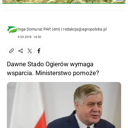
Inga Domurat PAP, (em) | redakcja@agropolska.pl
9.03.2018
14:50
Dawne Stado Ogierów wymaga
wsparcia. Ministerstwo pomoże?