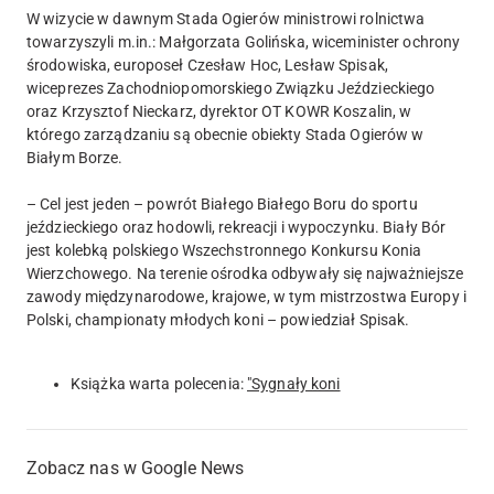
W wizycie w dawnym Stada Ogierów ministrowi rolnictwa
towarzyszyli m.in.: Małgorzata Golińska, wiceminister ochrony
środowiska, europoseł Czesław Hoc, Lesław Spisak,
wiceprezes Zachodniopomorskiego Związku Jeździeckiego
oraz Krzysztof Nieckarz, dyrektor OT KOWR Koszalin, w
którego zarządzaniu są obecnie obiekty Stada Ogierów w
Białym Borze.
– Cel jest jeden – powrót Białego Białego Boru do sportu
jeździeckiego oraz hodowli, rekreacji i wypoczynku. Biały Bór
jest kolebką polskiego Wszechstronnego Konkursu Konia
Wierzchowego. Na terenie ośrodka odbywały się najważniejsze
zawody międzynarodowe, krajowe, w tym mistrzostwa Europy i
Polski, championaty młodych koni – powiedział Spisak.
Książka warta polecenia:
"Sygnały koni
Zobacz nas w Google News