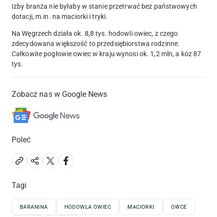
Izby branża nie byłaby w stanie przetrwać bez państwowych
dotacji, m.in. na maciorki i tryki.
Na Węgrzech działa ok. 8,8 tys. hodowli owiec, z czego
zdecydowana większość to przedsiębiorstwa rodzinne.
Całkowite pogłowie owiec w kraju wynosi ok. 1,2 mln, a kóz 87
tys.
Zobacz nas w Google News
Poleć
Tagi
BARANINA
HODOWLA OWIEC
MACIORKI
OWCE