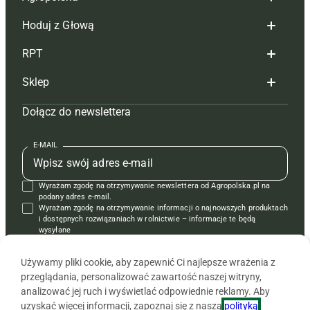
Hoduj z Głową
Redakcja
RPT
Reklama
Hoduj z głową bydło
Sklep
Tagi
Hoduj z głową świnie
Redakcja
Dołącz do newslettera
Mapa serwisu
Prenumerata
Prenumerata
Czasopisma i prenumerata
Kontakt
Redakcja
Reklama
Książki
E-MAIL
Regulamin
Kontakt
Kontakt
Regulamin
Wyrażam zgodę na otrzymywanie newslettera od Agropolska.pl na
Polityka prywatności
Reklama
Krzyżówki
podany adres e-mail.
Wyrażam zgodę na otrzymywanie informacji o najnowszych produktach
i dostępnych rozwiązaniach w rolnictwie – informacje te będą
wysyłane
od APRA sp. z o.o. w imieniu partnerów.
Używamy pliki cookie, aby zapewnić Ci najlepsze wrażenia z
przeglądania, personalizować zawartość naszej witryny,
analizować jej ruch i wyświetlać odpowiednie reklamy. Aby
uzyskać więcej informacji, zapoznaj się z naszą
polityką