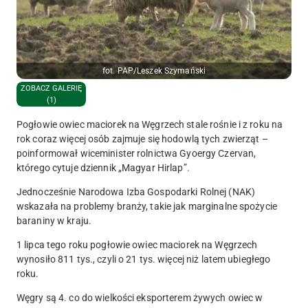
fot. PAP/Leszek Szymański
ZOBACZ GALERIĘ
(1)
Pogłowie owiec maciorek na Węgrzech stale rośnie i z roku na
rok coraz więcej osób zajmuje się hodowlą tych zwierząt –
poinformował wiceminister rolnictwa Gyoergy Czervan,
którego cytuje dziennik „Magyar Hirlap”.
Jednocześnie Narodowa Izba Gospodarki Rolnej (NAK)
wskazała na problemy branży, takie jak marginalne spożycie
baraniny w kraju.
1 lipca tego roku pogłowie owiec maciorek na Węgrzech
wynosiło 811 tys., czyli o 21 tys. więcej niż latem ubiegłego
roku.
Węgry są 4. co do wielkości eksporterem żywych owiec w