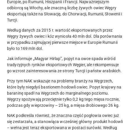
Europie, po Rumunii, Hiszpanii i Francji. Najważniejszym
odbiorcą są Włochy, ale znaczną liczbę żywych owiec Węgry
eksportują także na Słowację, do Chorwacji, Rumunii, Słowenii i
Turcji.
Według danych za 2015 r. wartość eksportowanych przez
Węgry żywych owiec i kóz wyniosła 40 mln dol. Dla porównania
w przypadku zajmującej pierwsze miejsce w Europie Rumunii
było to 169 mln dol.
Jak informuje „Magyar Hirlap”, popyt na owce spada wśród
tradycyjnych rynków eksportowych Węgier, ale rekompensuje
go wzrost zainteresowania ze strony Turcji i państw arabskich.
Przy tym NAK wskazuje na problemy branży na Węgrzech,
które były niegdyś bastionem hodowli owiec. Popyt krajowy na
baraninę spadł na Węgrzech do marginalnego poziomu.
Węgrzy spożywają przeciętnie tylko 0,2 kg tego mięsa rocznie,
podczas gdy wieprzowiny – 25 kg, a mięsa drobiowego 26 kg.
NAK podkreśla również, że znaczna część pogłowia owiec już
się zestarzała, a stanowiąca wcześniej główny produkt hodowli
– wełna jest teraz eksportowana w postaci surówki. Według