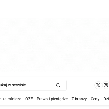
Main Navigation
ika rolnicza
OZE
Prawo i pieniądze
Z branży
Ceny
Dz
a Submenu