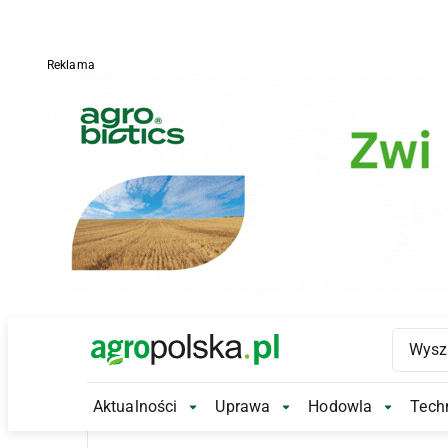
Reklama
Main Logo
Aktualności
Uprawa
Hodowla
Techn
Aktualności Submenu
Uprawa Submenu
Hodowl