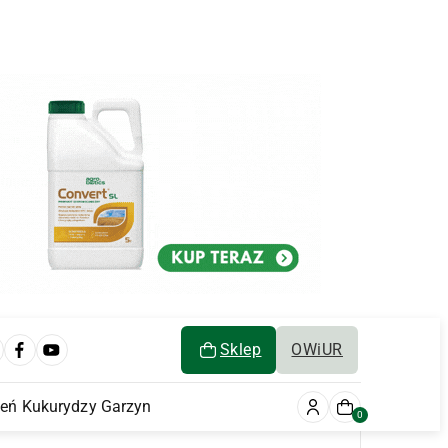
Sklep
OWiUR
ień Kukurydzy Garzyn
0