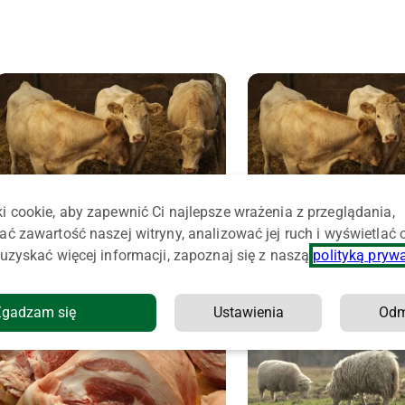
i cookie, aby zapewnić Ci najlepsze wrażenia z przeglądania,
Mięso z Polski może trafić na nowy
Ardanowski domaga się piln
ać zawartość naszej witryny, analizować jej ruch i wyświetlać
rynek. Szansa dla eksporterów
interwencji na rynkach roln
uzyskać więcej informacji, zapoznaj się z naszą
polityką pryw
Zgadzam się
Ustawienia
Od