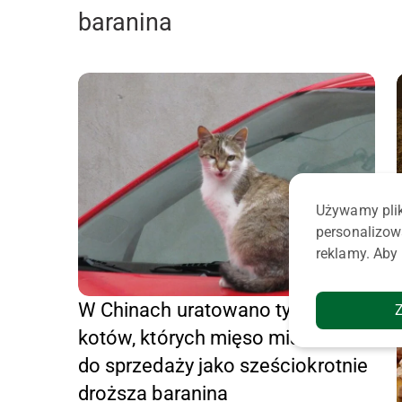
baranina
Używamy plik
personalizow
reklamy. Aby 
W Chinach uratowano tysiąc
kotów, których mięso miało trafić
do sprzedaży jako sześciokrotnie
droższa baranina