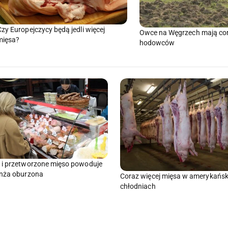
Czy Europejczycy będą jedli więcej
Owce na Węgrzech mają cor
mięsa?
hodowców
i przetworzone mięso powoduje
anża oburzona
Coraz więcej mięsa w amerykańsk
chłodniach