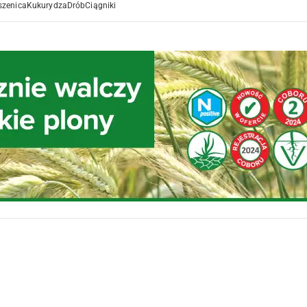
szenica
Kukurydza
Drób
Ciągniki