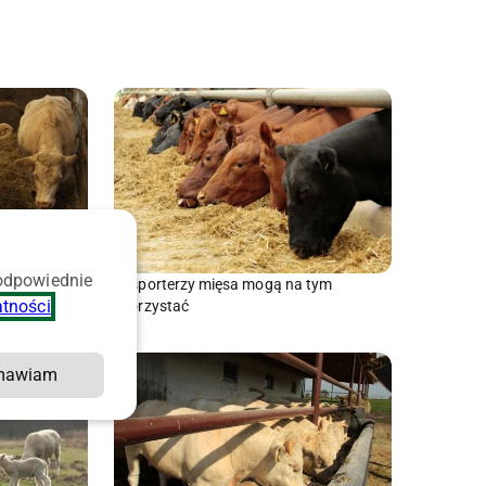
ej
 odpowiednie
Eksporterzy mięsa mogą na tym
ych
atności
.
skorzystać
mawiam