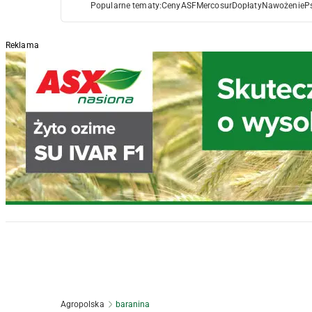
Popularne tematy:
Ceny
ASF
Mercosur
Dopłaty
Nawożenie
P
Reklama
Agropolska
baranina