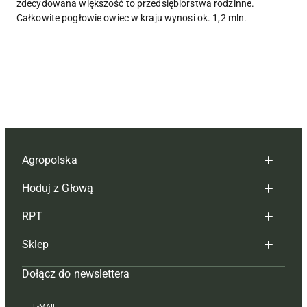
zdecydowana większość to przedsiębiorstwa rodzinne.
Całkowite pogłowie owiec w kraju wynosi ok. 1,2 mln.
Agropolska
Hoduj z Głową
Redakcja
RPT
Reklama
Hoduj z głową bydło
Sklep
Tagi
Hoduj z głową świnie
Redakcja
Dołącz do newslettera
Mapa serwisu
Prenumerata
Prenumerata
Czasopisma i prenumerata
Kontakt
Redakcja
Reklama
Książki
E-MAIL