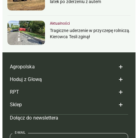
latek po zderzeniu z autem
Aktualności
Tragiczne uderzenie w przyczepę rolniczą.
Kierowca Tesli zginął
Agropolska
Hoduj z Głową
Redakcja
RPT
Reklama
Hoduj z głową bydło
Sklep
Tagi
Hoduj z głową świnie
Redakcja
Dołącz do newslettera
Mapa serwisu
Prenumerata
Prenumerata
Czasopisma i prenumerata
Kontakt
Redakcja
Reklama
Książki
E-MAIL