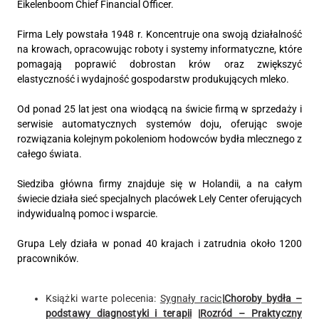
Eikelenboom Chief Financial Officer.
Firma Lely powstała 1948 r. Koncentruje ona swoją działalność
na krowach, opracowując roboty i systemy informatyczne, które
pomagają poprawić dobrostan krów oraz zwiększyć
elastyczność i wydajność gospodarstw produkujących mleko.
Od ponad 25 lat jest ona wiodącą na świcie firmą w sprzedaży i
serwisie automatycznych systemów doju, oferując swoje
rozwiązania kolejnym pokoleniom hodowców bydła mlecznego z
całego świata.
Siedziba główna firmy znajduje się w Holandii, a na całym
świecie działa sieć specjalnych placówek Lely Center oferujących
indywidualną pomoc i wsparcie.
Grupa Lely działa w ponad 40 krajach i zatrudnia około 1200
pracowników.
Książki warte polecenia:
Sygnały racic
|
Choroby bydła –
podstawy diagnostyki i terapii
|
Rozród – Praktyczny