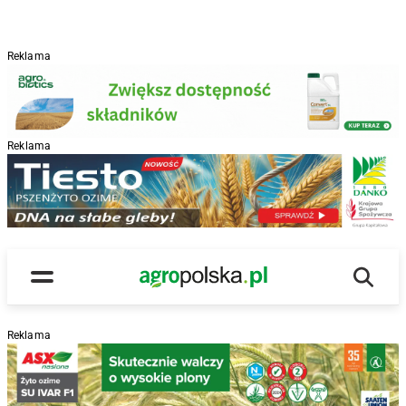
Reklama
Reklama
R
Wyszu
Main Logo
Menu
Reklama