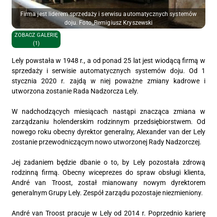
Firma jest liderem sprzedaży i serwisu automatycznych systemów
doju. Foto_Remigiusz Kryszewski
ZOBACZ GALERIĘ
(1)
Lely powstała w 1948 r., a od ponad 25 lat jest wiodącą firmą w
sprzedaży i serwisie automatycznych systemów doju. Od 1
stycznia 2020 r. zajdą w niej poważne zmiany kadrowe i
utworzona zostanie Rada Nadzorcza Lely.
W nadchodzących miesiącach nastąpi znacząca zmiana w
zarządzaniu holenderskim rodzinnym przedsiębiorstwem. Od
nowego roku obecny dyrektor generalny, Alexander van der Lely
zostanie przewodniczącym nowo utworzonej Rady Nadzorczej.
Jej zadaniem będzie dbanie o to, by Lely pozostała zdrową
rodzinną firmą. Obecny wiceprezes do spraw obsługi klienta,
André van Troost, został mianowany nowym dyrektorem
generalnym Grupy Lely. Zespół zarządu pozostaje niezmieniony.
André van Troost pracuje w Lely od 2014 r. Poprzednio karierę