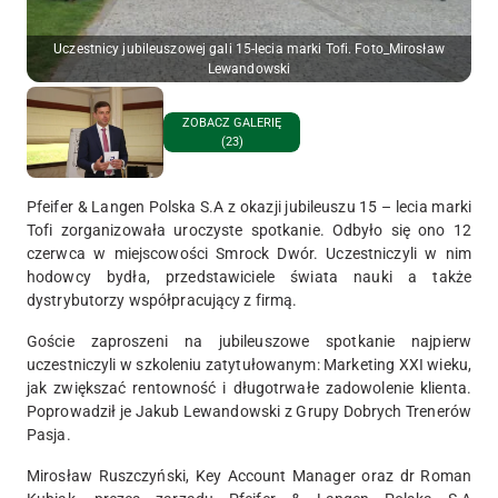
Uczestnicy jubileuszowej gali 15-lecia marki Tofi. Foto_Mirosław
Lewandowski
ZOBACZ GALERIĘ
(23)
Pfeifer & Langen Polska S.A z okazji jubileuszu 15 – lecia marki
Tofi zorganizowała uroczyste spotkanie. Odbyło się ono 12
czerwca w miejscowości Smrock Dwór. Uczestniczyli w nim
hodowcy bydła, przedstawiciele świata nauki a także
dystrybutorzy współpracujący z firmą.
Goście zaproszeni na jubileuszowe spotkanie najpierw
uczestniczyli w szkoleniu zatytułowanym: Marketing XXI wieku,
jak zwiększać rentowność i długotrwałe zadowolenie klienta.
Poprowadził je Jakub Lewandowski z Grupy Dobrych Trenerów
Pasja.
Mirosław Ruszczyński, Key Account Manager oraz dr Roman