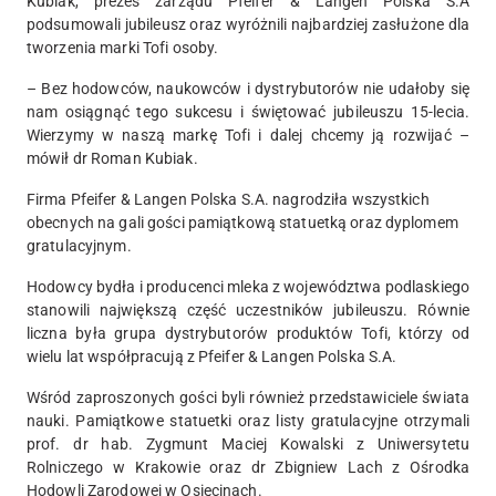
Kubiak, prezes zarządu Pfeifer & Langen Polska S.A
podsumowali jubileusz oraz wyróżnili najbardziej zasłużone dla
tworzenia marki Tofi osoby.
– Bez hodowców, naukowców i dystrybutorów nie udałoby się
nam osiągnąć tego sukcesu i świętować jubileuszu 15-lecia.
Wierzymy w naszą markę Tofi i dalej chcemy ją rozwijać –
mówił dr Roman Kubiak.
Firma Pfeifer & Langen Polska S.A. nagrodziła wszystkich
obecnych na gali gości pamiątkową statuetką oraz dyplomem
gratulacyjnym.
Hodowcy bydła i producenci mleka z województwa podlaskiego
stanowili największą część uczestników jubileuszu. Równie
liczna była grupa dystrybutorów produktów Tofi, którzy od
wielu lat współpracują z Pfeifer & Langen Polska S.A.
Wśród zaproszonych gości byli również przedstawiciele świata
nauki. Pamiątkowe statuetki oraz listy gratulacyjne otrzymali
prof. dr hab. Zygmunt Maciej Kowalski z Uniwersytetu
Rolniczego w Krakowie oraz dr Zbigniew Lach z Ośrodka
Hodowli Zarodowej w Osięcinach.