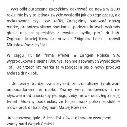
– Wysłodki buraczane zaczęliśmy odkrywać od nowa w 2003
roku. Nie były to jednak zwykłe wysłodki jak do tego czasu, ale
melasowane czyli tzw. tofiki, Zaczęliśmy budować naszą
markę, organizowaliśmy spotkania, podczas których wykłady
głosili najlepsi specjaliści z żywienia bydła, prof. dr hab.
Zygmunt Maciej Kowalski oraz dr Zbigniew Lach – mówił
Mirosław Ruszczyński.
W ciągu 15 lat firma Pfeifer & Langen Polska S.A.
wyprodukowała niemal 800 tys. ton melasowanych wysłodków
Tofi. Od trzech lat marka ta wzbogaciła się o nowy produkt
Melasa drink Tofi.
– Jesteśmy bardzo zaszczyceni, że zostaliśmy tytułowani
ambasadorami tej marki. Znamy wielu hodowców i nie
słyszałem od chociażby jednego, żeby mówił coś złego na jej
temat. Musimy podkreślać, że to jest nasz polski produkt –
mówił prof. dr hab. Zygmunt Maciej Kowalski.
Jubileuszową galę 15-lecia Tofi uświetnił swoim występem
znany bard Wojtek Gęsicki.