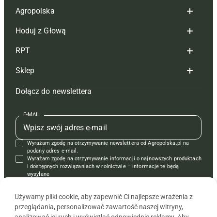
Agropolska
Hoduj z Głową
Redakcja
RPT
Reklama
Hoduj z głową bydło
Sklep
Tagi
Hoduj z głową świnie
Redakcja
Dołącz do newslettera
Mapa serwisu
Prenumerata
Prenumerata
Czasopisma i prenumerata
Kontakt
Redakcja
Reklama
Książki
E-MAIL
Regulamin
Kontakt
Kontakt
Regulamin
Wyrażam zgodę na otrzymywanie newslettera od Agropolska.pl na
Polityka prywatności
Reklama
Krzyżówki
podany adres e-mail.
Wyrażam zgodę na otrzymywanie informacji o najnowszych produktach
i dostępnych rozwiązaniach w rolnictwie – informacje te będą
wysyłane
od APRA sp. z o.o. w imieniu partnerów.
Używamy pliki cookie, aby zapewnić Ci najlepsze wrażenia z
przeglądania, personalizować zawartość naszej witryny,