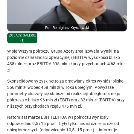
Fot. Remigiusz Kryszewski
ZOBACZ GALERIĘ
(1)
W pierwszym półroczu Grupa Azoty zrealizowała wyniki na
poziomie działalności operacyjnej (EBIT) w wysokości blisko
438 mln zł oraz EBITDA 695 mln zł przy przychodach 4,63 mld
zł.
Skonsolidowany zysk netto za omawiany okres wyniósł blisko
356 mln zł wobec 458 mln zł w roku ubiegłym. Powyższe
parametry okazały się słabsze od realizacji ubiegłorocznego
półrocza o blisko 96 mln zł (EBIT) oraz 82 mln zł (EBITDA) przy
niższych przychodach rzędu 476 mln zł.
Natomiast marże EBIT i EBITDA w I półroczu wyniosły
odpowiednio 9,5 i 15 proc. i były tylko nieznacznie niższe od
ubiegłorocznych (odpowiednio 10,5 i 15 proc.) – informuje