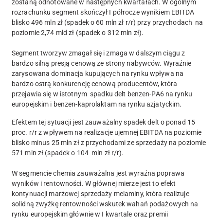
zostaną odnotowane w następnych kwartałach. W ogólnym
rozrachunku segment skończył I półrocze wynikiem EBITDA
blisko 496 mln zł (spadek o 60 mln zł r/r) przy przychodach na
poziomie 2,74 mld zł (spadek o 312 mln zł).
Segment tworzyw zmagał się i zmaga w dalszym ciągu z
bardzo silną presją cenową ze strony nabywców. Wyraźnie
zarysowana dominacja kupujących na rynku wpływa na
bardzo ostrą konkurencję cenową producentów, która
przejawia się w istotnym spadku delt benzen-PA6 na rynku
europejskim i benzen-kaprolaktam na rynku azjatyckim.
Efektem tej sytuacji jest zauważalny spadek delt o ponad 15
proc. r/r z wpływem na realizacje ujemnej EBITDA na poziomie
blisko minus 25 mln zł z przychodami ze sprzedaży na poziomie
571 mln zł (spadek o 104 mln zł r/r).
W segmencie chemia zauważalna jest wyraźna poprawa
wyników i rentowności. W głównej mierze jest to efekt
kontynuacji marżowej sprzedaży melaminy, która realizuje
solidną zwyżkę rentowności wskutek wahań podażowych na
rynku europejskim głównie w I kwartale oraz premii