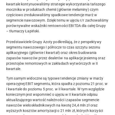
kwartale kontynuowaliśmy strategie wykorzystania tańszego
mocznika w produktach chemii (głównie melaminy) czym
częściowo zredukowaliśmy spadkowe tendencje marż w
segmencie nawozowym. Dzięki temu w ujęciu r/r zachowaliśmy
porównywalne wskaźniki rentowności EBITDA dla całej Grupy
– tłumaczy Łapiński.
Przedstawiciele Grupy Azoty podkreślają, że z perspektywy
segmentu nawozowego I półrocze to czas szczytu sezonu
aplikacyjnego (głównie I kwartał) oraz okres budowania
zapasów nawozów przez dealerów na aplikacje jesienną oraz
przestojów remontowych w zakładach wytwórczych w II
kwartale.
Tym samym widoczne są typowe tendencje zmiany w marży
operacyjnej EBIT segmentu, która spadła z poziomu 21 proc. w
I kwartale do poziomu 5 proc. w II kwartale. W tym względzie
koniecznym jest wspomnieć o ujęciu w II kwartale odpisu
aktualizującego wartość należności i zapasów segmencie
nawozów wieloskładnikowych na kwotę 24,4 mln zł oraz
wyższych kosztów amortyzacji o 21 mln zł, których korzyści