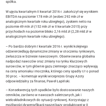
spółka.
W ujęciu kwartalnym II kwartał 2016 r. zakończył się wynikiem
EBITDA na poziomie 178 mln zł (wobec 292 mln zł w
analogicznym kwartale roku ubiegłego), zyskiem netto na
poziomie 49 mln zł (152 mln zł w II kwartale 2015) przy
przychodach na poziomie blisko 2,16 mld zł (2,28 mld zł w
analogicznym kwartale roku ubiegłego).
– Po bardzo dobrym I kwartale 2016 r. wyniki kolejnego
odzwierciedlają dynamiczne zmiany w otoczeniu rynkowym,
zwłaszcza w biznesie nawozowym. Obserwowana globalna
nadpodaż nawozów oraz zmiany na rynku kluczowych
surowców, w tym głównie gazu ziemnego znacząco wpływają
na ceny amoniaku i mocznika, którego ceny spadły r/r o ponad
30 proc. – komentuje wyniki wiceprezes Grupy Azoty
odpowiedzialny za finanse, Paweł Łapiński.
– Konsekwencją tych spadków było dostosowanie naszych
cenników, zarówno w nawozach saletrzanych, jak i
wieloskładnikowych do sytuacji rynkowej. Korzystając z
możliwości dywersyfikacji naszej bazy produktowej w II