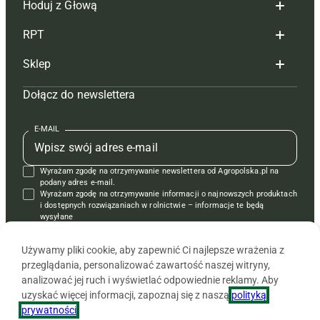
Hoduj z Głową
Redakcja
RPT
Reklama
Hoduj z głową bydło
Sklep
Tagi
Hoduj z głową świnie
Redakcja
Dołącz do newslettera
Mapa serwisu
Prenumerata
Prenumerata
Czasopisma i prenumerata
Kontakt
Redakcja
Reklama
Książki
E-MAIL
Regulamin
Kontakt
Kontakt
Regulamin
Wyrażam zgodę na otrzymywanie newslettera od Agropolska.pl na
Polityka prywatności
Reklama
Krzyżówki
podany adres e-mail.
Wyrażam zgodę na otrzymywanie informacji o najnowszych produktach
i dostępnych rozwiązaniach w rolnictwie – informacje te będą
wysyłane
od APRA sp. z o.o. w imieniu partnerów.
Używamy pliki cookie, aby zapewnić Ci najlepsze wrażenia z
przeglądania, personalizować zawartość naszej witryny,
analizować jej ruch i wyświetlać odpowiednie reklamy. Aby
uzyskać więcej informacji, zapoznaj się z naszą
polityką
prywatności
.