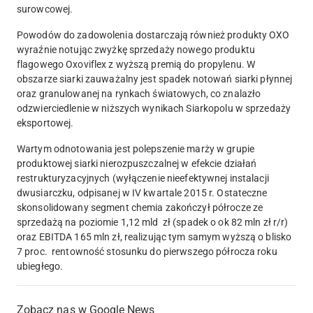
surowcowej.
Powodów do zadowolenia dostarczają również produkty OXO
wyraźnie notując zwyżkę sprzedaży nowego produktu
flagowego Oxoviflex z wyższą premią do propylenu. W
obszarze siarki zauważalny jest spadek notowań siarki płynnej
oraz granulowanej na rynkach światowych, co znalazło
odzwierciedlenie w niższych wynikach Siarkopolu w sprzedaży
eksportowej.
Wartym odnotowania jest polepszenie marży w grupie
produktowej siarki nierozpuszczalnej w efekcie działań
restrukturyzacyjnych (wyłączenie nieefektywnej instalacji
dwusiarczku, odpisanej w IV kwartale 2015 r. Ostateczne
skonsolidowany segment chemia zakończył półrocze ze
sprzedażą na poziomie 1,12 mld zł (spadek o ok 82 mln zł r/r)
oraz EBITDA 165 mln zł, realizując tym samym wyższą o blisko
7 proc. rentowność stosunku do pierwszego półrocza roku
ubiegłego.
Zobacz nas w Google News