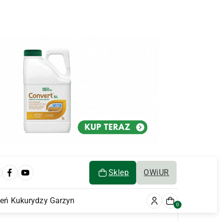
Sklep
OWiUR
ień Kukurydzy Garzyn
0