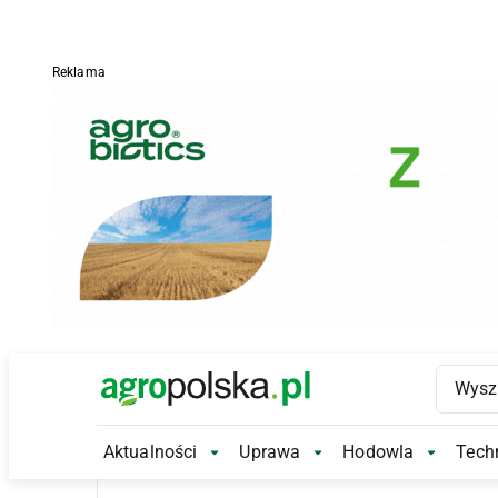
Reklama
Main Logo
Aktualności
Uprawa
Hodowla
Techn
Aktualności Submenu
Uprawa Submenu
Hodowl