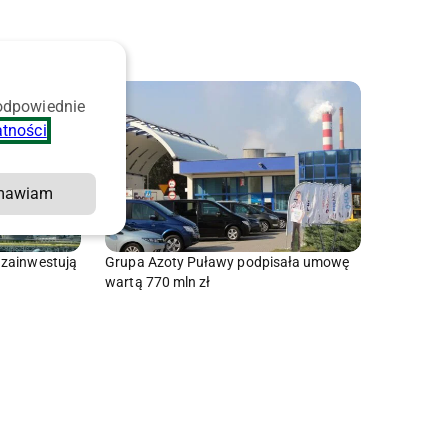
 odpowiednie
atności
.
mawiam
 zainwestują
Grupa Azoty Puławy podpisała umowę
wartą 770 mln zł