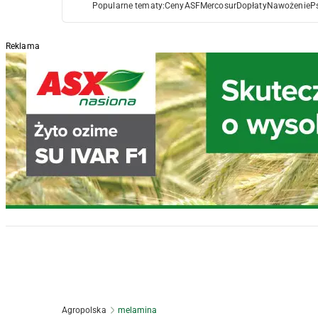
Popularne tematy:
Ceny
ASF
Mercosur
Dopłaty
Nawożenie
P
Reklama
Agropolska
melamina