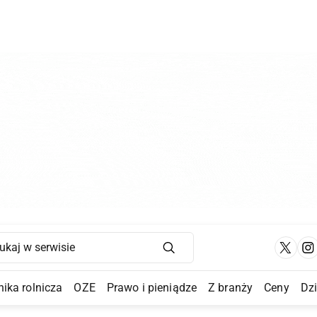
Main Navigation
ika rolnicza
OZE
Prawo i pieniądze
Z branży
Ceny
Dz
a Submenu