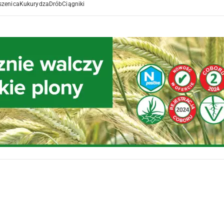
szenica
Kukurydza
Drób
Ciągniki