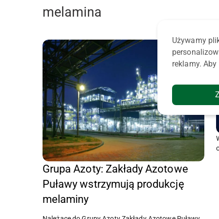
melamina
Używamy plik
personalizow
reklamy. Aby 
Grupa Azoty: Zakłady Azotowe
Puławy wstrzymują produkcję
melaminy
Należące do Grupy Azoty Zakłady Azotowe Puławy