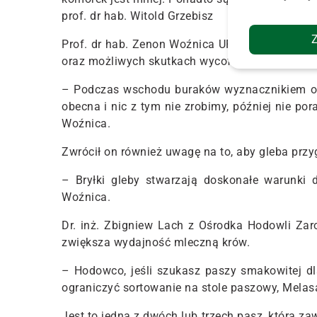
prof. dr hab. Witold Grzebisz
Prof. dr hab. Zenon Woźnica UP w Poznaniu mó
oraz możliwych skutkach wycofania części środ
– Podczas wschodu buraków wyznacznikiem od
obecna i nic z tym nie zrobimy, później nie po
Woźnica.
Zwrócił on również uwagę na to, aby gleba prz
– Bryłki gleby stwarzają doskonałe warunki
Woźnica.
Dr. inż. Zbigniew Lach z Ośrodka Hodowli Zar
zwiększa wydajność mleczną krów.
– Hodowco, jeśli szukasz paszy smakowitej dl
ograniczyć sortowanie na stole paszowy, Melas
Jest to jedna z dwóch lub trzech pasz, która z