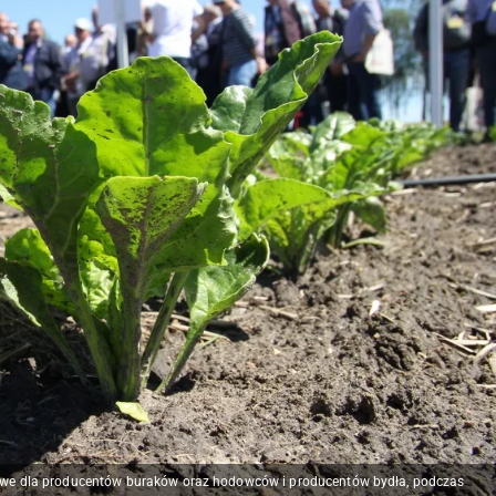
lowe dla producentów buraków oraz hodowców i producentów bydła, podczas