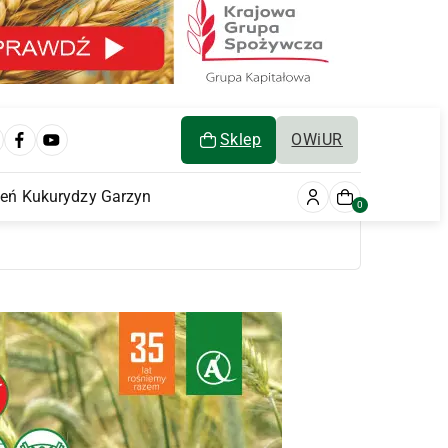
Sklep
OWiUR
ień Kukurydzy Garzyn
0