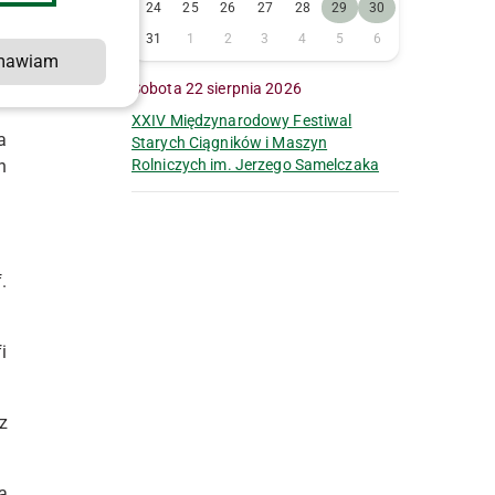
24
25
26
27
28
29
30
31
1
2
3
4
5
6
mawiam
h
Sobota 22 sierpnia 2026
XXIV Międzynarodowy Festiwal
a
Starych Ciągników i Maszyn
n
Rolniczych im. Jerzego Samelczaka
.
i
z
a