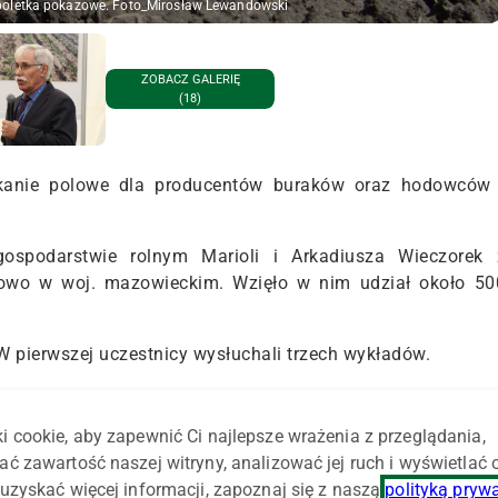
 poletka pokazowe. Foto_Mirosław Lewandowski
ZOBACZ GALERIĘ
(18)
kanie polowe dla producentów buraków oraz hodowców 
spodarstwie rolnym Marioli i Arkadiusza Wieczorek 
owo w woj. mazowieckim. Wzięło w nim udział około 50
W pierwszej uczestnicy wysłuchali trzech wykładów.
tu Przyrodniczego w Poznaniu mówił w wpływie nawożeni
i cookie, aby zapewnić Ci najlepsze wrażenia z przeglądania,
ać zawartość naszej witryny, analizować jej ruch i wyświetlać
 mamy do czynienia z niedoborem potasu w glebie wówcza
uzyskać więcej informacji, zapoznaj się z naszą
polityką pryw
ię tym wiąże zawartość cukru w burakach jest niska – mówi