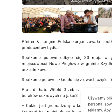
którego uczestnicy zwiedzali
Pfeifer & Langen Polska
zorganizowała spot
producentów bydła.
Spotkanie polowe odbyło się 30 maja w go
miejscowości Nowe Piegłowo w gminie Szydł
uczestników.
Spotkanie polowe składało się z dwóch części. 
Prof. dr hab. Witold Grzebisz z Uniwersyte
buraków cukrowych na jakość surowca.
Używamy plik
personalizow
– Cukier jest gromadzony w komórkach. Jeśli
reklamy. Aby 
komórek jest mniej. Ponadto są one małe a co s