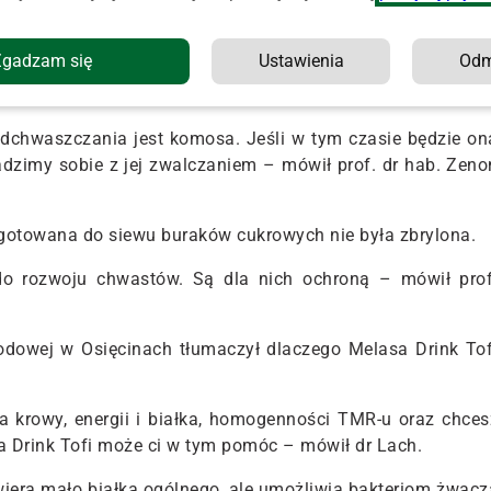
Zgadzam się
Ustawienia
Od
wił o skutecznej ochronie herbicydowej buraków cukrowyc
ków ochrony roślin.
chwaszczania jest komosa. Jeśli w tym czasie będzie on
radzimy sobie z jej zwalczaniem – mówił prof. dr hab. Zeno
ygotowana do siewu buraków cukrowych nie była zbrylona.
 do rozwoju chwastów. Są dla nich ochroną – mówił prof
odowej w Osięcinach tłumaczył dlaczego Melasa Drink Tof
a krowy, energii i białka, homogenności TMR-u oraz chces
a Drink Tofi może ci w tym pomóc – mówił dr Lach.
awiera mało białka ogólnego, ale umożliwia bakteriom żwacz