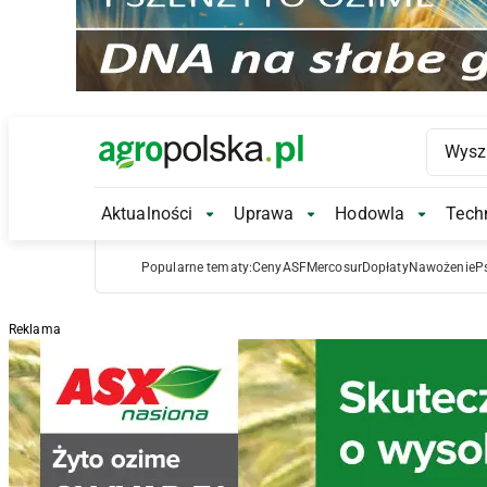
Main Logo
Aktualności
Uprawa
Hodowla
Techn
Aktualności Submenu
Uprawa Submenu
Hodowl
Popularne tematy:
Ceny
ASF
Mercosur
Dopłaty
Nawożenie
P
Reklama