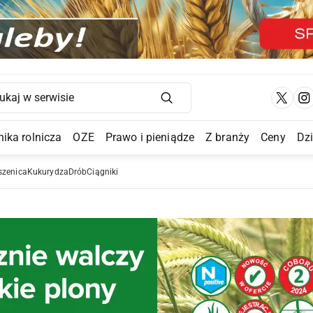
Main Navigation
ika rolnicza
OZE
Prawo i pieniądze
Z branży
Ceny
Dz
a Submenu
szenica
Kukurydza
Drób
Ciągniki