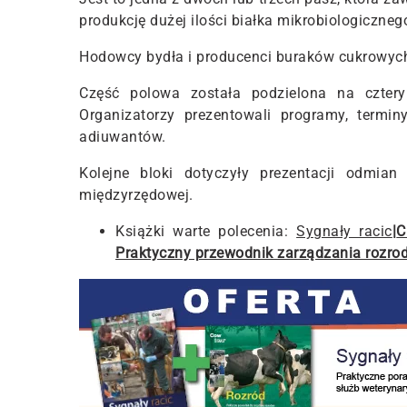
produkcję dużej ilości białka mikrobiologiczneg
Hodowcy bydła i producenci buraków cukrowych p
Część polowa została podzielona na cztery 
Organizatorzy prezentowali programy, termi
adiuwantów.
Kolejne bloki dotyczyły prezentacji odmia
międzyrzędowej.
Książki warte polecenia:
Sygnały racic
|
C
Praktyczny przewodnik zarządzania rozro