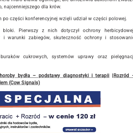
o, najcenniejszego dla krów.
o części konferencyjnej wzięli udział w części polowej.
bloki. Pierwszy z nich dotyczył ochrony herbicydowej
ny i warunki zabiegów, skuteczność ochrony i stosowani
n buraków cukrowych, systemów uprawy oraz pielęgnacj
horoby bydła – podstawy diagnostyki i terapii
|
Rozród 
dem (Cow Signals)