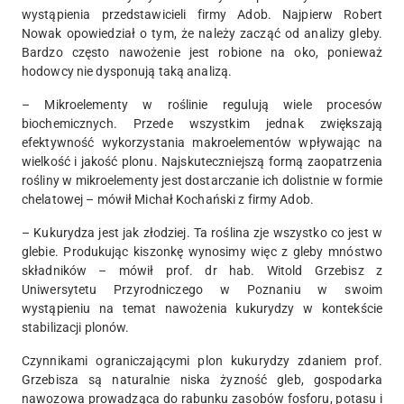
wystąpienia przedstawicieli firmy Adob. Najpierw Robert
Nowak opowiedział o tym, że należy zacząć od analizy gleby.
Bardzo często nawożenie jest robione na oko, ponieważ
hodowcy nie dysponują taką analizą.
– Mikroelementy w roślinie regulują wiele procesów
biochemicznych. Przede wszystkim jednak zwiększają
efektywność wykorzystania makroelementów wpływając na
wielkość i jakość plonu. Najskuteczniejszą formą zaopatrzenia
rośliny w mikroelementy jest dostarczanie ich dolistnie w formie
chelatowej – mówił Michał Kochański z firmy Adob.
– Kukurydza jest jak złodziej. Ta roślina zje wszystko co jest w
glebie. Produkując kiszonkę wynosimy więc z gleby mnóstwo
składników – mówił prof. dr hab. Witold Grzebisz z
Uniwersytetu Przyrodniczego w Poznaniu w swoim
wystąpieniu na temat nawożenia kukurydzy w kontekście
stabilizacji plonów.
Czynnikami ograniczającymi plon kukurydzy zdaniem prof.
Grzebisza są naturalnie niska żyzność gleb, gospodarka
nawozowa prowadząca do rabunku zasobów fosforu, potasu i