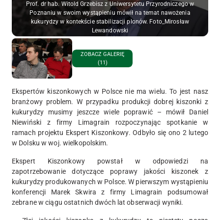
Prof. dr hab. Witold Grzebisz z Uniwersytetu Przyrodniczego w
Poznaniu w swoim wystąpieniu mówił na temat nawożenia
kukurydzy w kontekście stabilizacji plonów. Foto_Mirosław
Lewandowski
ZOBACZ GALERIĘ
(11)
Ekspertów kiszonkowych w Polsce nie ma wielu. To jest nasz
branżowy problem. W przypadku produkcji dobrej kiszonki z
kukurydzy musimy jeszcze wiele poprawić – mówił Daniel
Niewiński z firmy Limagrain rozpoczynając spotkanie w
ramach projektu Ekspert Kiszonkowy. Odbyło się ono 2 lutego
w Dolsku w woj. wielkopolskim.
Ekspert Kiszonkowy powstał w odpowiedzi na
zapotrzebowanie dotyczące poprawy jakości kiszonek z
kukurydzy produkowanych w Polsce. W pierwszym wystąpieniu
konferencji Marek Skwira z firmy Limagrain podsumował
zebrane w ciągu ostatnich dwóch lat obserwacji wyniki.