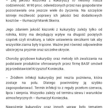
– Złej jakości kiszonka z kukurydzy to niestety nasza
codzienność. W 90 proc. odwiedzonych przez nas gospodarstw
pozostawiała ona jeszcze wiele do życzenia. Na szczęście
istnieje możliwość poprawy ich jakości bez dodatkowych
kosztów – tłumaczył Marek Skwira.
Jego zdaniem jakość kiszonki z kukurydzy zależy tylko od
rolnika, który ma decydujący wpływ na długość pociętych
cząstek czyli strukturę, a także ustawienia sieczkarni tak aby
wszystkie ziarna były trącone. Ważne jest również odpowiednie
ubicie jej na pryzmie oraz szczelne okrycie.
Choroby grzybowe kukurydzy oraz metody ich zwalczania na
podstawie produktów oferowanych przez firmę BASF omówił
jej przedstawiciel Krzysztof Konieczka.
– Źródłem infekcji kukurydzy jest reszta pożniwna, która
zostaje na polu. Dlatego powinniśmy ją szybko
zagospodarować. Termin infekcji to z reguły przełom czerwca,
lipca i sierpnia. Wszystko zależy od terminu siewu i warunków
atmosferycznych – tłumaczył Konieczka.
Nawożenie kukurydzy oraz innych upraw było tematem