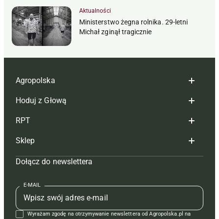
Aktualności
Ministerstwo żegna rolnika. 29-letni
Michał zginął tragicznie
Agropolska
Hoduj z Głową
Redakcja
RPT
Reklama
Hoduj z głową bydło
Sklep
Tagi
Hoduj z głową świnie
Redakcja
Dołącz do newslettera
Mapa serwisu
Prenumerata
Prenumerata
Czasopisma i prenumerata
Kontakt
Redakcja
Reklama
Książki
E-MAIL
Regulamin
Kontakt
Kontakt
Regulamin
Wyrażam zgodę na otrzymywanie newslettera od Agropolska.pl na