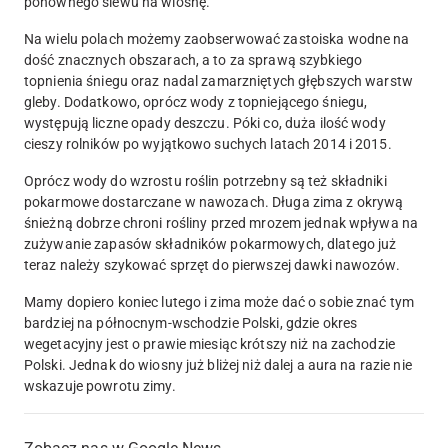
ponownego siewu na wiosnę.
Na wielu polach możemy zaobserwować zastoiska wodne na
dość znacznych obszarach, a to za sprawą szybkiego
topnienia śniegu oraz nadal zamarzniętych głębszych warstw
gleby. Dodatkowo, oprócz wody z topniejącego śniegu,
występują liczne opady deszczu. Póki co, duża ilość wody
cieszy rolników po wyjątkowo suchych latach 2014 i 2015.
Oprócz wody do wzrostu roślin potrzebny są też składniki
pokarmowe dostarczane w nawozach. Długa zima z okrywą
śnieżną dobrze chroni rośliny przed mrozem jednak wpływa na
zużywanie zapasów składników pokarmowych, dlatego już
teraz należy szykować sprzęt do pierwszej dawki nawozów.
Mamy dopiero koniec lutego i zima może dać o sobie znać tym
bardziej na północnym-wschodzie Polski, gdzie okres
wegetacyjny jest o prawie miesiąc krótszy niż na zachodzie
Polski. Jednak do wiosny już bliżej niż dalej a aura na razie nie
wskazuje powrotu zimy.