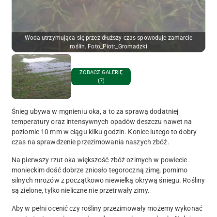
Woda utrzymująca się przez dłuższy czas spowoduje zamarcie
roślin. Foto_Piotr_Gromadzki
ZOBACZ GALERIĘ
(7)
Śnieg ubywa w mgnieniu oka, a to za sprawą dodatniej
temperatury oraz intensywnych opadów deszczu nawet na
poziomie 10 mm w ciągu kilku godzin. Koniec lutego to dobry
czas na sprawdzenie przezimowania naszych zbóż.
Na pierwszy rzut oka większość zbóż ozimych w powiecie
monieckim dość dobrze zniosło tegoroczną zimę, pomimo
silnych mrozów z początkowo niewielką okrywą śniegu. Rośliny
są zielone, tylko nieliczne nie przetrwały zimy.
Aby w pełni ocenić czy rośliny przezimowały możemy wykonać