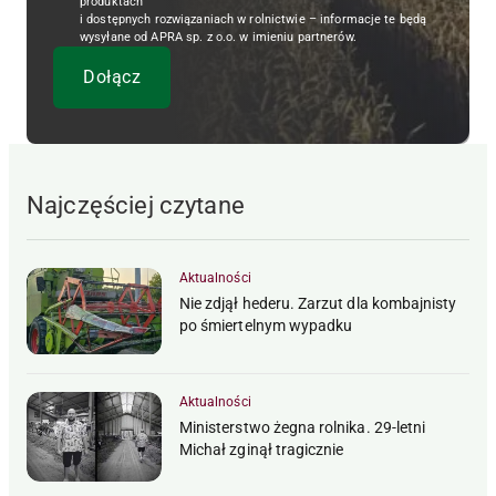
produktach
i dostępnych rozwiązaniach w rolnictwie – informacje te będą
wysyłane od APRA sp. z o.o. w imieniu partnerów.
Najczęściej czytane
Aktualności
Nie zdjął hederu. Zarzut dla kombajnisty
po śmiertelnym wypadku
Aktualności
Ministerstwo żegna rolnika. 29-letni
Michał zginął tragicznie