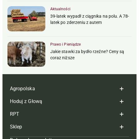
Aktualności
39-latek wypadł z ciągnika na polu. A 78-
latek po zderzeniu z autem
Prawo i Pieniądze
Jakie stawki za bydło rzeźne? Ceny są
coraz niższe
Agropolska
Hoduj z Głową
Redakcja
RPT
Reklama
Hoduj z głową bydło
Sklep
Tagi
Hoduj z głową świnie
Redakcja