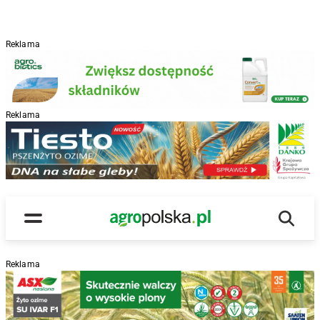
Reklama
Reklama
R
Wyszu
Main Logo
Menu
Reklama