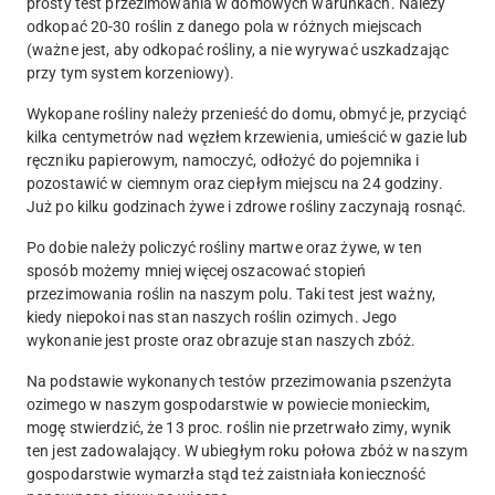
prosty test przezimowania w domowych warunkach. Należy
odkopać 20-30 roślin z danego pola w różnych miejscach
(ważne jest, aby odkopać rośliny, a nie wyrywać uszkadzając
przy tym system korzeniowy).
Wykopane rośliny należy przenieść do domu, obmyć je, przyciąć
kilka centymetrów nad węzłem krzewienia, umieścić w gazie lub
ręczniku papierowym, namoczyć, odłożyć do pojemnika i
pozostawić w ciemnym oraz ciepłym miejscu na 24 godziny.
Już po kilku godzinach żywe i zdrowe rośliny zaczynają rosnąć.
Po dobie należy policzyć rośliny martwe oraz żywe, w ten
sposób możemy mniej więcej oszacować stopień
przezimowania roślin na naszym polu. Taki test jest ważny,
kiedy niepokoi nas stan naszych roślin ozimych. Jego
wykonanie jest proste oraz obrazuje stan naszych zbóż.
Na podstawie wykonanych testów przezimowania pszenżyta
ozimego w naszym gospodarstwie w powiecie monieckim,
mogę stwierdzić, że 13 proc. roślin nie przetrwało zimy, wynik
ten jest zadowalający. W ubiegłym roku połowa zbóż w naszym
gospodarstwie wymarzła stąd też zaistniała konieczność