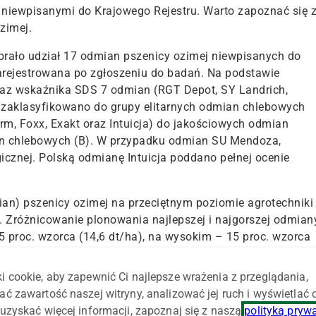
iewpisanymi do Krajowego Rejestru. Warto zapoznać się 
ozimej.
rało udział 17 odmian pszenicy ozimej niewpisanych do
zarejestrowana po zgłoszeniu do badań. Na podstawie
oraz wskaźnika SDS 7 odmian (RGT Depot, SY Landrich,
) zaklasyfikowano do grupy elitarnych odmian chlebowych
rm, Foxx, Exakt oraz Intuicja) do jakościowych odmian
n chlebowych (B). W przypadku odmian SU Mendoza,
icznej. Polską odmianę Intuicja poddano pełnej ocenie
ian) pszenicy ozimej na przeciętnym poziomie agrotechniki
. Zróżnicowanie plonowania najlepszej i najgorszej odmian
5 proc. wzorca (14,6 dt/ha), na wysokim – 15 proc. wzorca
i cookie, aby zapewnić Ci najlepsze wrażenia z przeglądania,
w doświadczeniach rozpoznawczych w 2022 r.
ać zawartość naszej witryny, analizować jej ruch i wyświetlać
uzyskać więcej informacji, zapoznaj się z naszą
polityką pryw