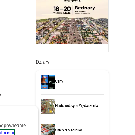
z
Działy
Ceny
y
Nadchodzące Wydarzenia
 odpowiednie
Sklep dla rolnika
atności
.