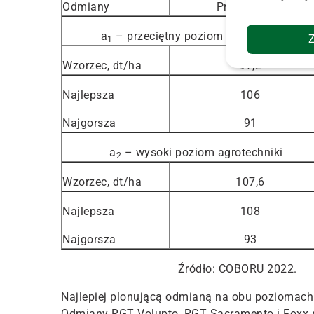
Odmiany
Proc. wzorca
a
– przeciętny poziom agrotechniki
1
Wzorzec, dt/ha
97,2
Najlepsza
106
Najgorsza
91
a
– wysoki poziom agrotechniki
2
Wzorzec, dt/ha
107,6
Najlepsza
108
Najgorsza
93
Źródło: COBORU 2022.
Najlepiej plonującą odmianą na obu poziomach 
Odmiany RGT Volupto, RGT Sacramento i Foxx ma