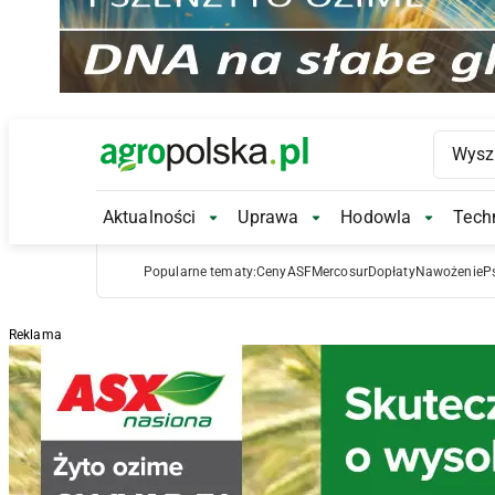
Main Logo
Aktualności
Uprawa
Hodowla
Techn
Aktualności Submenu
Uprawa Submenu
Hodowl
Popularne tematy:
Ceny
ASF
Mercosur
Dopłaty
Nawożenie
P
Reklama