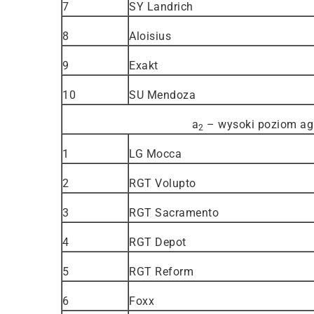
7
SY Landrich
8
Aloisius
9
Exakt
10
SU Mendoza
a
– wysoki poziom agr
2
1
LG Mocca
2
RGT Volupto
3
RGT Sacramento
4
RGT Depot
5
RGT Reform
6
Foxx