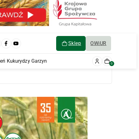
Sklep
OWiUR
ień Kukurydzy Garzyn
0