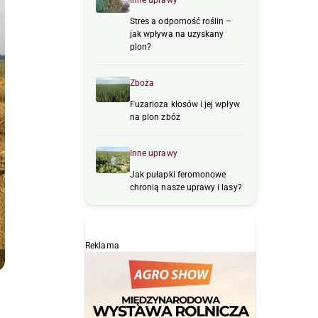
Inne uprawy
Stres a odporność roślin –
jak wpływa na uzyskany
plon?
Zboża
Fuzarioza kłosów i jej wpływ
na plon zbóż
Inne uprawy
Jak pułapki feromonowe
chronią nasze uprawy i lasy?
Reklama