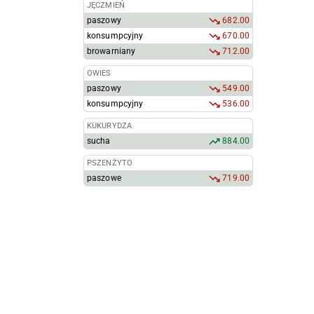
JĘCZMIEŃ
paszowy
682.00
konsumpcyjny
670.00
browarniany
712.00
OWIES
paszowy
549.00
konsumpcyjny
536.00
KUKURYDZA
sucha
884.00
PSZENŻYTO
paszowe
719.00