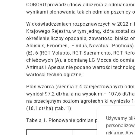
COBORU prowadzi doświadczenia z odmianami n
wynikami plonowania takich odmian pszenicy 
W doświadczeniach rozpoznawczych w 2022 r. b
Krajowego Rejestru, w tym jedną, która został 
określenie liczby opadania, zawartości białka 
Aloisius, Fenomen, Findus, Novatus i Ponticus
(E), 6 (RGT Volupto, RGT Sacramento, RGT Refo
chlebowych (A), a odmianę LG Mocca do odmia
Artimus i Apexus nie podano wartości technolog
wartości technologicznej.
Plon wzorca (średnia z 4 zarejestrowanych odm
wyniósł 97,2 dt/ha, a na wysokim – 107,6 dt/ha
na przeciętnym poziom agrotechniki wyniosło 1
(16,1 dt/ha) (tab. 1).
Używamy plik
Tabela 1. Plonowanie odmian pszenicy ozimej 
personalizow
reklamy. Aby 