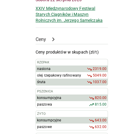
XXIV Międzynarodowy Festiwal
Starych Ciągników i Maszyn
Rolniczych im. Jerzego Samelczaka
Ceny
Ceny produktów w skupach (zł/t)
RZEPAK
nasiona
2319.00
olej rzepakowy rafinowany
5049.00
śruta
1037.00
PSZENICA
konsumpcyjna
820.00
paszowa
815.00
ŻYTO
konsumpcyjne
643.00
paszowe
632.00