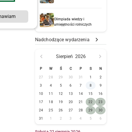
mawiam
Olimpiada wiedzy i
umiejętności rolniczych
Nadchodzące wydarzenia
Sierpień
2026
P
W
Ś
C
P
S
N
27
28
29
30
31
1
2
3
4
5
6
7
8
9
10
11
12
13
14
15
16
17
18
19
20
21
22
23
24
25
26
27
28
29
30
31
1
2
3
4
5
6
Sobota 22 sierpnia 2026