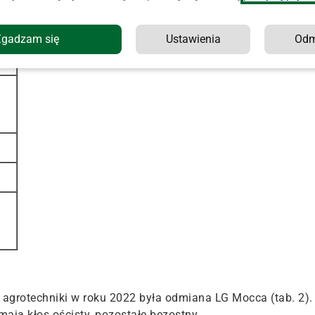
Zgadzam się
Ustawienia
Od
agrotechniki w roku 2022 była odmiana LG Mocca (tab. 2).
ją kłos ościsty, pozostałe bezostny.