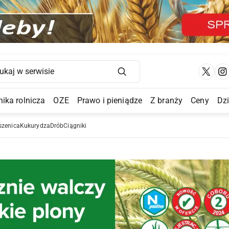
Main Navigation
ika rolnicza
OZE
Prawo i pieniądze
Z branży
Ceny
Dz
a Submenu
szenica
Kukurydza
Drób
Ciągniki