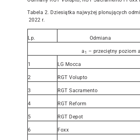
Tabela 2. Dziesiątka najwyżej plonujących od
2022 r.
Lp.
Odmiana
a
– przeciętny poziom a
1
1
LG Mocca
2
RGT Volupto
3
RGT Sacramento
4
RGT Reform
5
RGT Depot
6
Foxx