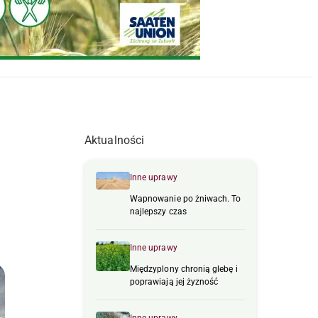
Aktualności
Inne uprawy
Wapnowanie po żniwach. To
najlepszy czas
Inne uprawy
Międzyplony chronią glebę i
poprawiają jej żyzność