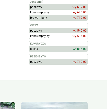
JĘCZMIEŃ
paszowy
682.00
konsumpcyjny
670.00
browarniany
712.00
OWIES
paszowy
549.00
konsumpcyjny
536.00
KUKURYDZA
sucha
884.00
PSZENŻYTO
paszowe
719.00