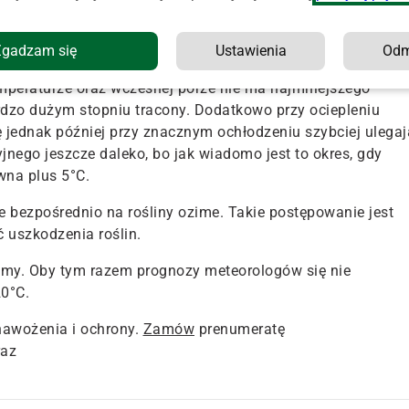
rolników stosujących pierwsze dawki nawozów mineralnych
nieważ pomimo dodatniej temperatury gleba była jeszcze
Zgadzam się
Ustawienia
Od
otasowe lub fosforowe.
mperaturze oraz wczesnej porze nie ma najmniejszego
rdzo dużym stopniu tracony. Dodatkowo przy ociepleniu
 jednak później przy znacznym ochłodzeniu szybciej ulegaj
nego jeszcze daleko, bo jak wiadomo jest to okres, gdy
wna plus 5°C.
e bezpośrednio na rośliny ozime. Takie postępowanie jest
uszkodzenia roślin.
 zimy. Oby tym razem prognozy meteorologów się nie
20°C.
nawożenia i ochrony.
Zamów
prenumeratę
raz