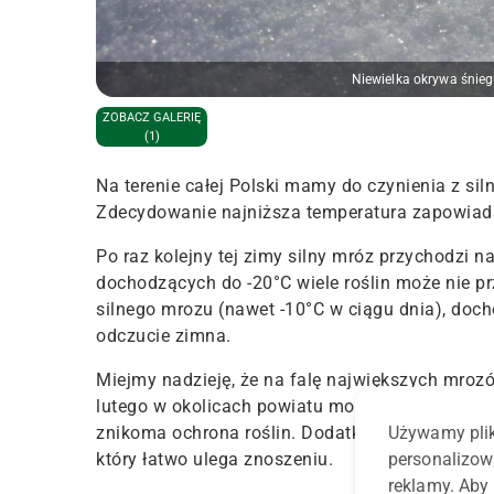
Niewielka okrywa śnieg
ZOBACZ GALERIĘ
(1)
Na terenie całej Polski mamy do czynienia z siln
Zdecydowanie najniższa temperatura zapowiada
Po raz kolejny tej zimy silny mróz przychodzi 
dochodzących do -20°C wiele roślin może nie pr
silnego mrozu (nawet -10°C w ciągu dnia), doch
odczucie zimna.
Miejmy nadzieję, że na falę największych mroz
lutego w okolicach powiatu monieckiego odnoto
Używamy plik
znikoma ochrona roślin. Dodatkowo z wielu pól 
personalizow
który łatwo ulega znoszeniu.
reklamy. Aby 