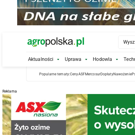
Main Logo
Aktualności
Uprawa
Hodowla
Techn
Aktualności Submenu
Uprawa Submenu
Hodowl
Popularne tematy:
Ceny
ASF
Mercosur
Dopłaty
Nawożenie
P
Reklama