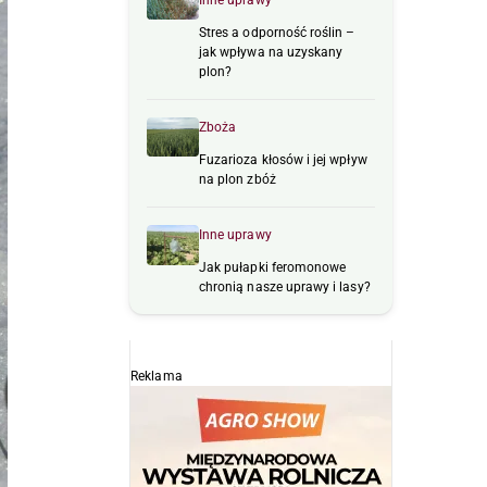
Inne uprawy
Stres a odporność roślin –
jak wpływa na uzyskany
plon?
Zboża
Fuzarioza kłosów i jej wpływ
na plon zbóż
Inne uprawy
Jak pułapki feromonowe
chronią nasze uprawy i lasy?
Reklama