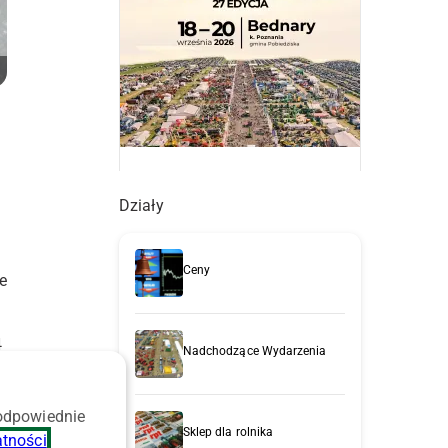
Działy
Ceny
e
4
Nadchodzące Wydarzenia
o
 odpowiednie
Sklep dla rolnika
atności
.