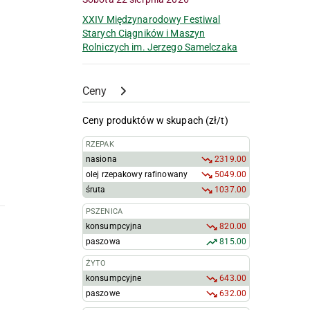
XXIV Międzynarodowy Festiwal
Starych Ciągników i Maszyn
Rolniczych im. Jerzego Samelczaka
Ceny
Ceny produktów w skupach (zł/t)
RZEPAK
nasiona
2319.00
olej rzepakowy rafinowany
5049.00
śruta
1037.00
PSZENICA
konsumpcyjna
820.00
paszowa
815.00
ŻYTO
konsumpcyjne
643.00
paszowe
632.00