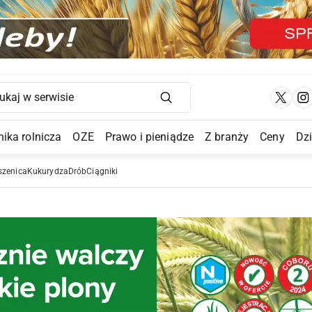
Main Navigation
ika rolnicza
OZE
Prawo i pieniądze
Z branży
Ceny
Dz
a Submenu
szenica
Kukurydza
Drób
Ciągniki