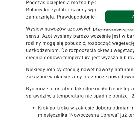
Podczas ocieplenia można było zaobserwować 
Rolnicy korzystali z szansy wjazdu na pole, po
zamarznięta. Prawdopodobnie były to nawozy p
Wysiew nawozów azotowych przy tak niskiej te
sensu. Azot wysiany bardzo wcześnie jest w ba
rośliny mogą się pobudzić, rozpocząć wegetację
uszkodzeniom. Do rozpoczęcia okresu wegetacyj
średnia dobowa temperatura jest wyższa lub ró
Niekiedy rolnicy stosują nawet nawozy naturaln
zakazane w okresie zimy oraz może powodować 
Być może to ostatnie tak silne ochłodzenie tej
sprawdziły, a temperatura nie spadnie poniżej -
Krok po kroku w zakresie doboru odmian, 
miesięcznika
"Nowoczesna Uprawa"
już te