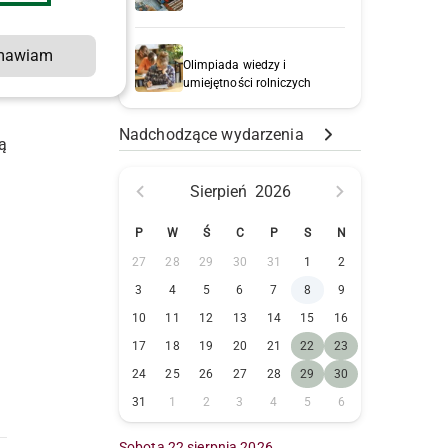
.
mawiam
Olimpiada wiedzy i
umiejętności rolniczych
Nadchodzące wydarzenia
ą
Sierpień
2026
P
W
Ś
C
P
S
N
27
28
29
30
31
1
2
3
4
5
6
7
8
9
10
11
12
13
14
15
16
17
18
19
20
21
22
23
24
25
26
27
28
29
30
31
1
2
3
4
5
6
Sobota 22 sierpnia 2026