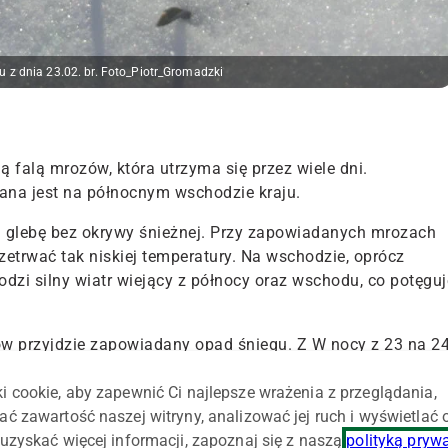
u z dnia 23.02. br. Foto_Piotr_Gromadzki
ą falą mrozów, która utrzyma się przez wiele dni.
na jest na północnym wschodzie kraju.
na glebę bez okrywy śnieżnej. Przy zapowiadanych mrozach
zetrwać tak niskiej temperatury. Na wschodzie, oprócz
odzi silny wiatr wiejący z północy oraz wschodu, co potęguj
ów przyjdzie zapowiadany opad śniegu. Z W nocy z 23 na 2
wany został niewielki opad na poziomie około 3 cm. Jest t
i cookie, aby zapewnić Ci najlepsze wrażenia z przeglądania,
śnieg jest wywiewany, ponieważ jest to tak zwany "puch",
ać zawartość naszej witryny, analizować jej ruch i wyświetlać
uzyskać więcej informacji, zapoznaj się z naszą
polityką pryw