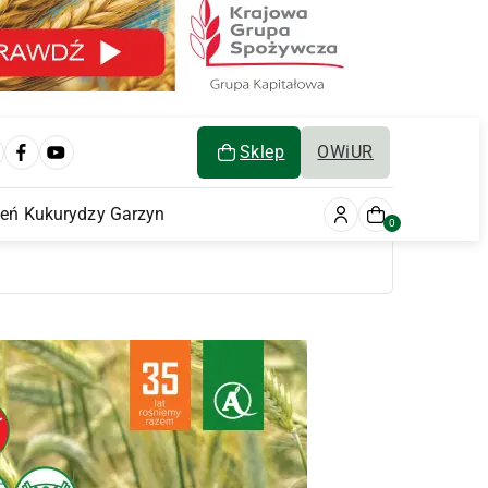
Sklep
OWiUR
ień Kukurydzy Garzyn
0