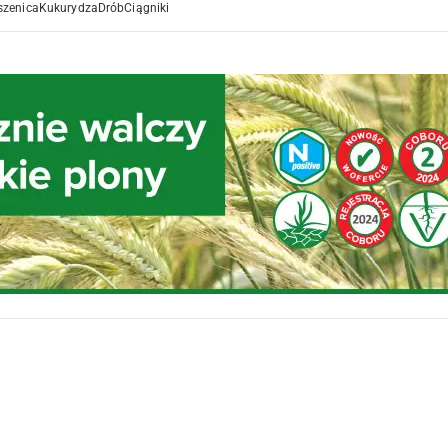
szenica
Kukurydza
Drób
Ciągniki