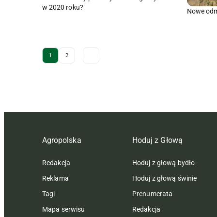
w 2020 roku?
Nowe odm
Archive Pagination
1
2
Agropolska
Hoduj z Głową
Redakcja
Hoduj z głową bydło
Reklama
Hoduj z głową świnie
Tagi
Prenumerata
Mapa serwisu
Redakcja