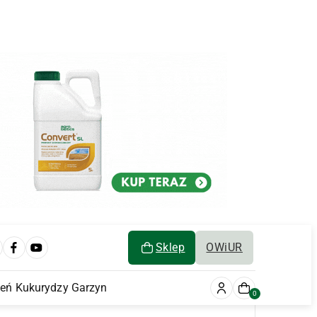
Sklep
OWiUR
ień Kukurydzy Garzyn
0