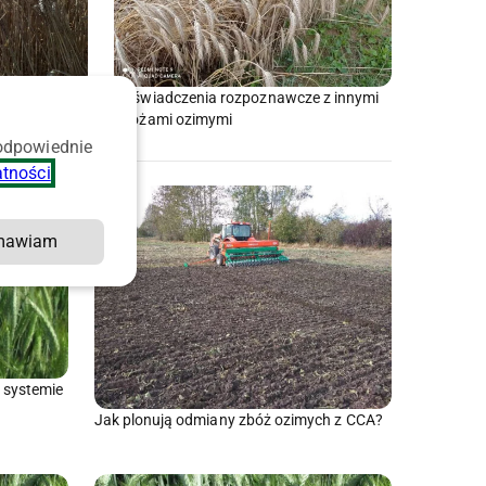
Doświadczenia rozpoznawcze z innymi
h 2023
zbożami ozimymi
 odpowiednie
atności
.
mawiam
 systemie
Jak plonują odmiany zbóż ozimych z CCA?