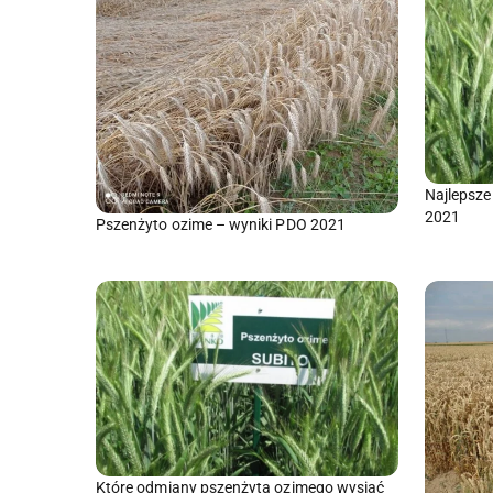
Najlepsze
2021
Pszenżyto ozime – wyniki PDO 2021
Które odmiany pszenżyta ozimego wysiać