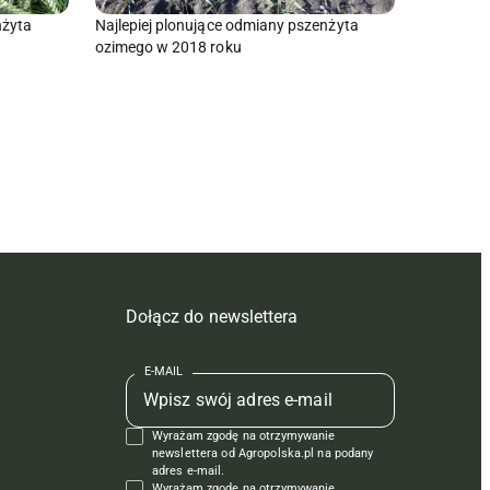
nżyta
Najlepiej plonujące odmiany pszenżyta
ozimego w 2018 roku
Dołącz do newslettera
E-MAIL
Wyrażam zgodę na otrzymywanie
newslettera od Agropolska.pl na podany
adres e-mail.
Wyrażam zgodę na otrzymywanie