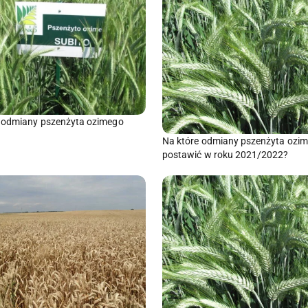
 odmiany pszenżyta ozimego
Na które odmiany pszenżyta ozi
postawić w roku 2021/2022?