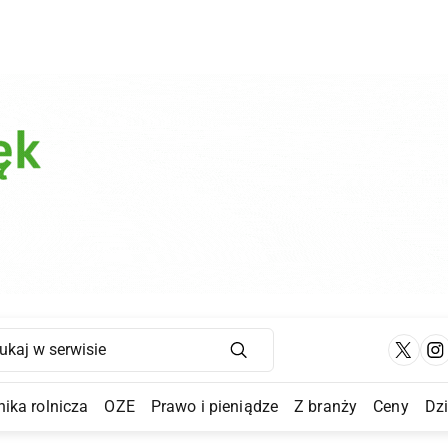
Main Navigation
ika rolnicza
OZE
Prawo i pieniądze
Z branży
Ceny
Dz
a Submenu