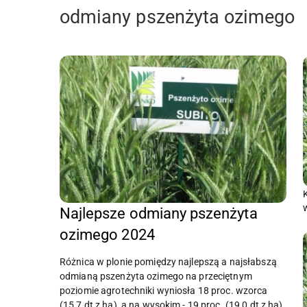
odmiany pszenżyta ozimego
Najlepsze odmiany pszenżyta
ozimego 2024
Różnica w plonie pomiędzy najlepszą a najsłabszą
odmianą pszenżyta ozimego na przeciętnym
poziomie agrotechniki wyniosła 18 proc. wzorca
(15,7 dt z ha), a na wysokim - 19 proc. (19,0 dt z ha).