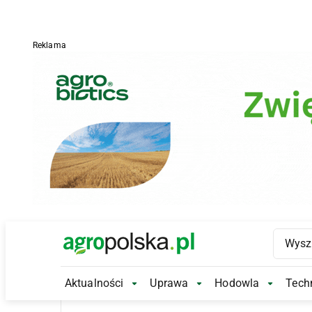
Reklama
Main Logo
Aktualności
Uprawa
Hodowla
Techn
Aktualności Submenu
Uprawa Submenu
Hodowl