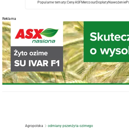
Popularne tematy:
Ceny
ASF
Mercosur
Dopłaty
Nawożenie
P
Reklama
Agropolska
odmiany pszenżyta ozimego