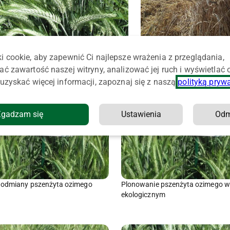
Które odmiany pszenżyta ozimego
Nowe odmiany zbóż ozimyc
i cookie, aby zapewnić Ci najlepsze wrażenia z przeglądania,
wysiać w 2023 roku?
ać zawartość naszej witryny, analizować jej ruch i wyświetlać
uzyskać więcej informacji, zapoznaj się z naszą
polityką pryw
Zgadzam się
Ustawienia
Od
 odmiany pszenżyta ozimego
Plonowanie pszenżyta ozimego w
ekologicznym