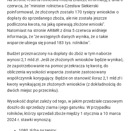
czerwca, że "minister rolnictwa Czesław Siekierski
poinformował, że złożonych zostało 170 tysięcy wniosków o
dopłaty do sprzedanego zboża, ale nie została jeszcze
podliczona kwota, na jaką opiewają złożone wnioski".
Natomiast na stronie ARiMR z dnia 5 czerwca widnieje
informacja, że "ze wstępnych danych wynika, że o takie
wsparcie ubiega się ponad 183 tys. rolników".
Budżet przeznaczony na dopłaty do zbóż w tym naborze
wynosi 2,1 mld zł. Jeśli ze złożonych wniosków będzie wynikać,
że zapotrzebowanie na pomoc przekracza tę kwotę, do
obliczenia wysokości wsparcia zostanie zastosowany
współczynnik korygujący. Będzie on stanowić iloraz 2,1 mld zł i
kwoty wynikającej ze złożonych wniosków (z dokładnością do
dwóch miejsc po przecinku).
Wysokość dopłat zależy od tego, w jakim przedziale czasowym
doszło do sprzedaży ziarna i jego gatunku. W przypadku
rolników, którzy sprzedali zboże między 1 stycznia a 10 marca
2024 r. stawki wynoszą:
1080 zł/ha pszenicy;