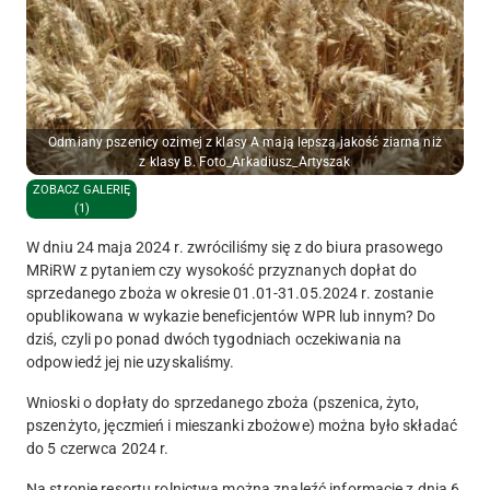
Odmiany pszenicy ozimej z klasy A mają lepszą jakość ziarna niż
z klasy B. Foto_Arkadiusz_Artyszak
ZOBACZ GALERIĘ
(1)
W dniu 24 maja 2024 r. zwróciliśmy się z do biura prasowego
MRiRW z pytaniem czy wysokość przyznanych dopłat do
sprzedanego zboża w okresie 01.01-31.05.2024 r. zostanie
opublikowana w wykazie beneficjentów WPR lub innym? Do
dziś, czyli po ponad dwóch tygodniach oczekiwania na
odpowiedź jej nie uzyskaliśmy.
Wnioski o dopłaty do sprzedanego zboża (pszenica, żyto,
pszenżyto, jęczmień i mieszanki zbożowe) można było składać
do 5 czerwca 2024 r.
Na stronie resortu rolnictwa można znaleźć informację z dnia 6