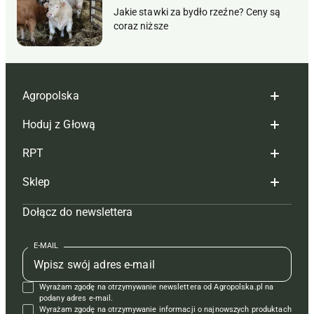
Jakie stawki za bydło rzeźne? Ceny są
coraz niższe
Agropolska
Hoduj z Głową
Redakcja
RPT
Reklama
Hoduj z głową bydło
Sklep
Tagi
Hoduj z głową świnie
Redakcja
Dołącz do newslettera
Mapa serwisu
Prenumerata
Prenumerata
Czasopisma i prenumerata
Kontakt
Redakcja
Reklama
Książki
E-MAIL
Regulamin
Kontakt
Kontakt
Regulamin
Wyrażam zgodę na otrzymywanie newslettera od Agropolska.pl na
Polityka prywatności
Reklama
Krzyżówki
podany adres e-mail.
Wyrażam zgodę na otrzymywanie informacji o najnowszych produktach