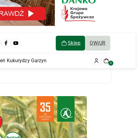
Sklep
OWiUR
ień Kukurydzy Garzyn
0