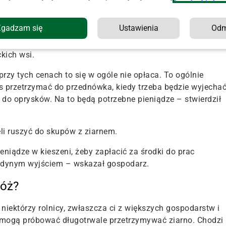
dzy
Zgadzam się
Ustawienia
Od
ików szkolenia dotyczącego gospodarowania wodami,
kich wsi.
rzy tych cenach to się w ogóle nie opłaca. To ogólnie
 przetrzymać do przednówka, kiedy trzeba będzie wyjecha
i do oprysków. Na to będą potrzebne pieniądze – stwierdził
eli ruszyć do skupów z ziarnem.
pieniądze w kieszeni, żeby zapłacić za środki do prac
jedynym wyjściem – wskazał gospodarz.
bóż?
niektórzy rolnicy, zwłaszcza ci z większych gospodarstw i
ogą próbować długotrwale przetrzymywać ziarno. Chodzi