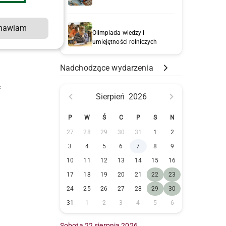
mawiam
Olimpiada wiedzy i
umiejętności rolniczych
Nadchodzące wydarzenia
ć
Sierpień
2026
P
W
Ś
C
P
S
N
27
28
29
30
31
1
2
3
4
5
6
7
8
9
10
11
12
13
14
15
16
17
18
19
20
21
22
23
24
25
26
27
28
29
30
31
1
2
3
4
5
6
Sobota 22 sierpnia 2026