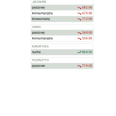
JĘCZMIEŃ
paszowy
682.00
konsumpcyjny
670.00
browarniany
712.00
OWIES
paszowy
549.00
konsumpcyjny
536.00
KUKURYDZA
sucha
884.00
PSZENŻYTO
paszowe
719.00