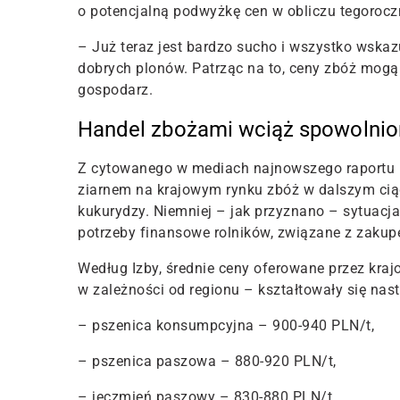
o potencjalną podwyżkę cen w obliczu tegoroczn
– Już teraz jest bardzo sucho i wszystko wskazu
dobrych plonów. Patrząc na to, ceny zbóż mogą
gospodarz.
Handel zbożami wciąż spowolnio
Z cytowanego w mediach najnowszego raportu 
ziarnem na krajowym rynku zbóż w dalszym ciągu
kukurydzy. Niemniej – jak przyznano – sytuac
potrzeby finansowe rolników, związane z zakup
Według Izby, średnie ceny oferowane przez kr
w zależności od regionu – kształtowały się nast
– pszenica konsumpcyjna – 900-940 PLN/t,
– pszenica paszowa – 880-920 PLN/t,
– jęczmień paszowy – 830-880 PLN/t,