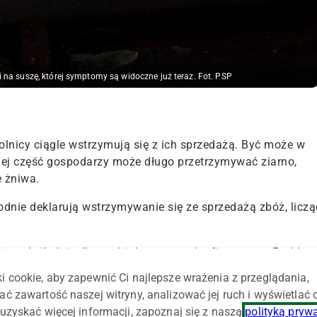
na suszę, której symptomy są widoczne już teraz. Fot. PSP
olnicy ciągle wstrzymują się z ich sprzedażą. Być może w
niej część gospodarzy może długo przetrzymywać ziarno,
e żniwa.
odnie deklarują wstrzymywanie się ze sprzedażą zbóż, liczą
aję małe ilości tylko na bieżące potrzeby finansowe. Problem
na dalekim horyzoncie” – czytamy w jednym z postów.
i cookie, aby zapewnić Ci najlepsze wrażenia z przeglądania,
ać zawartość naszej witryny, analizować jej ruch i wyświetlać
alszym magazynowaniu ziarna. Niektórzy nawet deklarowali,
uzyskać więcej informacji, zapoznaj się z naszą
polityką pryw