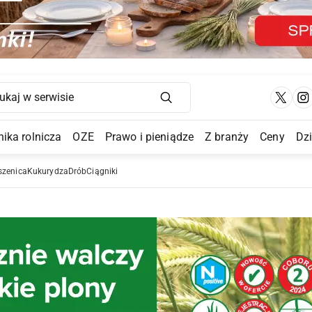
Main Navigation
ika rolnicza
OZE
Prawo i pieniądze
Z branży
Ceny
Dz
a Submenu
szenica
Kukurydza
Drób
Ciągniki