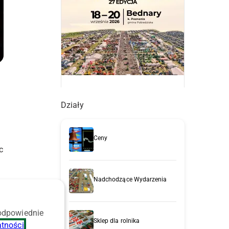
Działy
Ceny
c
Nadchodzące Wydarzenia
 odpowiednie
Sklep dla rolnika
atności
.