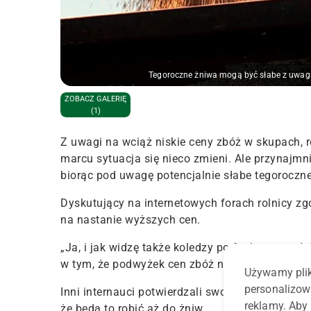
Tegoroczne żniwa mogą być słabe z uwagi 
ZOBACZ GALERIĘ
(1)
Z uwagi na wciąż niskie ceny zbóż w skupach, r
marcu sytuacja się nieco zmieni. Ale przynajm
biorąc pod uwagę potencjalnie słabe tegoroczn
Dyskutujący na internetowych forach rolnicy zg
na nastanie wyższych cen.
„Ja, i jak widzę także koledzy po fachu, sprzed
w tym, że podwyżek cen zbóż nie widać nawet 
Używamy plik
personalizow
Inni internauci potwierdzali swoje decyzje o d
reklamy. Aby 
że będą to robić aż do żniw.