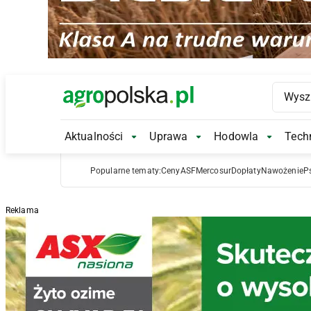
Main Logo
Aktualności
Uprawa
Hodowla
Techn
Aktualności Submenu
Uprawa Submenu
Hodowl
Popularne tematy:
Ceny
ASF
Mercosur
Dopłaty
Nawożenie
P
Reklama