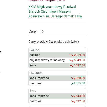
XXIV Międzynarodowy Festiwal
Starych Ciągników i Maszyn
Rolniczych im. Jerzego Samelczaka
Ceny
Ceny produktów w skupach (zł/t)
RZEPAK
y
nasiona
2319.00
olej rzepakowy rafinowany
5049.00
śruta
1037.00
–
PSZENICA
konsumpcyjna
820.00
paszowa
815.00
ŻYTO
konsumpcyjne
643.00
paszowe
632.00