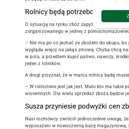
Rolnicy będą potrzebować pienię
O sytuację na rynku zbóż zapytaliśmy uczestn
zorganizowanego w jednej z północnomazowiec
– Nie ma po co jechać ze zbożem do skupu, bo p
wygląda wręcz na jakąś zmowę. Chyba chcą nas
w pola, a przedtem kupić paliwo, nawozy, środk
jeden z rolników.
A drugi przyznał, że w marcu rolnicy będą musi
– W rolnictwie jest jak jest. Mało kto ma takie 
wiosennych. Dla wielu sprzedaż zboża będzie 
Susza przyniesie podwyżki cen z
Nasi rozmówcy zwrócili jednocześnie uwagę, że 
wyposażeni w nowoczesną bazę magazynową, m