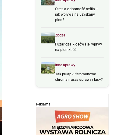
Inne uprawy
Stres a odporność roślin –
jak wpływa na uzyskany
plon?
Zboża
Fuzarioza kłosów i jej wpływ
na plon zbóż
Inne uprawy
Jak pułapki feromonowe
chronią nasze uprawy i lasy?
Reklama