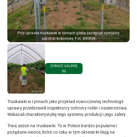
Przy uprawie truskawek w rynnach glebę zastępuje specjalny
substrat kokosowy. Fot. WIORiN
ZOBACZ GALERIĘ
(6)
Truskawki w rynnach jako przykład nowoczesnej technologii
uprawy przedstawili inspektorzy ochrony roślin i nasiennictwa.
Wskazali charakterystykę tego systemu produkcji i jego zalety.
Trwa sezon na truskawki. To w Polsce bardzo popularne i
pożądane owoce, które co roku w tym okresie królują na