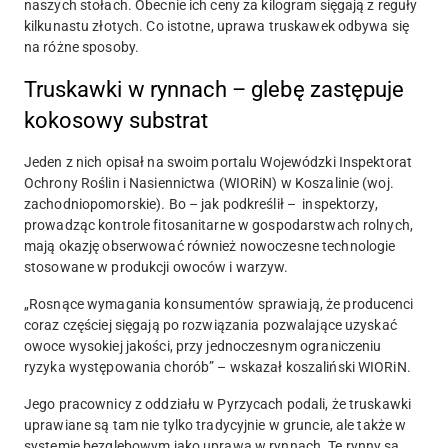
naszych stołach. Obecnie ich ceny za kilogram sięgają z reguły
kilkunastu złotych. Co istotne, uprawa truskawek odbywa się
na różne sposoby.
Truskawki w rynnach – glebę zastępuje
kokosowy substrat
Jeden z nich opisał na swoim portalu Wojewódzki Inspektorat
Ochrony Roślin i Nasiennictwa (WIORiN) w Koszalinie (woj.
zachodniopomorskie). Bo – jak podkreślił – inspektorzy,
prowadząc kontrole fitosanitarne w gospodarstwach rolnych,
mają okazję obserwować również nowoczesne technologie
stosowane w produkcji owoców i warzyw.
„Rosnące wymagania konsumentów sprawiają, że producenci
coraz częściej sięgają po rozwiązania pozwalające uzyskać
owoce wysokiej jakości, przy jednoczesnym ograniczeniu
ryzyka występowania chorób” – wskazał koszaliński WIORiN.
Jego pracownicy z oddziału w Pyrzycach podali, że truskawki
uprawiane są tam nie tylko tradycyjnie w gruncie, ale także w
systemie bezglebowym jako uprawa w rynnach. Te rynny są