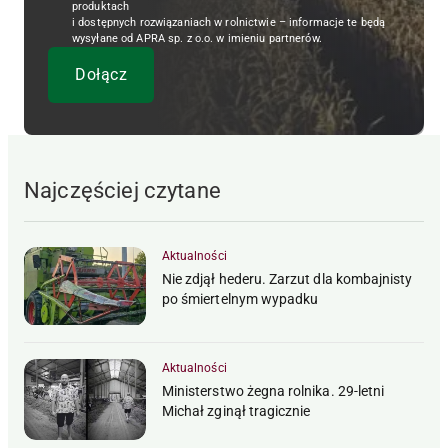
produktach
i dostępnych rozwiązaniach w rolnictwie – informacje te będą
wysyłane od APRA sp. z o.o. w imieniu partnerów.
Najczęściej czytane
Aktualności
Nie zdjął hederu. Zarzut dla kombajnisty
po śmiertelnym wypadku
Aktualności
Ministerstwo żegna rolnika. 29-letni
Michał zginął tragicznie