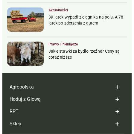
Aktualności
39-latek wypadł z ciągnika na polu. A 78-
latek po zderzeniu z autem
Prawo i Pieniądze
Jakie stawki za bydło rzeźne? Ceny są
coraz niższe
Agropolska
Hoduj z Głową
Redakcja
RPT
Reklama
Hoduj z głową bydło
Sklep
Tagi
Hoduj z głową świnie
Redakcja