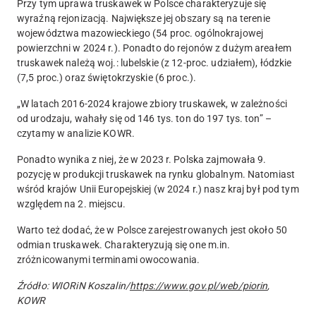
Przy tym uprawa truskawek w Polsce charakteryzuje się
wyraźną rejonizacją. Największe jej obszary są na terenie
województwa mazowieckiego (54 proc. ogólnokrajowej
powierzchni w 2024 r.). Ponadto do rejonów z dużym areałem
truskawek należą woj.: lubelskie (z 12-proc. udziałem), łódzkie
(7,5 proc.) oraz świętokrzyskie (6 proc.).
„W latach 2016-2024 krajowe zbiory truskawek, w zależności
od urodzaju, wahały się od 146 tys. ton do 197 tys. ton” –
czytamy w analizie KOWR.
Ponadto wynika z niej, że w 2023 r. Polska zajmowała 9.
pozycję w produkcji truskawek na rynku globalnym. Natomiast
wśród krajów Unii Europejskiej (w 2024 r.) nasz kraj był pod tym
względem na 2. miejscu.
Warto też dodać, że w Polsce zarejestrowanych jest około 50
odmian truskawek. Charakteryzują się one m.in.
zróżnicowanymi terminami owocowania.
Źródło: WIORiN Koszalin/
https://www.gov.pl/web/piorin
,
KOWR