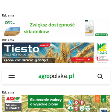
Reklama
Reklama
R
Wyszu
Main Logo
Menu
Reklama