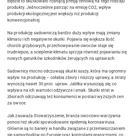
Będzie to skutkowało rosnącą presją cenową na tego rodzaju
produkty. Jednocześnie patrząc na emisję CO2, wpływ
produkcji ekologicznej jest większy niż produkcji
konwencjonalnej.
Na produkcję sadowniczą bardzo duży wpływ mają zmiany
klimatu i ich negatywne skutki. Pojawia się większa ilość
chorób grzybowych, przechowywanie owoców staje się
trudniejsze, a ocieplenie klimatu sprzyja również pojawianiu się
nowych gatunków szkodników żerujących na uprawach.
Sadownicy mocno odczuwają skutki suszy, która ma ogromny
wpływ na produkcję – osłabia zbiory i niszczy uprawy, a straty
wynoszą nawet 30 proc. upraw. Jabłka wysuszają się, co
wpływa na ich wartości odżywcze i smak. Skutki strat w
zbiorach odczuwają też konsumenci w postaci wyższych cen
za owoce.
Jak zauważa Stowarzyszenie, branża owocowo-warzywna
ponosi też skutki spowodowane epidemią koronawirusa.
Głównie są to bariery w handlu związane z przemieszczaniem
się samochodów po Europie oraz kontrolami granicznymi, co