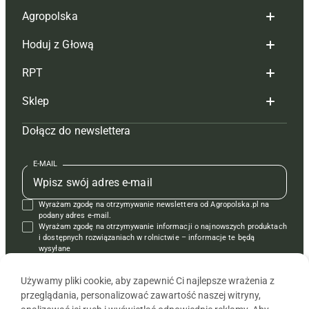
Agropolska
Hoduj z Głową
Redakcja
RPT
Reklama
Hoduj z głową bydło
Sklep
Tagi
Hoduj z głową świnie
Redakcja
Dołącz do newslettera
Mapa serwisu
Prenumerata
Prenumerata
Czasopisma i prenumerata
Kontakt
Redakcja
Reklama
Książki
E-MAIL
Regulamin
Kontakt
Kontakt
Regulamin
Wyrażam zgodę na otrzymywanie newslettera od Agropolska.pl na
Polityka prywatności
Reklama
Krzyżówki
podany adres e-mail.
Wyrażam zgodę na otrzymywanie informacji o najnowszych produktach
i dostępnych rozwiązaniach w rolnictwie – informacje te będą
wysyłane
od APRA sp. z o.o. w imieniu partnerów.
Używamy pliki cookie, aby zapewnić Ci najlepsze wrażenia z
przeglądania, personalizować zawartość naszej witryny,