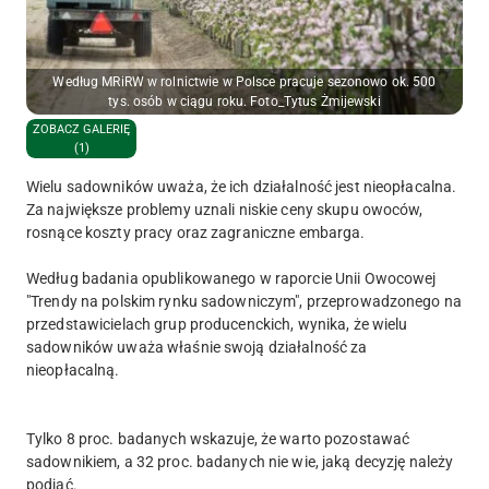
Według MRiRW w rolnictwie w Polsce pracuje sezonowo ok. 500
tys. osób w ciągu roku. Foto_Tytus Żmijewski
ZOBACZ GALERIĘ
(1)
Wielu sadowników uważa, że ich działalność jest nieopłacalna.
Za największe problemy uznali niskie ceny skupu owoców,
rosnące koszty pracy oraz zagraniczne embarga.
Według badania opublikowanego w raporcie Unii Owocowej
"Trendy na polskim rynku sadowniczym", przeprowadzonego na
przedstawicielach grup producenckich, wynika, że wielu
sadowników uważa właśnie swoją działalność za
nieopłacalną.
Tylko 8 proc. badanych wskazuje, że warto pozostawać
sadownikiem, a 32 proc. badanych nie wie, jaką decyzję należy
podjąć.