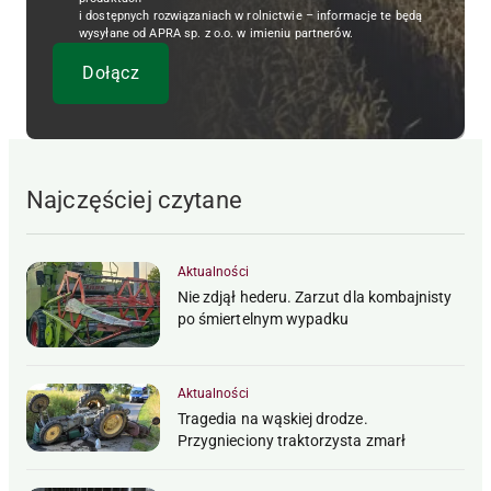
i dostępnych rozwiązaniach w rolnictwie – informacje te będą
wysyłane od APRA sp. z o.o. w imieniu partnerów.
Najczęściej czytane
Aktualności
Nie zdjął hederu. Zarzut dla kombajnisty
po śmiertelnym wypadku
Aktualności
Tragedia na wąskiej drodze.
Przygnieciony traktorzysta zmarł