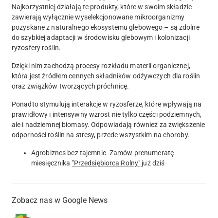
Najkorzystniej działają te produkty, które w swoim składzie
zawierają wyłącznie wyselekcjonowane mikroorganizmy
pozyskane z naturalnego ekosystemu glebowego – są zdolne
do szybkiej adaptacji w środowisku glebowym i kolonizacji
ryzosfery roślin.
Dzięki nim zachodzą procesy rozkładu materii organicznej,
która jest źródłem cennych składników odżywczych dla roślin
oraz związków tworzących próchnicę.
Ponadto stymulują interakcje w ryzosferze, które wpływają na
prawidłowy i intensywny wzrost nie tylko części podziemnych,
ale i nadziemnej biomasy. Odpowiadają również za zwiększenie
odporności roślin na stresy, przede wszystkim na choroby.
Agrobiznes bez tajemnic.
Zamów
prenumeratę
miesięcznika
"Przedsiębiorca Rolny"
już dziś
Zobacz nas w Google News