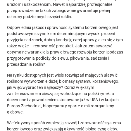
urazom i uszkodzeniom. Nawet najbardziej profesjonalne
przeprowadzenie takich zabiegów nie gwarantuje pełnej
ochrony podziemnych części roślin.
Odpowiednia jakość i sprawność systemu korzeniowego jest
podstawowym czynnikiem determinującym wysoki procent
przyjęcia sadzonek, dobrą kondycję całej uprawy, a co się z tym
także wiąże – rentowność produkcji. Jak zatem stworzyć
optymalne warunki dla prawidłowego rozwoju korzeni podczas
przygotowania podłoży do siewu, pikowania, sadzenia i
przesadzania roślin?
Na rynku dostępnych jest wiele rozwiązań mających ułatwić
roślinom wytworzenie dużej biomasy systemu korzeniowego,
jak więc wybrać ten najlepszy? Coraz większym
zainteresowaniem cieszą się wchodzące na polski rynek, a
docenione i z powodzeniem stosowane już w USA i w krajach
Europy Zachodniej, biopreparaty oparte o mikroorganizmy
glebowe.
W efektywny sposób wspierają rozwój i zdrowotność systemu
korzeniowego oraz zwiększają aktywność biologiczną gleby.