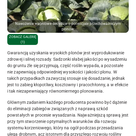
Nawożenie wapniowe decyduje o potencjale przechowalniczym
plonów.
ZOBACZ GALERIĘ
(1)
Gwarancją uzyskania wysokich plonów jest wyprodukowanie
zdrowej i silnej rozsady. Sadzonki słabej jakości po wysadzeniu
do gruntu źle się przyjmują, część roślin wypada, a pozostałe
nie zapewniają odpowiedniej wysokości i jakości plonu. W
takich przypadkach zazwyczaj stosuje się dosadzanie, jednak
jest to zabieg kłopotliwy, kosztowny i pracochłonny, a w efekcie
i tak niezapewniający równomiernego plonowania.
Głównym zadaniem każdego producenta powinno być dążenie
do eliminacji zabiegów związanych z naprawą szkód
powstałych w procesie wysadzania. Najważniejszą sprawą jest
przy tym stworzenie optymalnych warunków dla rozwoju
systemu korzeniowego, który na ogół podczas przesadzania
ulega drobnym, acz istotnym dla przyszłego rozwoju rośliny