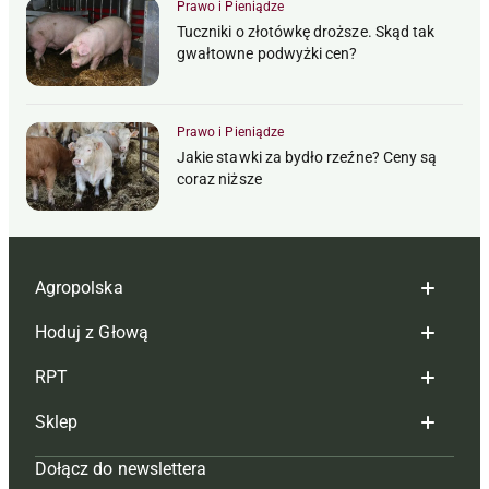
Prawo i Pieniądze
Tuczniki o złotówkę droższe. Skąd tak
gwałtowne podwyżki cen?
Prawo i Pieniądze
Jakie stawki za bydło rzeźne? Ceny są
coraz niższe
Agropolska
Hoduj z Głową
Redakcja
RPT
Reklama
Hoduj z głową bydło
Sklep
Tagi
Hoduj z głową świnie
Redakcja
Dołącz do newslettera
Mapa serwisu
Prenumerata
Prenumerata
Czasopisma i prenumerata