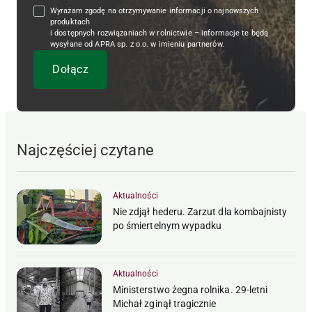
Wyrażam zgodę na otrzymywanie informacji o najnowszych
produktach
i dostępnych rozwiązaniach w rolnictwie – informacje te będą
wysyłane od APRA sp. z o.o. w imieniu partnerów.
Najczęściej czytane
Aktualności
Nie zdjął hederu. Zarzut dla kombajnisty
po śmiertelnym wypadku
Aktualności
Ministerstwo żegna rolnika. 29-letni
Michał zginął tragicznie