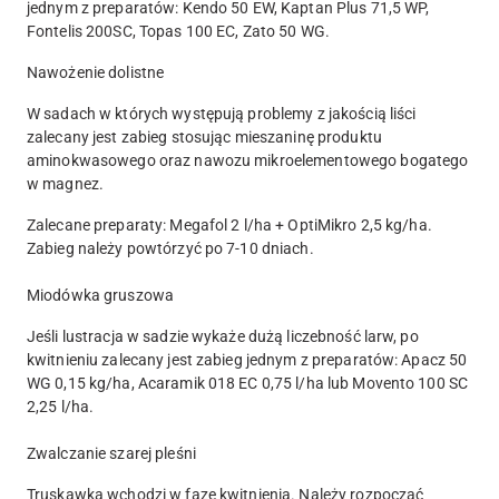
jednym z preparatów: Kendo 50 EW, Kaptan Plus 71,5 WP,
Fontelis 200SC, Topas 100 EC, Zato 50 WG.
Nawożenie dolistne
W sadach w których występują problemy z jakością liści
zalecany jest zabieg stosując mieszaninę produktu
aminokwasowego oraz nawozu mikroelementowego bogatego
w magnez.
Zalecane preparaty: Megafol 2 l/ha + OptiMikro 2,5 kg/ha.
Zabieg należy powtórzyć po 7-10 dniach.
Miodówka gruszowa
Jeśli lustracja w sadzie wykaże dużą liczebność larw, po
kwitnieniu zalecany jest zabieg jednym z preparatów: Apacz 50
WG 0,15 kg/ha, Acaramik 018 EC 0,75 l/ha lub Movento 100 SC
2,25 l/ha.
Zwalczanie szarej pleśni
Truskawka wchodzi w fazę kwitnienia. Należy rozpocząć