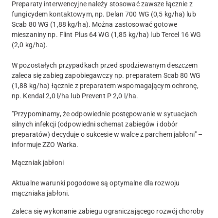
Preparaty interwencyjne należy stosować zawsze łącznie z
fungicydem kontaktowym, np. Delan 700 WG (0,5 kg/ha) lub
Scab 80 WG (1,88 kg/ha). Można zastosować gotowe
mieszaniny np. Flint Plus 64 WG (1,85 kg/ha) lub Tercel 16 WG
(2,0 kg/ha).
W pozostałych przypadkach przed spodziewanym deszczem
zaleca się zabieg zapobiegawczy np. preparatem Scab 80 WG
(1,88 kg/ha) łącznie z preparatem wspomagającym ochronę,
np. Kendal 2,0 l/ha lub Prevent P 2,0 l/ha.
"Przypominamy, że odpowiednie postępowanie w sytuacjach
silnych infekcji (odpowiedni schemat zabiegów i dobór
preparatów) decyduje o sukcesie w walce z parchem jabłoni" –
informuje ZZO Warka.
Mączniak jabłoni
Aktualne warunki pogodowe są optymalne dla rozwoju
mączniaka jabłoni.
Zaleca się wykonanie zabiegu ograniczającego rozwój choroby