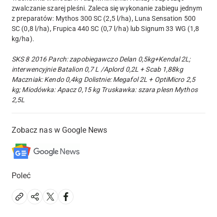
zwalczanie szarej pleśni. Zaleca się wykonanie zabiegu jednym
z preparatów: Mythos 300 SC (2,5 l/ha), Luna Sensation 500
SC (0,8 l/ha), Frupica 440 SC (0,7 l/ha) lub Signum 33 WG (1,8
kg/ha).
SKS 8 2016 Parch: zapobiegawczo Delan 0,5kg+Kendal 2L;
interwencyjnie Batalion 0,7 L /Aplord 0,2L + Scab 1,88kg
Maczniak: Kendo 0,4kg Dolistnie: Megafol 2L + OptiMicro 2,5
kg; Miodówka: Apacz 0,15 kg Truskawka: szara plesn Mythos
2,5L
Zobacz nas w Google News
Poleć