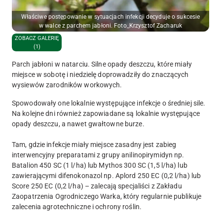
Właściwe postępowanie w sytuacjach infekcji decyduje o sukcesie
w walce z parchem jabłoni. Foto_Krzysztof Zacharuk
ZOBACZ GALERIĘ
(1)
Parch jabłoni w natarciu. Silne opady deszczu, które miały
miejsce w sobotę i niedzielę doprowadziły do znaczących
wysiewów zarodników workowych.
Spowodowały one lokalnie występujące infekcje o średniej sile.
Na kolejne dni również zapowiadane są lokalnie występujące
opady deszczu, a nawet gwałtowne burze.
Tam, gdzie infekcje miały miejsce zasadny jest zabieg
interwencyjny preparatami z grupy anilinopirymidyn np.
Batalion 450 SC (1 l/ha) lub Mythos 300 SC (1,5 l/ha) lub
zawierającymi difenokonazol np. Aplord 250 EC (0,2 l/ha) lub
Score 250 EC (0,2 l/ha) – zalecają specjaliści z Zakładu
Zaopatrzenia Ogrodniczego Warka, który regularnie publikuje
zalecenia agrotechniczne i ochrony roślin.