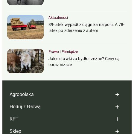
Aktualności
39-latek wypadł z ciągnika na polu. A 78-
latek po zderzeniu z autem
Prawo i Pieniądze
Jakie stawki za bydło rzeźne? Ceny są
coraz niższe
Agropolska
Hoduj z Głową
Redakcja
RPT
Reklama
Hoduj z głową bydło
Sklep
Tagi
Hoduj z głową świnie
Redakcja