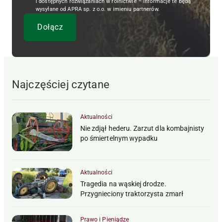
i dostępnych rozwiązaniach w rolnictwie – informacje te będą
wysyłane od APRA sp. z o.o. w imieniu partnerów.
Najczęściej czytane
Aktualności
Nie zdjął hederu. Zarzut dla kombajnisty
po śmiertelnym wypadku
Aktualności
Tragedia na wąskiej drodze.
Przygnieciony traktorzysta zmarł
Prawo i Pieniądze