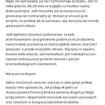
Nigdy nie zamrażajmy już raz rozmrożonego produktu. Jest to
niebezpieczne dla zdrowia ze względu na możliwy rozwój
drobnoustrojów. Jeśli mrożonka jest przeznaczona do
gotowania nie rozmrażajmy jej. Wystarczy wrzucić ją do
wrzątku, na patelnię lub do parowaru, aby warzywa nie utraciły
sprężystej struktury.
Jeśli będziemy stosować podstawowe zasady
przechowywania i przygotowania podane przez producenta,
nasze brokuły pozostaną na talerzu pięknie zielone, smaczne i
sprężyste. A przede wszystkim zdrowe. Warzywo to zawiera
bowiem wiele witamin, soli mineralnych, jest niskokaloryczne i
zajmuje czołową pozycję wśród owoców i warzyw
przeciwdziałających nowotworom.
Warzywa na eksport
Sektor mrożonych owoców i warzyw to silna gałąź polskiej
branży rolno-spożywczej. Jak podają eksperci ze
Stowarzyszenia Promocji Brokuła jesteśmy drugim po Belgii
producentem i eksporterem mrożonek warzywno-owocowych
oraz czwartym w Europie producentem brokułów.