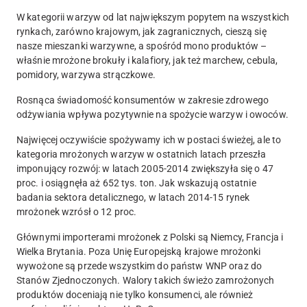
W kategorii warzyw od lat największym popytem na wszystkich
rynkach, zarówno krajowym, jak zagranicznych, cieszą się
nasze mieszanki warzywne, a spośród mono produktów –
właśnie mrożone brokuły i kalafiory, jak też marchew, cebula,
pomidory, warzywa strączkowe.
Rosnąca świadomość konsumentów w zakresie zdrowego
odżywiania wpływa pozytywnie na spożycie warzyw i owoców.
Najwięcej oczywiście spożywamy ich w postaci świeżej, ale to
kategoria mrożonych warzyw w ostatnich latach przeszła
imponujący rozwój: w latach 2005-2014 zwiększyła się o 47
proc. i osiągnęła aż 652 tys. ton. Jak wskazują ostatnie
badania sektora detalicznego, w latach 2014-15 rynek
mrożonek wzrósł o 12 proc.
Głównymi importerami mrożonek z Polski są Niemcy, Francja i
Wielka Brytania. Poza Unię Europejską krajowe mrożonki
wywożone są przede wszystkim do państw WNP oraz do
Stanów Zjednoczonych. Walory takich świeżo zamrożonych
produktów doceniają nie tylko konsumenci, ale również