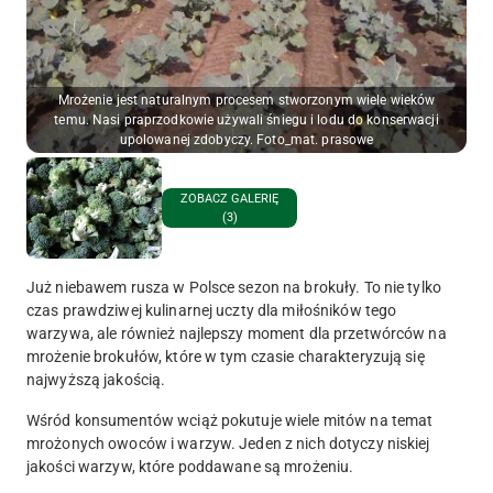
Mrożenie jest naturalnym procesem stworzonym wiele wieków
temu. Nasi praprzodkowie używali śniegu i lodu do konserwacji
upolowanej zdobyczy. Foto_mat. prasowe
ZOBACZ GALERIĘ
(3)
Już niebawem rusza w Polsce sezon na brokuły. To nie tylko
czas prawdziwej kulinarnej uczty dla miłośników tego
warzywa, ale również najlepszy moment dla przetwórców na
mrożenie brokułów, które w tym czasie charakteryzują się
najwyższą jakością.
Wśród konsumentów wciąż pokutuje wiele mitów na temat
mrożonych owoców i warzyw. Jeden z nich dotyczy niskiej
jakości warzyw, które poddawane są mrożeniu.