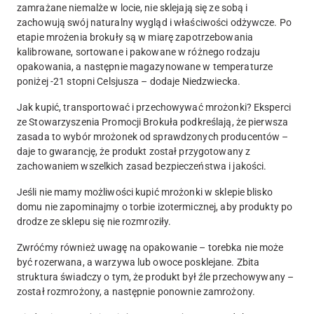
zamrażane niemalże w locie, nie sklejają się ze sobą i
zachowują swój naturalny wygląd i właściwości odżywcze. Po
etapie mrożenia brokuły są w miarę zapotrzebowania
kalibrowane, sortowane i pakowane w różnego rodzaju
opakowania, a następnie magazynowane w temperaturze
poniżej -21 stopni Celsjusza – dodaje Niedzwiecka.
Jak kupić, transportować i przechowywać mrożonki? Eksperci
ze Stowarzyszenia Promocji Brokuła podkreślają, że pierwsza
zasada to wybór mrożonek od sprawdzonych producentów –
daje to gwarancję, że produkt został przygotowany z
zachowaniem wszelkich zasad bezpieczeństwa i jakości.
Jeśli nie mamy możliwości kupić mrożonki w sklepie blisko
domu nie zapominajmy o torbie izotermicznej, aby produkty po
drodze ze sklepu się nie rozmroziły.
Zwróćmy również uwagę na opakowanie – torebka nie może
być rozerwana, a warzywa lub owoce posklejane. Zbita
struktura świadczy o tym, że produkt był źle przechowywany –
został rozmrożony, a następnie ponownie zamrożony.