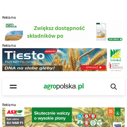
Reklama
Reklama
R
Wyszu
Main Logo
Menu
Reklama