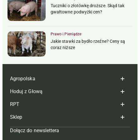
Tuczniki o złotówkę droższe. Skąd tak
gwałtowne podwyżki cen?
Prawo i Pieniądze
Jakie stawki za bydło rzeźne? Ceny są
coraz niższe
Agropolska
Hoduj z Głową
Redakcja
RPT
Reklama
Hoduj z głową bydło
Sklep
Tagi
Hoduj z głową świnie
Redakcja
Dołącz do newslettera
Mapa serwisu
Prenumerata
Prenumerata
Czasopisma i prenumerata