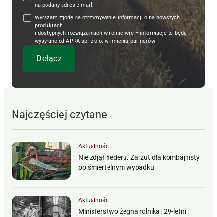
na podany adres e-mail.
Wyrażam zgodę na otrzymywanie informacji o najnowszych
produktach
i dostępnych rozwiązaniach w rolnictwie – informacje te będą
wysyłane od APRA sp. z o.o. w imieniu partnerów.
Najczęściej czytane
Aktualności
Nie zdjął hederu. Zarzut dla kombajnisty
po śmiertelnym wypadku
Aktualności
Ministerstwo żegna rolnika. 29-letni