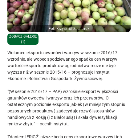
Fot. Krzysztof Zacharuk
ZOBACZ GALERIĘ
(1)
Wolumen eksportu owoców i warzyw w sezonie 2016/17
wzrośnie, ale wobec spodziewanego spadku cen warzyw
wartość eksportu produktów ogrodnictwa może nie być
wyższa niż w sezonie 2015/16 – prognozuje Instytut
Ekonomiki Rolnictwa i Gospodarki Żywnościowej.
"(W sezonie 2016/17 – PAP) wzrośnie eksport większości
gatunków owoców i warzyw oraz ich przetworów. O
ostatecznym poziomie eksportu jabłek (w mniejszym stopniu
pozostałych produktów) zadecyduje rozwój stosunków
handlowych z Rosją (i z Białorusią) i skala dywersyfikacji
rynków zbytu" – ocenił Instytut.
Zdaniem IERiGŻ, niższe będą ceny eksportowe warzyw i ich