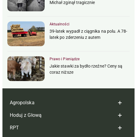
Michał zginął tragicznie
Aktualności
39-latek wypadł z ciągnika na polu. A 78-
latek po zderzeniu z autem
Prawo i Pieniądze
Jakie stawki za bydło rzeźne? Ceny są
coraz niższe
Agropolska
Hoduj z Głową
Redakcja
RPT
Reklama
Hoduj z głową bydło