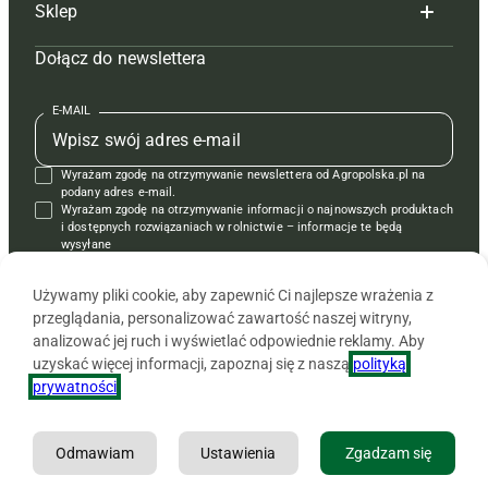
Sklep
Tagi
Hoduj z głową świnie
Redakcja
Dołącz do newslettera
Mapa serwisu
Prenumerata
Prenumerata
Czasopisma i prenumerata
Kontakt
Redakcja
Reklama
Książki
E-MAIL
Regulamin
Kontakt
Kontakt
Regulamin
Wyrażam zgodę na otrzymywanie newslettera od Agropolska.pl na
Polityka prywatności
Reklama
Krzyżówki
podany adres e-mail.
Wyrażam zgodę na otrzymywanie informacji o najnowszych produktach
i dostępnych rozwiązaniach w rolnictwie – informacje te będą
wysyłane
od APRA sp. z o.o. w imieniu partnerów.
Używamy pliki cookie, aby zapewnić Ci najlepsze wrażenia z
przeglądania, personalizować zawartość naszej witryny,
analizować jej ruch i wyświetlać odpowiednie reklamy. Aby
uzyskać więcej informacji, zapoznaj się z naszą
polityką
prywatności
.
Odmawiam
Ustawienia
Zgadzam się
Copyright © 2026 Agencja Promocji Rolnictwa i Agrobiznesu APRA