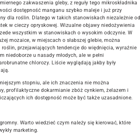
miernego zakwaszenia gleby, z reguły tego mikroskładnika
owości dostępność manganu szybko maleje i już przy
ny dla roślin. Dlatego w takich stanowiskach niezależnie o
stek w cieczy opryskowej. Wizualne objawy niedożywienia
rzede wszystkim w stanowiskach o wysokim odczynie. W
żej mozaice, w miejscach o słabszej glebie, można
oślin, przejawiających tendencje do więdnięcia, wyraźnie
ym niedoborze u nasady młodych, ale w pełni
arobrunatne chlorozy. Liście wyglądają jakby były
ają.
niejszym stopniu, ale ich znaczenia nie można
, profilaktyczne dokarmianie zbóż cynkiem, żelazem i
iczających ich dostępność może być także uzasadnione.
gromny. Warto wiedzieć czym należy się kierować, które
zwykły marketing.