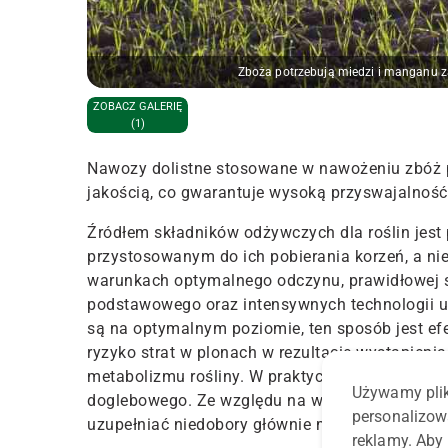
Zboża potrzebują miedzi i manganu z
ZOBACZ GALERIĘ
(1)
Nawozy dolistne stosowane w nawożeniu zbóż 
jakością, co gwarantuje wysoką przyswajalność
Źródłem składników odżywczych dla roślin jest 
przystosowanym do ich pobierania korzeń, a nie
warunkach optymalnego odczynu, prawidłowej s
podstawowego oraz intensywnych technologii up
są na optymalnym poziomie, ten sposób jest efe
ryzyko strat w plonach w rezultacie wystąpieni
metabolizmu rośliny. W praktyce dokarmianie d
Używamy plik
doglebowego. Ze względu na wielkość wymagań
personalizow
uzupełniać niedobory głównie mikroskładników.
reklamy. Aby 