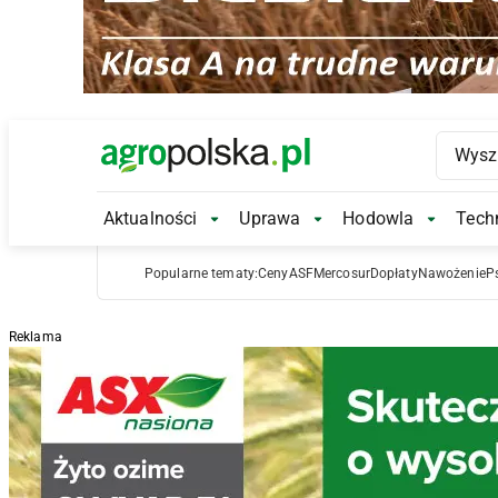
Main Logo
Aktualności
Uprawa
Hodowla
Techn
Aktualności Submenu
Uprawa Submenu
Hodowl
Popularne tematy:
Ceny
ASF
Mercosur
Dopłaty
Nawożenie
P
Reklama