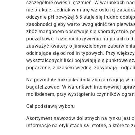
szczególnie owies i jęczmień. W warunkach nad
nie brakuje. Jednak w miarę wzrostu jej zasad
odczynie pH powyżej 6,5 staje się trudno dostęp
zasobności gleby warto uwzględnić ten pierwia
zbóż manganem obserwuje się sporadycznie, p
początkowej fazie niedożywienia na polach o du
zauważyć kwatery o jasnozielonym zabarwieniu r
odcinające się od roślin typowych. Przy większ
wykształconych liści pojawiają się punktowe sz
poparzone, z czasem więdną, zasychają i odpad
Na pozostałe mikroskładniki zboża reagują w m
bagatelizować. W warunkach intensywnej uprawy
molibdenem, przy wystąpieniu czynników ogran
Cel podstawą wyboru
Asortyment nawozów dolistnych na rynku jest o
informacje na etykietach są istotne, a które to 