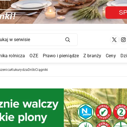
Main Navigation
ika rolnicza
OZE
Prawo i pieniądze
Z branży
Ceny
Dz
a Submenu
szenica
Kukurydza
Drób
Ciągniki