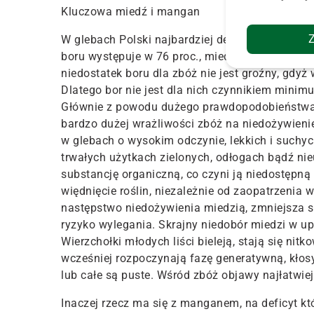
Kluczowa miedź i mangan
W glebach Polski najbardziej deficytowymi mikr
boru występuje w 76 proc., miedzi w 35 proc., 
niedostatek boru dla zbóż nie jest groźny, gdy
Dlatego bor nie jest dla nich czynnikiem minim
Głównie z powodu dużego prawdopodobieństwa wy
bardzo dużej wrażliwości zbóż na niedożywieni
w glebach o wysokim odczynie, lekkich i suchyc
trwałych użytkach zielonych, odłogach bądź nie
substancję organiczną, co czyni ją niedostępną
więdnięcie roślin, niezależnie od zaopatrzenia 
następstwo niedożywienia miedzią, zmniejsza s
ryzyko wylegania. Skrajny niedobór miedzi w u
Wierzchołki młodych liści bieleją, stają się nit
wcześniej rozpoczynają fazę generatywną, kłosy
lub całe są puste. Wśród zbóż objawy najłatwi
Inaczej rzecz ma się z manganem, na deficyt k