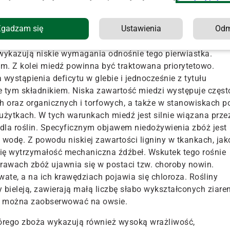
Zgadzam się
Ustawienia
Od
oskładnikami są: bor, miedź oraz molibden. Niska zawartoś
a molibdenu 20 proc. użytków rolnych. Umiarkowany
ż wykazują niskie wymagania odnośnie tego pierwiastka.
um. Z kolei miedź powinna być traktowana priorytetowo.
stąpienia deficytu w glebie i jednocześnie z tytułu
e tym składnikiem. Niska zawartość miedzi występuje częst
h oraz organicznych i torfowych, a także w stanowiskach p
użytkach. W tych warunkach miedź jest silnie wiązana prze
 dla roślin. Specyficznym objawem niedożywienia zbóż jest
w wodę. Z powodu niskiej zawartości ligniny w tkankach, jak
ię wytrzymałość mechaniczna źdźbeł. Wskutek tego rośnie
prawach zbóż ujawnia się w postaci tzw. choroby nowin.
kowate, a na ich krawędziach pojawia się chloroza. Rośliny
 bieleją, zawierają małą liczbę słabo wykształconych ziare
ej można zaobserwować na owsie.
tórego zboża wykazują również wysoką wrażliwość,