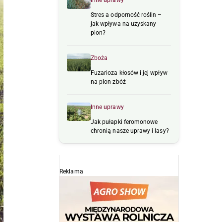
Inne uprawy
Stres a odporność roślin –
jak wpływa na uzyskany
plon?
Zboża
Fuzarioza kłosów i jej wpływ
na plon zbóż
Inne uprawy
Jak pułapki feromonowe
chronią nasze uprawy i lasy?
Reklama