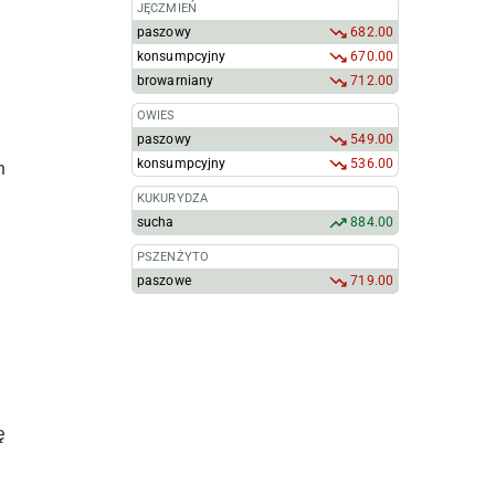
JĘCZMIEŃ
paszowy
682.00
konsumpcyjny
670.00
browarniany
712.00
OWIES
paszowy
549.00
konsumpcyjny
536.00
h
KUKURYDZA
sucha
884.00
PSZENŻYTO
paszowe
719.00
ę