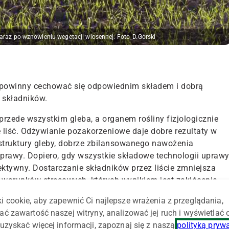
araz po wznowieniu wegetacji wiosennej. Foto_D.Górski
powinny cechować się odpowiednim składem i dobrą
 składników.
przede wszystkim gleba, a organem rośliny fizjologicznie
 liść. Odżywianie pozakorzeniowe daje dobre rezultaty w
truktury gleby, dobrze zbilansowanego nawożenia
rawy. Dopiero, gdy wszystkie składowe technologii upraw
ktywny. Dostarczanie składników przez liście zmniejsza
a warunków stresowych, których wynikiem jest zakłócenie
olistne należy traktować jako uzupełnienie nawożenia
i cookie, aby zapewnić Ci najlepsze wrażenia z przeglądania,
 pokarmowych roślin, tą drogą można skutecznie
ać zawartość naszej witryny, analizować jej ruch i wyświetlać
uzyskać więcej informacji, zapoznaj się z naszą
polityką pryw