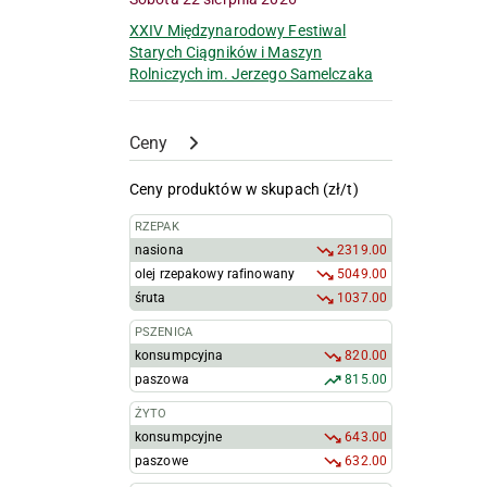
XXIV Międzynarodowy Festiwal
Starych Ciągników i Maszyn
d
Rolniczych im. Jerzego Samelczaka
Ceny
Ceny produktów w skupach (zł/t)
RZEPAK
nasiona
2319.00
olej rzepakowy rafinowany
5049.00
śruta
1037.00
PSZENICA
konsumpcyjna
820.00
paszowa
815.00
ŻYTO
konsumpcyjne
643.00
paszowe
632.00