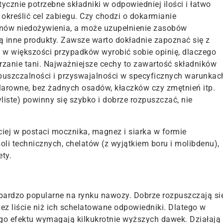
tycznie potrzebne składniki w odpowiedniej ilości i łatwo
 określić cel zabiegu. Czy chodzi o dokarmianie
anów niedożywienia, a może uzupełnienie zasobów
 inne produkty. Zawsze warto dokładnie zapoznać się z
 w większości przypadków wyrobić sobie opinię, dlaczego
jrzanie tani. Najważniejsze cechy to zawartość składników
zpuszczalności i przyswajalności w specyficznych warunkac
larowne, bez żadnych osadów, kłaczków czy zmętnień itp.
yliste) powinny się szybko i dobrze rozpuszczać, nie
iej w postaci mocznika, magnez i siarka w formie
oli technicznych, chelatów (z wyjątkiem boru i molibdenu),
ty.
o bardzo popularne na rynku nawozy. Dobrze rozpuszczają si
zez liście niż ich schelatowane odpowiedniki. Dlatego w
go efektu wymagają kilkukrotnie wyższych dawek. Działają