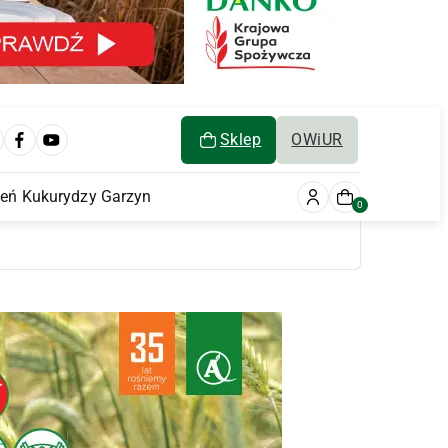
Sklep
OWiUR
ień Kukurydzy Garzyn
0