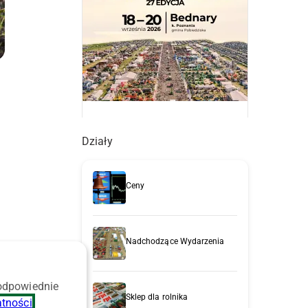
Działy
Ceny
y
Nadchodzące Wydarzenia
 odpowiednie
Sklep dla rolnika
atności
.