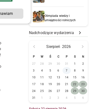
mawiam
ć
Olimpiada wiedzy i
umiejętności rolniczych
Nadchodzące wydarzenia
o
Sierpień
2026
o
z
P
W
Ś
C
P
S
N
27
28
29
30
31
1
2
o
3
4
5
6
7
8
9
10
11
12
13
14
15
16
17
18
19
20
21
22
23
n
24
25
26
27
28
29
30
31
1
2
3
4
5
6
Sobota 22 sierpnia 2026