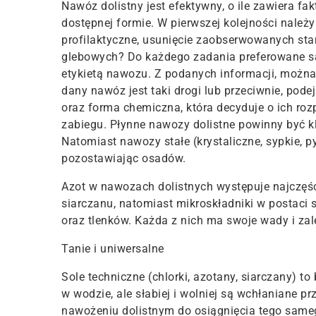
Nawóz dolistny jest efektywny, o ile zawiera fak
dostępnej formie. W pierwszej kolejności należy
profilaktyczne, usunięcie zaobserwowanych st
glebowych? Do każdego zadania preferowane są
etykietą nawozu. Z podanych informacji, można
dany nawóz jest taki drogi lub przeciwnie, pode
oraz forma chemiczna, która decyduje o ich ro
zabiegu. Płynne nawozy dolistne powinny być k
Natomiast nawozy stałe (krystaliczne, sypkie, p
pozostawiając osadów.
Azot w nawozach dolistnych występuje najczęśc
siarczanu, natomiast mikroskładniki w postaci s
oraz tlenków. Każda z nich ma swoje wady i zale
Tanie i uniwersalne
Sole techniczne (chlorki, azotany, siarczany) t
w wodzie, ale słabiej i wolniej są wchłaniane pr
nawożeniu dolistnym do osiągnięcia tego same