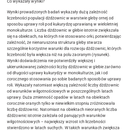
Co wykazały wyniki?
Wyniki prowadzonych badań wykazały dużą zależność
liczebności populacji dżdżownic w warstwie gleby ornej od
sposobu uprawy roli pod kukurydzę uprawianą w wieloletniej
monokulturze. Liczba dżdżownic w glebie istotnie zwiększała
się na obiektach, na których nie stosowano orki, potwierdzając
zależność, że nienaruszona struktura gleby stwarza
szczególnie korzystne warunki dla rozwoju dżdżownic, których
liczebność była większa niż na polu zaoranym (rysunek).
Wyniki doświadczenia nie potwierdziły większej i
ukierunkowanej zależności liczby dżdżownic w glebie zarówno
od długości uprawy kukurydzy w monokulturze, jak i od
corocznego stosowania po sobie badanych sposobów uprawy
roli. Wykazały natomiast większą zależność liczby dżdżownic
od warunków wilgotnościowych w poszczególnych latach
uprawy. Duża zmienność opadów w latach na obiektach
corocznie oranych tylko w niewielkim stopniu zróżnicowała
liczbę dżdżownic. Natomiast na obiektach nieoranych liczba
dżdżownic istotnie zależała od panujących warunków
wilgotnościowych – największy wzrost ich liczebności
stwierdzono w latach suchych. W takich warunkach zwiększa