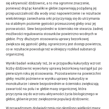
się aktywność dżdżownic, a to ma ogromne znaczenie,
ponieważ drążąc kanaliki w glebie zapewniają pożądaną jej
przepuszczalność dla wody oraz napowietrzenie i w rezultacie
wieloletniego zaniechania orki przyczyniają się do utrzymania
na stabilnym poziomie gęstości przesuszonej gleby oraz jej
porowatości. Siew bezpośredni w ściernisko nie stwarza żadnej
możliwości regulowania stosunków powietrzno-wodnych w
glebie. Przy dłuższym stosowaniu uprawy bezorkowej
zwiększa się gęstość gleby, ograniczony jest dostęp powietrza,
co w rezultacie powoduje też wolniejszy rozkład substancji
organicznej.
Wyniki badań wskazały też, że w przypadku kukurydzy wzrost
liczby dżdżownic wywołany uprawą bezorkową nastąpił już po
pierwszym roku jej stosowania. Pozostawione na powierzchni
gleby resztki pożniwne w wyniku uprawy kukurydzy w
monokulturze i siewie bezpośrednim w ściernisko zwiększają
zawartość na polu i w glebie masy organicznej, która
przyczynia się do wzrostu aktywności życia biologicznego w
glebie, głównie przez zwiększenie populacji dżdżownic.
W prowadzonym doświadczeniu nie określono wielkości masy