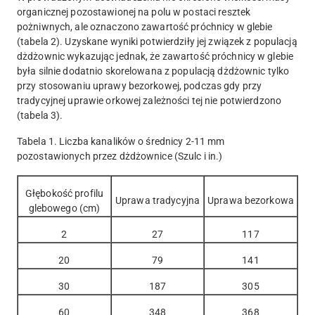
organicznej pozostawionej na polu w postaci resztek
pożniwnych, ale oznaczono zawartość próchnicy w glebie
(tabela 2). Uzyskane wyniki potwierdziły jej związek z populacją
dżdżownic wykazując jednak, że zawartość próchnicy w glebie
była silnie dodatnio skorelowana z populacją dżdżownic tylko
przy stosowaniu uprawy bezorkowej, podczas gdy przy
tradycyjnej uprawie orkowej zależności tej nie potwierdzono
(tabela 3).
Tabela 1. Liczba kanalików o średnicy 2-11 mm
pozostawionych przez dżdżownice (Szulc i in.)
Głębokość profilu
Uprawa tradycyjna
Uprawa bezorkowa
glebowego (cm)
2
27
117
20
79
141
30
187
305
60
348
368