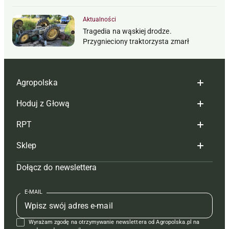
Aktualności
Tragedia na wąskiej drodze.
Przygnieciony traktorzysta zmarł
Agropolska
Hoduj z Głową
Redakcja
RPT
Reklama
Hoduj z głową bydło
Sklep
Tagi
Hoduj z głową świnie
Redakcja
Dołącz do newslettera
Mapa serwisu
Prenumerata
Prenumerata
Czasopisma i prenumerata
Kontakt
Redakcja
Reklama
Książki
E-MAIL
Regulamin
Kontakt
Kontakt
Regulamin
Wyrażam zgodę na otrzymywanie newslettera od Agropolska.pl na