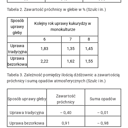
Tabela 2. Zawartość próchnicy w glebie w % (Szulc i in.)
Sposób
Kolejny rok uprawy kukurydzy w
uprawy
monokulturze
gleby
6
7
8
Uprawa
1,83
1,35
1,45
tradycyjna
Uprawa
2,22
1,62
1,55
bezorkowa
Tabela 3. Zależność pomiędzy ilością dżdżownic a zawartością
próchnicy i sumą opadów atmosferycznych (Szulc i in.)
Zawartość
Sposób uprawy gleby
Suma opadów
próchnicy
Uprawa tradycyjna
– 0,40
– 0,01
Uprawa bezorkowa
0,91
– 0,98