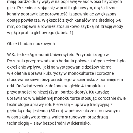
mają bardzo duży wpływ na poprawę właściwości fizycznych
gleb. Przemieszczając się w profilu glebowym, drążą liczne
kanały poprawiając porowatość i zapewniając zwiększony
dostęp powietrza. Większość z tych kanałów ma średnicę 5-8
mm, co zapewnia również stosunkowo szybką infiltrację wody
w głąb profilu glebowego (tabela 1).
Obiekt badań naukowych
W Katedrze Agronomii Uniwersytetu Przyrodniczego w
Poznaniu przeprowadzono badania polowe, których celem było
określenie wpływu, jaki na występowanie dżdżownic ma
wieloletnia uprawa kukurydzy w monokulturze i coroczne
stosowanie siewu bezpośredniego w ściernisko z pominięciem
orki. Doświadczenie założono na glebie 4 kompleksu
przydatności rolniczej (żytni bardzo dobry). Kukurydzę
uprawiano w wieloletniej monokulturze stosując corocznie dwie
technologie uprawy roli. Pierwszą – uprawę tradycyjną z
głęboką orką jesienną (30 cm) w połączeniu ze stosowanym
wiosną kultywatorem z wałem strunowym oraz drugą
technologię – siew bezpośredni w ściernisko.