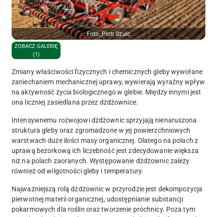
Foto_Piotr Szulc
ZOBACZ GALERIĘ
(1)
Zmiany właściwości fizycznych i chemicznych gleby wywołane
zaniechaniem mechanicznej uprawy, wywierają wyraźny wpływ
na aktywność życia biologicznego w glebie. Między innymi jest
ona liczniej zasiedlana przez dżdżownice.
Intensywnemu rozwojowi dżdżownic sprzyjają nienaruszona
struktura gleby oraz zgromadzone w jej powierzchniowych
warstwach duże ilości masy organicznej. Dlatego na polach z
uprawą bezorkową ich liczebność jest zdecydowanie większa
niż na polach zaoranych. Występowanie dżdżownic zależy
również od wilgotności gleby i temperatury.
Najważniejszą rolą dżdżownic w przyrodzie jest dekompozycja
pierwotnej materii organicznej, udostępnianie substancji
pokarmowych dla roślin oraz tworzenie próchnicy. Poza tym