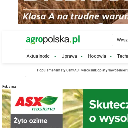
Main Logo
Aktualności
Uprawa
Hodowla
Techn
Aktualności Submenu
Uprawa Submenu
Hodowl
Popularne tematy:
Ceny
ASF
Mercosur
Dopłaty
Nawożenie
P
Reklama