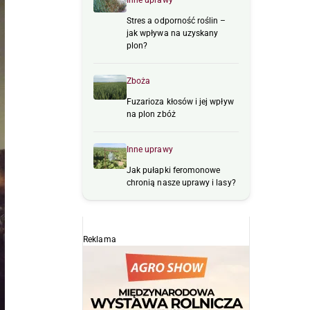
Inne uprawy
Stres a odporność roślin –
jak wpływa na uzyskany
plon?
Zboża
Fuzarioza kłosów i jej wpływ
na plon zbóż
Inne uprawy
Jak pułapki feromonowe
chronią nasze uprawy i lasy?
Reklama