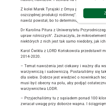
Z kolei Marek Tyrajski z Omya przedstawił pre
oszczędnej produkcji roślinnej". W swoim wystą
nawóz powstał, bo to determinuje jak zachowa s
Dr Karolina Pitura z Uniwersytetu Przyrodnicze
upraw rolniczych". Zaznaczyła, że mikroelemen
niektórych z nich jest tak samo niedobry, jak ich
Karol Ćwikła z LORD Końskowola przedstawił 
2014-2020.
– Temat nawożenia jest ciekawy i ważny dla wsz
warzywniczą i sadowniczą. Postaraliśmy się ta
dla siebie. Dobrze jest wiedzieć o nowinkach te
musi być obecny na polu, aby podjąć ostateczną 
warzywnictwa LODR.
– Przyjechaliśmy tu z sąsiadem ponad 100 kilo
zwracał uwagę przy doborze wapna. I ściągnięmy