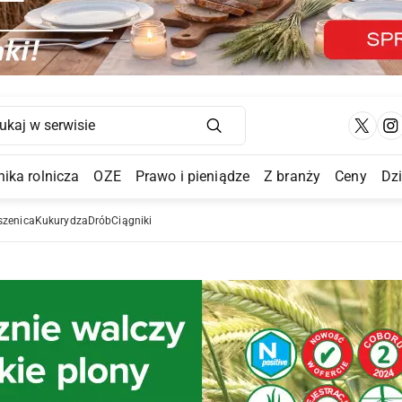
Main Navigation
ika rolnicza
OZE
Prawo i pieniądze
Z branży
Ceny
Dz
a Submenu
szenica
Kukurydza
Drób
Ciągniki