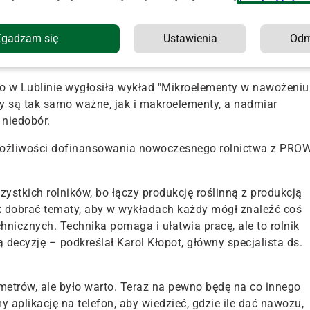
zentację "Właściwe wapnowanie podstawą zdrowej i
Zgadzam się
Ustawienia
Od
pieniu podkreślił, jak ważna jest odmiana wapna, to z czeg
ię on w glebie.
go w Lublinie wygłosiła wykład "Mikroelementy w nawożeniu
ty są tak samo ważne, jak i makroelementy, a nadmiar
 niedobór.
możliwości dofinansowania nowoczesnego rolnictwa z PRO
ystkich rolników, bo łączy produkcję roślinną z produkcją
k dobrać tematy, aby w wykładach każdy mógł znaleźć coś
chnicznych. Technika pomaga i ułatwia pracę, ale to rolnik
decyzję – podkreślał Karol Kłopot, główny specjalista ds.
metrów, ale było warto. Teraz na pewno będę na co innego
 aplikację na telefon, aby wiedzieć, gdzie ile dać nawozu,