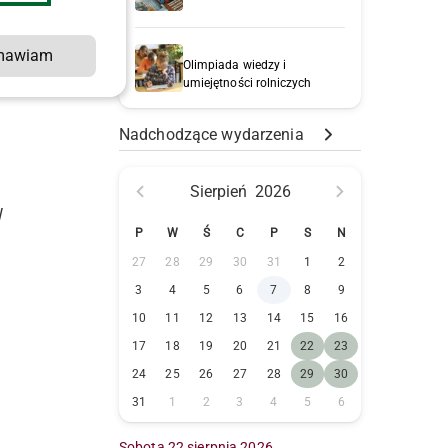
mawiam
o
Olimpiada wiedzy i
umiejętności rolniczych
Nadchodzące wydarzenia
Sierpień
2026
W
P
W
Ś
C
P
S
N
27
28
29
30
31
1
2
3
4
5
6
7
8
9
10
11
12
13
14
15
16
17
18
19
20
21
22
23
24
25
26
27
28
29
30
31
1
2
3
4
5
6
Sobota 22 sierpnia 2026