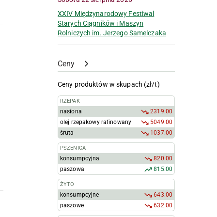
XXIV Międzynarodowy Festiwal
Starych Ciągników i Maszyn
Rolniczych im. Jerzego Samelczaka
Ceny
Ceny produktów w skupach (zł/t)
RZEPAK
nasiona
2319.00
olej rzepakowy rafinowany
5049.00
śruta
1037.00
PSZENICA
konsumpcyjna
820.00
paszowa
815.00
ŻYTO
konsumpcyjne
643.00
paszowe
632.00