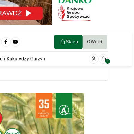
Sklep
OWiUR
ień Kukurydzy Garzyn
0