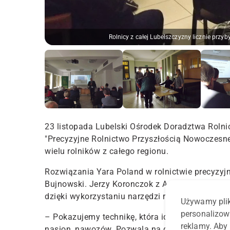
Rolnicy z całej Lubelszczyzny licznie prz
23 listopada Lubelski Ośrodek Doradztwa Roln
"Precyzyjne Rolnictwo Przyszłością Nowoczesn
wielu rolników z całego regionu.
Rozwiązania Yara Poland w rolnictwie precyzyj
Bujnowski. Jerzy Koronczok z Agrocom Polska 
dzięki wykorzystaniu narzędzi rolnictwa precyz
Używamy plik
personalizow
– Pokazujemy technikę, która idzie w kierunku 
reklamy. Aby 
nasion, nawozów. Pozwala na dopasowanie właś