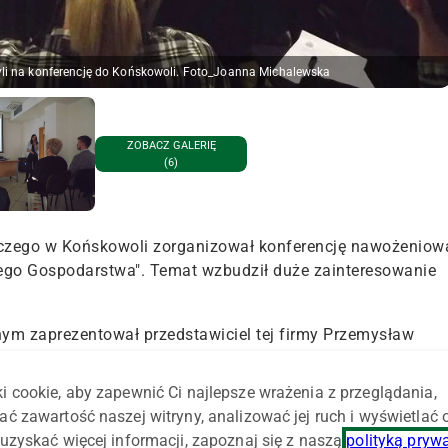
ybyli na konferencję do Końskowoli. Foto_Joanna Michalewska
ZOBACZ GALERIĘ
(6)
iczego w Końskowoli zorganizował konferencję nawożeniow
ego Gospodarstwa". Temat wzbudził duże zainteresowanie
nym zaprezentował przedstawiciel tej firmy Przemysław
wskazał potencjalne oszczędności, jakie można uzyskać
yjnego.
i cookie, aby zapewnić Ci najlepsze wrażenia z przeglądania,
ać zawartość naszej witryny, analizować jej ruch i wyświetlać
wykorzystania siewu precyzyjnego, lepszego wykorzystania
uzyskać więcej informacji, zapoznaj się z naszą
polityką pryw
ciwej dawki do sytuacji na polu – zaznaczył Koronczok.