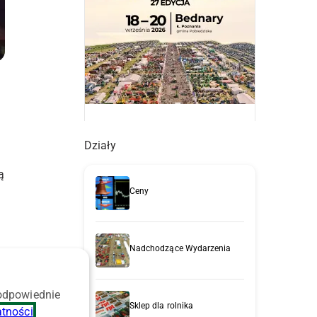
Działy
ą
Ceny
Nadchodzące Wydarzenia
 odpowiednie
Sklep dla rolnika
atności
.