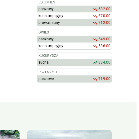
JĘCZMIEŃ
paszowy
682.00
konsumpcyjny
670.00
browarniany
712.00
OWIES
paszowy
549.00
konsumpcyjny
536.00
KUKURYDZA
sucha
884.00
PSZENŻYTO
paszowe
719.00