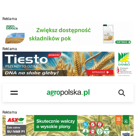
Reklama
Reklama
R
Wyszu
Main Logo
Menu
Reklama