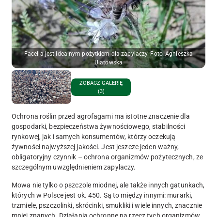
Facelia jest idealnym pożytkiem dla zapylaczy. Foto_Agnieszka
Ulatowska
ZOBACZ GALERIĘ
(3)
Ochrona roślin przed agrofagami ma istotne znaczenie dla
gospodarki, bezpieczeństwa żywnościowego, stabilności
rynkowej, jak i samych konsumentów, którzy oczekują
żywności najwyższej jakości. Jest jeszcze jeden ważny,
obligatoryjny czynnik – ochrona organizmów pożytecznych, ze
szczególnym uwzględnieniem zapylaczy.
Mowa nie tylko o pszczole miodnej, ale także innych gatunkach,
których w Polsce jest ok. 450. Są to między innymi: murarki,
trzmiele, pszczolinki, skrócinki, smukliki i wiele innych, znacznie
mniej znanych. Działania ochronne na rzecz tych organizmów