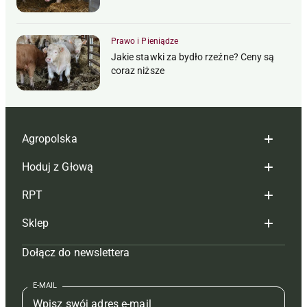
Prawo i Pieniądze
Jakie stawki za bydło rzeźne? Ceny są
coraz niższe
Agropolska
Hoduj z Głową
Redakcja
RPT
Reklama
Hoduj z głową bydło
Sklep
Tagi
Hoduj z głową świnie
Redakcja
Dołącz do newslettera
Mapa serwisu
Prenumerata
Prenumerata
Czasopisma i prenumerata
Kontakt
Redakcja
Reklama
Książki
E-MAIL