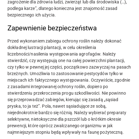
zagrożenie dla zdrowia ludzi, zwierząt lub dla środowiska (…),
podlega karze”, dlatego konieczna jest znajomość zasad
bezpiecznego ich użycia.
Zapewnienie bezpieczeństwa
Przed wykonaniem zabiegu ochrony roślin należy dokonać
dokładnej lustracji plantacji, w celu określenia
liczebności/nasilenia występowania agrofagów. Należy
stwierdzić, czy występują one na całej powierzchni plantacji,
czy tylko w pewnej jej części, początkowo zazwyczaj na pasach
brzeżnych. Umożliwia to zastosowanie pestycydów tylko w
miejscach ich faktycznego występowania. Oczywiście, zgodnie
z zasadami integrowanej ochrony roślin, dopiero po
stwierdzeniu przekroczenia progu szkodliwości. Nie powinno
się przeprowadzać zabiegów, kierując się zasadą „sąsiad
pryska, to ja też”. Pola, nawet sąsiadujące ze sobą,
niejednokrotnie bardzo się różnią. Należy wybierać preparaty
selektywne, nietoksyczne dla pszczół lub o krótkim okresie
prewencji, które oprócz zwalczanego organizmu w jak
najmniejszym stopniu będą wpływały na faunę pożyteczną.