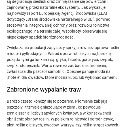
są degradacja siedlisk oraz zmniejszanie się powierzchni
zajmowanej przez naturalne ekosystemy. Jak wykazuje
najnowszy raport Europejskiej Agencji Środowiska (EEA)
dotyczący „Stanu środowiska naturalnego w UE”, pomimo
stosowania integrowanej ochrony oraz rozwoju rolnictwa
ekologicznego, na terenie całej Wspólnoty, obserwuje się
niepokojący spadek bioróżnorodności.
Zwiększaniu populacji zapylaczy sprzyja również uprawa roślin
miodo- i pyłkodajnych. Wśród upraw rolniczych najbardziej
pożądanymi gatunkami są: gryka, facelia, gorczyca, rzepak,
rzepik i słonecznik. Warto również zadbać o schronienia,
zwłaszcza dla pszczół samotnic. Obecnie panuje moda na
„hotele” dla owadów, które można kupić lub wykonać samemu.
Zabronione wypalanie traw
Bardzo często kończy się to pożarem. Płomienie zabijają
pszczoły i trzmiele gniazdujące w ziemi, co powoduje
zmniejszenie liczby zapylonych kwiatów, a w konsekwencji
obniżenie plonów roślin. W polskim rolnictwie i ogrodnictwie,
plon roślin oleistych, owoców, warzyw czy roślin strączkowych