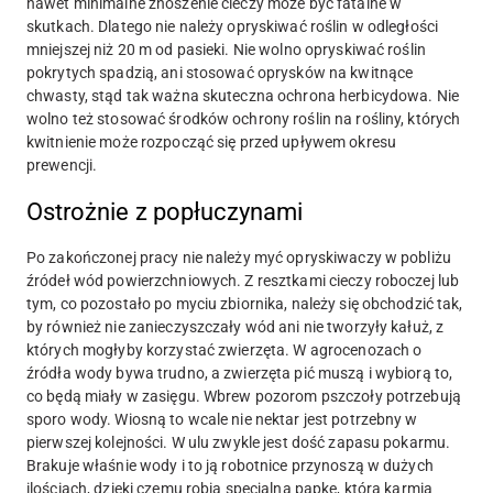
nawet minimalne znoszenie cieczy może być fatalne w
skutkach. Dlatego nie należy opryskiwać roślin w odległości
mniejszej niż 20 m od pasieki. Nie wolno opryskiwać roślin
pokrytych spadzią, ani stosować oprysków na kwitnące
chwasty, stąd tak ważna skuteczna ochrona herbicydowa. Nie
wolno też stosować środków ochrony roślin na rośliny, których
kwitnienie może rozpocząć się przed upływem okresu
prewencji.
Ostrożnie z popłuczynami
Po zakończonej pracy nie należy myć opryskiwaczy w pobliżu
źródeł wód powierzchniowych. Z resztkami cieczy roboczej lub
tym, co pozostało po myciu zbiornika, należy się obchodzić tak,
by również nie zanieczyszczały wód ani nie tworzyły kałuż, z
których mogłyby korzystać zwierzęta. W agrocenozach o
źródła wody bywa trudno, a zwierzęta pić muszą i wybiorą to,
co będą miały w zasięgu. Wbrew pozorom pszczoły potrzebują
sporo wody. Wiosną to wcale nie nektar jest potrzebny w
pierwszej kolejności. W ulu zwykle jest dość zapasu pokarmu.
Brakuje właśnie wody i to ją robotnice przynoszą w dużych
ilościach, dzięki czemu robią specjalną papkę, którą karmią