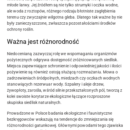
młode larwy. Jej źródłem są nie tylko strumyki i oczka wodne,
ale woda z roztopów, różnego rodzaju błotniste zagłębienia
terenu czy zwyczajnie wilgotna gleba. Dlatego tak ważne by nie
były zanieczyszczone, zwłaszcza pozostałościami środków
ochrony roślin.
Ważna jest różnorodność
Niedocenianą zazwyczaj rolę we wspomaganiu organizmów
pożytecznych odgrywa dostępność zróżnicowanych siedlisk.
Miejsca zapewniające schronienie i odpowiedniej jakości i ilości
pożywienie są również ostoją służącą rozmnażaniu. Mowa o
zadrzewieniach śródpolnych, miedzach czy oczkach wodnych
stanowiących rezerwuar wody. Szpalery i aleje drzew,
żywopłoty, zarośla, wśród silnie przekształconych pól, tworzą z
kolei swoiste korytarze ekologiczne łączące rozproszone
skupiska siedlisk naturalnych.
Prowadzone w Polsce badania ekologiczne i faunistyczne
bezkręgowców wskazują na tendencje do zmniejszania się
różnorodności gatunkowej. Głównymi powodami tego zjawiska