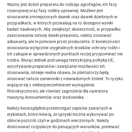
Ważny jest dobór preparatu do rodzaju agrofagów, ich fazy
rozwojowej oraz fazy rośliny uprawnej. Możliwe jest
stosowanie zmniejszonych dawek oraz dawek dzielonych w
przypadkach, w których pozwalają na to dostępne wyniki
badań naukowych. Aby zwiększyć skuteczność, w przypadku
zastosowania niższej dawki preparatu, należy stosować
adiuwanty, ale te polecane przez producenta. O konieczności
stosowania wyłącznie oryginalnych środków ochrony roślin i
ich zakupie w sprawdzonych punktach raczej przypominać nie
trzeba. Biorąc jednak pod uwagę restrykcyjną politykę UE,
wycofywanie preparatów i zawężanie możliwości ich
stosowania, istnieje realna obawa, że plantatorzy będą
stosować tańsze zamienniki z niewiadomych źródeł. To ryzyko
wiążące się z niebezpieczeństwem wystąpienia
fitotoksyczności, ale również zagrożenie dla operatora
maszyny, konsumentów oraz środowiska.
Należy bezwzględnie przestrzegać zapisów zawartych w
etykietach, które mówią, że opryski można wykonywać po
oblocie pszczół, czyli w godzinach wieczornych. Należy
dostosować rozpylacze do panujących warunków, ponieważ