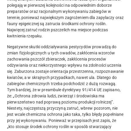
polegają w pierwszej kolejności na odpowiednim doborze
preparatów oraz racjonalnym wykonywaniu zabiegów w
terenie, ponieważ największym zagrożeniem dla zapylaczy oraz
fauny epigeicznej są zatrucia środkami ochrony roślin.
Najwięcej zatruć rodzin pszczelich ma miejsce podczas
kwitnienia rzepaku.
Negatywne skutki oddziaływania pestycydów prowadzą do
zmian fizjologicznych u tych owadów, zakłócenia wzorców
zachowania pszczół zbieraczek, zakłócenia procesów
odżywiania oraz niekorzystnego wpływu na zdolności uczenia
się. Zaburzona zostaje orientacja przestrzenna, rozpoznawanie
kwiatów, a w skrajnych przypadkach, nawet ula. Dlatego do
zabiegów chemicznych trzeba podchodzić z dużą rozwagą.
Tym bardziej, że w preambule dyrektywy 91/414 UE zapisano,
że: „Ochrona zdrowia ludzi, zwierząt i środowiska ma
pierwszeństwo nad poprawą poziomu produkcji rolniczej”.
Niestety, najczęstszą przyczyną zatruć, wbrew pozorom, nie
jest wcale chemiczna ochrona jako taka, tylko błędy popełniane
przy jej wykonywaniu. Ponieważ w przepisach jest zapis, że
„kto stosuje środek ochrony roślin w sposób stwarzający