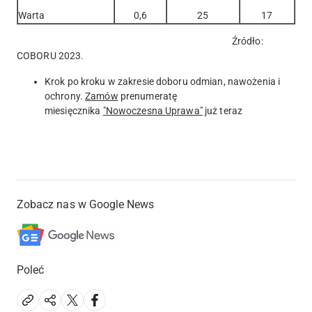
Warta
0,6
25
17
Źródło:
COBORU 2023.
Krok po kroku w zakresie doboru odmian, nawożenia i
ochrony.
Zamów
prenumeratę
miesięcznika
"Nowoczesna Uprawa"
już teraz
Zobacz nas w Google News
Poleć