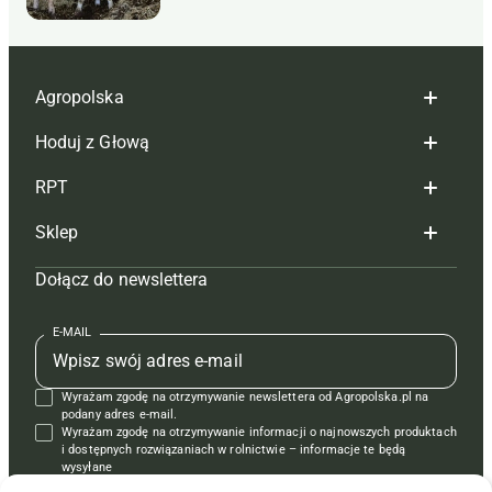
Agropolska
Hoduj z Głową
Redakcja
RPT
Reklama
Hoduj z głową bydło
Sklep
Tagi
Hoduj z głową świnie
Redakcja
Dołącz do newslettera
Mapa serwisu
Prenumerata
Prenumerata
Czasopisma i prenumerata
Kontakt
Redakcja
Reklama
Książki
E-MAIL
Regulamin
Kontakt
Kontakt
Regulamin
Wyrażam zgodę na otrzymywanie newslettera od Agropolska.pl na
Polityka prywatności
Reklama
Krzyżówki
podany adres e-mail.
Wyrażam zgodę na otrzymywanie informacji o najnowszych produktach
i dostępnych rozwiązaniach w rolnictwie – informacje te będą
wysyłane
od APRA sp. z o.o. w imieniu partnerów.