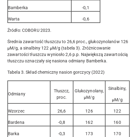
Bamberka
-0,1
Warta
-0,6
Źródło: COBORU 2023.
Średnia zawartość tłuszczu to 26,6 proc., glukozynolanów 126
µM/g, a sinalbiny 122 µM/g (tabela 3). Zróżnicowanie
zawartości tłuszczu wyniosło 2,6 p.p. Największą zawartością
tłuszczu oznaczały się nasiona odmiany Bamberka.
Tabela 3. Skład chemiczny nasion gorczycy (2022)
Sinalbiny,
Tłuszcz,
Glukozynolany,
Odmiany
proc.
µM/g
µM/g
Wzorzec
26,6
126
122
Bardena
-0,8
162
160
Barka
-0,3
173
170