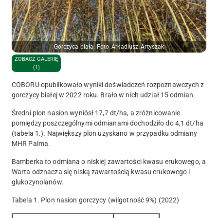
Gorczyca biała. Foto_Arkadiusz_Artyszak
ZOBACZ GALERIĘ
(1)
COBORU opublikowało wyniki doświadczeń rozpoznawczych z
gorczycy białej w 2022 roku. Brało w nich udział 15 odmian.
Średni plon nasion wyniósł 17,7 dt/ha, a zróżnicowanie
pomiędzy poszczególnymi odmianami dochodziło do 4,1 dt/ha
(tabela 1.). Największy plon uzyskano w przypadku odmiany
MHR Palma.
Bamberka to odmiana o niskiej zawartości kwasu erukowego, a
Warta odznacza się niską zawartością kwasu erukowego i
glukozynolanów.
Tabela 1. Plon nasion gorczycy (wilgotność 9%) (2022)