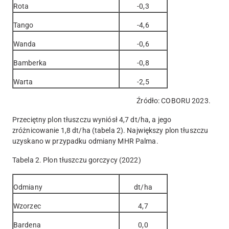
Rota
-0,3
Tango
-4,6
Wanda
-0,6
Bamberka
-0,8
Warta
-2,5
Źródło: COBORU 2023.
Przeciętny plon tłuszczu wyniósł 4,7 dt/ha, a jego
zróżnicowanie 1,8 dt/ha (tabela 2). Największy plon tłuszczu
uzyskano w przypadku odmiany MHR Palma.
Tabela 2. Plon tłuszczu gorczycy (2022)
Odmiany
dt/ha
Wzorzec
4,7
Bardena
0,0