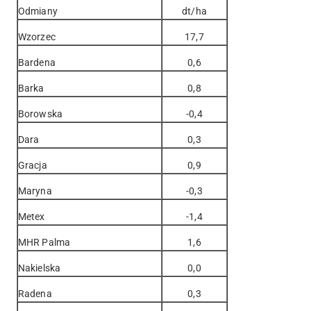
Odmiany
dt/ha
Wzorzec
17,7
Bardena
0,6
Barka
0,8
Borowska
-0,4
Dara
0,3
Gracja
0,9
Maryna
-0,3
Metex
-1,4
MHR Palma
1,6
Nakielska
0,0
Radena
0,3