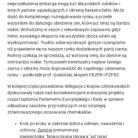
nieprzedłużenia embarga mogą być dla polskich rolników i
innych państw sąsiadujących z Ukrainą katastrofalne. Może
dojść do kompletnego rozregulowania rynku, a przede
wszystkim do dalszego obniżenia cen, które już teraz są bardzo
niskie. Wchodzimy w sezon z rekordowymi zapasami, gdyż
mimo wysokiego eksportu nie wszystkie zboża udało się
wyeksportować. Trudno sobie wyobrazić gorsze rozwiązanie
niż pojawienie się na naszym rynku dodatkowych partii ziarna.
Rolnicy czekają ze sprzedażą, aż wzrosną ceny, bo obecnie są
one bardzo niskie. Tymczasem ewentualny napływ taniego
ziarna z Ukrainy może doprowadzić do zupełnego załamania
rynku – podkreślił prof. Grabiński, ekspert FBZPR i PZPRZ.
W kolejnej części posiedzenia delegacje z krajów członkowskich
dyskutowały także nad konsekwencjami wdrażania projektu
rozporządzenia Parlamentu Europejskiego i Rady w sprawie
odbudowy zasobów przyrodniczych oraz strategią
zrównoważonego stosowania chemikaliów.
Krok po kroku w zakresie doboru odmian, nawożenia i
ochrony.
Zamów
prenumeratę
miesięcznika
"Nowoczesna Uprawa"
już teraz