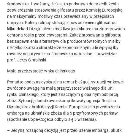
środowiska. Uważamy, że jest to podstawa do przedłużenia
zatwierdzenia stosowania glifosatu przez Komisję Europejską
na maksymalny możliwy czas przewidziany w przepisach
unijnych. Polscy rolnicy stosują z powodzeniem glifosat od
kilku dekad i dzięki niemu możliwa jest skuteczna zintegrowana
ochrona roślin przed chwastami. Zakaz stosowania glifosatu
bez zapewnienia alternatyw dla producentów rolnych miałby
nie tylko skutki o charakterze ekonomicznym, ale wpłynąłby
również negatywnie na środowisko naturalne – powiedział
prof. Jerzy Grabiński.
Mała przejrzystość rynku chińskiego
Ponadto podczas dyskusji na temat bieżącej sytuacji rynkowej
zwrócono uwagę na małą przejrzystość ważnego dla Unii
rynku chińskiego, który jest znaczącym globalnym odbiorcą
zbóż. Sytuację dodatkowo skomplikowały agresja Rosji na
Ukrainę oraz brak decyzji Komisji Europejskiej o przedłużeniu
embarga na ukraińskie zboża dla 5 przyfrontowych państw
(spotkanie Copa-Cogeca odbyło się 5 września).
– Jedyną rozsądną decyzją jest przedłużenie embarga. Skutki