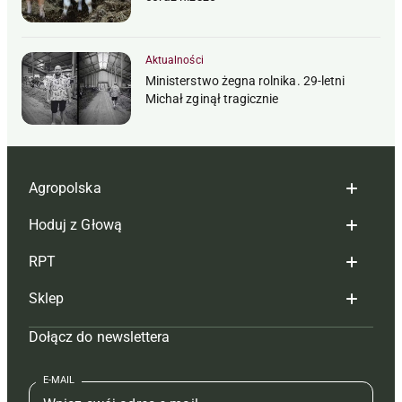
Aktualności
Ministerstwo żegna rolnika. 29-letni
Michał zginął tragicznie
Agropolska
Hoduj z Głową
Redakcja
RPT
Reklama
Hoduj z głową bydło
Sklep
Tagi
Hoduj z głową świnie
Redakcja
Dołącz do newslettera
Mapa serwisu
Prenumerata
Prenumerata
Czasopisma i prenumerata
Kontakt
Redakcja
Reklama
Książki
E-MAIL