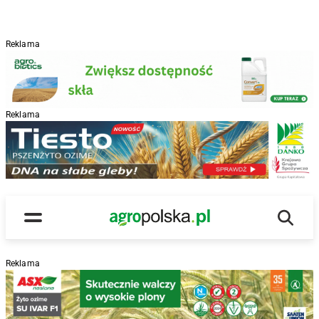
Reklama
Reklama
R
Wyszu
Main Logo
Menu
Reklama