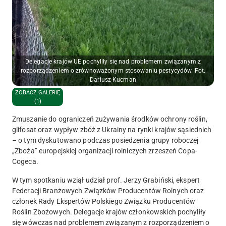
Delegacje krajów UE pochyliły się nad problemem związanym z
rozporządzeniem o zrównoważonym stosowaniu pestycydów. Fot.
Dariusz Kucman
ZOBACZ GALERIĘ
(1)
Zmuszanie do ograniczeń zużywania środków ochrony roślin,
glifosat oraz wypływ zbóż z Ukrainy na rynki krajów sąsiednich
– o tym dyskutowano podczas posiedzenia grupy roboczej
„Zboża” europejskiej organizacji rolniczych zrzeszeń Copa-
Cogeca.
W tym spotkaniu wziął udział prof. Jerzy Grabiński, ekspert
Federacji Branżowych Związków Producentów Rolnych oraz
członek Rady Ekspertów Polskiego Związku Producentów
Roślin Zbożowych. Delegacje krajów członkowskich pochyliły
się wówczas nad problemem związanym z rozporządzeniem o