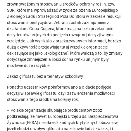
zrównoważonym stosowaniu środków ochrony roślin, tzw.
SUR, które ma wprowadzać w życie założenia Europejskiego
Zielonego Ładu i Strategii od Pola Do Stołu w zakresie redukcji
stosowania pestycydów. Zebrani zostali zaznajomieni z
działaniami Copa-Cogeca, które mają na celu przekonanie
decydentów unijnych do podjęcia rozsądnej decyzji w tym
względzie. Jak wynikało z przekazywanych informacji, bardzo
dużą aktywność przejawiają tutaj wszelkie organizacje
deklarujące się jako „ekologiczne”, które walczą o to, by zmiany
dotyczące zmniejszenia ilości śor na rynku unijnym były
możliwie duże i szybkie.
Zakaz glifosatu bez alternatyw szkodliwy
Ponadto uczestników poinformowano a o dacie podjęcia
decyzji w sprawie glifosatu, czyli zatwierdzenia możliwości
stosowania tego środka na kolejny rok.
– Polskie organizacje skupiające producentów zbóż
podkreślają, że nawet Europejski Urzędu ds. Bezpieczeństwa
Żywności (EFSA) nie określił żadnych krytycznych obszarów,
jeżeli chodzi o wpływ glifosatu na zdrowie ludzi, zwierząt i