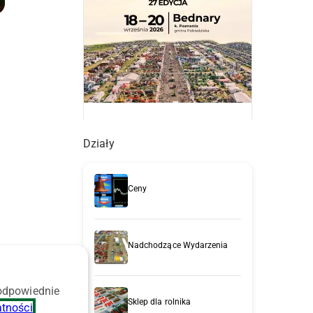
Działy
Ceny
Nadchodzące Wydarzenia
e
 odpowiednie
Sklep dla rolnika
atności
.