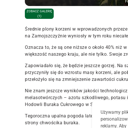
F
ZOBACZ GALERIĘ
(1)
Średnie plony korzeni w wprowadzonych przez
na Zamojszczyźnie wyniosły w tym roku niecałe 
Oznacza to, że są one niższe o około 40% niż w
większość naszego kraju, ale nie tylko. Swoje zr
Zapowiadało się, że będzie jeszcze gorzej. Na s
przyczyniły się do wzrostu masy korzeni, ale po
przełożyło się na zmniejszenie zawartości cukr
Nie znam jeszcze wyników jakości technologiczn
melasotwórczych – azotu szkodliwego, potasu i 
Hodowli Buraka Cukrowego w Straszkowie.
Używamy plik
Tegoroczna upalna pogoda latem miała jeden ko
personalizow
strony chwościka buraka.
reklamy. Aby 