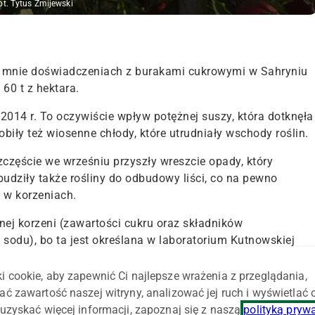
ot. Tytus Żmijewski
e mnie doświadczeniach z burakami cukrowymi w Sahryniu
60 t z hektara.
 2014 r. To oczywiście wpływ potężnej suszy, która dotknęła
obiły też wiosenne chłody, które utrudniały wschody roślin.
zczęście we wrześniu przyszły wreszcie opady, który
budziły także rośliny do odbudowy liści, co na pewno
u w korzeniach.
ej korzeni (zawartości cukru oraz składników
sodu), bo ta jest określana w laboratorium Kutnowskiej
i cookie, aby zapewnić Ci najlepsze wrażenia z przeglądania,
rzystny wpływ na wegetację buraków. Ograniczyła presję z
ać zawartość naszej witryny, analizować jej ruch i wyświetlać
uzyskać więcej informacji, zapoznaj się z naszą
polityką pryw