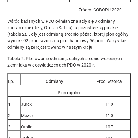
Źródło: COBORU 2020.
Wśród badanych w PDO odmian znalazły się 3 odmiany
zagraniczne (Jelly, Otolia i Satina), a pozostałe są polskie
(tabela 2). Jelly jest odmianą średnio późną, której plon ogólny
wyniósł 92 proc. wzorca, a plon handlowy 96 proc. Wszystkie
odmiany są zarejestrowane w naszym kraju.
Tabela 2. Plonowanie odmian jadalnych średnio wczesnych
ziemniaka w doświadczeniach PDO w 2020 r.
Lp.
Odmiany
Proc. wzorca
Plon ogólny
1
Jurek
110
2
Mazur
110
3
Otolia
107