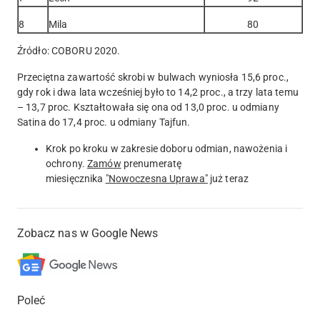
8
Mila
80
Źródło: COBORU 2020.
Przeciętna zawartość skrobi w bulwach wyniosła 15,6 proc.,
gdy rok i dwa lata wcześniej było to 14,2 proc., a trzy lata temu
– 13,7 proc. Kształtowała się ona od 13,0 proc. u odmiany
Satina do 17,4 proc. u odmiany Tajfun.
Krok po kroku w zakresie doboru odmian, nawożenia i
ochrony.
Zamów
prenumeratę
miesięcznika
"Nowoczesna Uprawa"
już teraz
Zobacz nas w Google News
Poleć