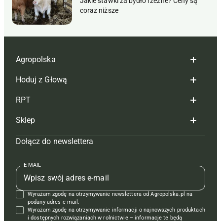
Jakie stawki za bydło rzeźne? Ceny są
coraz niższe
Agropolska
Hoduj z Głową
Redakcja
RPT
Reklama
Hoduj z głową bydło
Sklep
Tagi
Hoduj z głową świnie
Redakcja
Dołącz do newslettera
Mapa serwisu
Prenumerata
Prenumerata
Czasopisma i prenumerata
Kontakt
Redakcja
Reklama
Książki
E-MAIL
Regulamin
Kontakt
Kontakt
Regulamin
Wyrażam zgodę na otrzymywanie newslettera od Agropolska.pl na
Polityka prywatności
Reklama
Krzyżówki
podany adres e-mail.
Wyrażam zgodę na otrzymywanie informacji o najnowszych produktach
i dostępnych rozwiązaniach w rolnictwie – informacje te będą