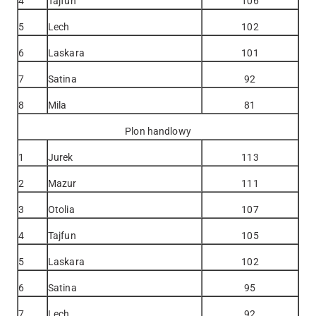
4
Tajfun
106
5
Lech
102
6
Laskara
101
7
Satina
92
8
Mila
81
Plon handlowy
1
Jurek
113
2
Mazur
111
3
Otolia
107
4
Tajfun
105
5
Laskara
102
6
Satina
95
7
Lech
92