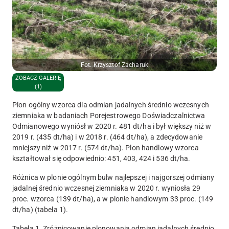
Fot. Krzysztof Zacharuk
ZOBACZ GALERIĘ
(1)
Plon ogólny wzorca dla odmian jadalnych średnio wczesnych
ziemniaka w badaniach Porejestrowego Doświadczalnictwa
Odmianowego wyniósł w 2020 r. 481 dt/ha i był większy niż w
2019 r. (435 dt/ha) i w 2018 r. (464 dt/ha), a zdecydowanie
mniejszy niż w 2017 r. (574 dt/ha).
Plon handlowy wzorca
kształtował się odpowiednio: 451, 403, 424 i 536 dt/ha.
Różnica w plonie ogólnym bulw najlepszej i najgorszej odmiany
jadalnej średnio wczesnej ziemniaka w 2020 r. wyniosła 29
proc. wzorca (139 dt/ha), a w plonie handlowym 33 proc. (149
dt/ha) (tabela 1).
Tabela 1. Zróżnicowanie plonowania odmian jadalnych średnio