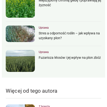
Międzyplony chronią glebę i poprawiają jej
żyzność
Uprawa
Stres a odporność roślin – jak wpływa na
uzyskany plon?
Uprawa
Fuzarioza kłosów i jej wpływ na plon zbóż
Więcej od tego autora
Z branży