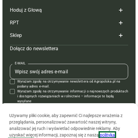
Hoduj z Głową
Redakcja
RPT
Reklama
Hoduj z głową bydło
Sklep
Tagi
Hoduj z głową świnie
Redakcja
Dołącz do newslettera
Mapa serwisu
Prenumerata
Prenumerata
Czasopisma i prenumerata
Kontakt
Redakcja
Reklama
Książki
E-MAIL
Regulamin
Kontakt
Kontakt
Regulamin
Wyrażam zgodę na otrzymywanie newslettera od Agropolska.pl na
Polityka prywatności
Reklama
Krzyżówki
podany adres e-mail.
Wyrażam zgodę na otrzymywanie informacji o najnowszych produktach
i dostępnych rozwiązaniach w rolnictwie – informacje te będą
wysyłane
od APRA sp. z o.o. w imieniu partnerów.
Używamy pliki cookie, aby zapewnić Ci najlepsze wrażenia z
przeglądania, personalizować zawartość naszej witryny,
analizować jej ruch i wyświetlać odpowiednie reklamy. Aby
uzyskać więcej informacji, zapoznaj się z naszą
polityką