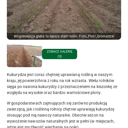
Wilgotniejsza gleba to lepszy start roślin. Foto_Piotr_Gromadzki
ZOBACZ GALERIĘ
(3)
Kukurydza jest coraz chętniej uprawianą rośliną w naszym
kraju, jej powierzchnia z roku na rok wzrasta. Wielu rolników
sięga po nasiona kukurydzy z przeznaczeniem na kiszonkę ze
względu na wysokie oraz bardzo wartościowe plony
.
W gospodarstwach zajmujących się zarówno produkcją
zwierzęcą, jak i roślinną rolnicy chętnie uprawiają kukurydzę
stosując pod nią nawozy naturalne. Obecnie sezon na
wywożenie nawozów naturalnych jest w pełni (w miejscach,
gdzie jest możliwość wjechania na pole).