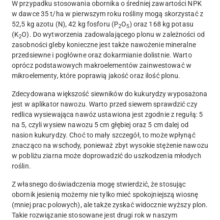
W przypadku stosowania obornika o średniej zawartości NPK
w dawce 35 t/ha w pierwszym roku rośliny mogą skorzystać z
52,5 kg azotu (N), 42 kg fosforu (P
O
) oraz 168 kg potasu
2
5
(K
O). Do wytworzenia zadowalającego plonu w zależności od
2
zasobności gleby konieczne jest także nawożenie mineralne
przedsiewne i pogłówne oraz dokarmianie dolistnie. Warto
oprócz podstawowych makroelementów zainwestować w
mikroelementy, które poprawią jakość oraz ilość plonu.
Zdecydowana większość siewników do kukurydzy wyposażona
jest w aplikator nawozu. Warto przed siewem sprawdzić czy
redlica wysiewająca nawóz ustawiona jest zgodnie z regułą: 5
na 5, czyli wysiew nawozu 5 cm głębiej oraz 5 cm dalej od
nasion kukurydzy. Choć to mały szczegół, to może wpłynąć
znacząco na wschody, ponieważ zbyt wysokie stężenie nawozu
w pobliżu ziarna może doprowadzić do uszkodzenia młodych
roślin.
Z własnego doświadczenia mogę stwierdzić, że stosując
obornik jesienią możemy nie tylko mieć spokojniejszą wiosnę
(mniej prac polowych), ale także zyskać widocznie wyższy plon.
Takie rozwiązanie stosowane jest drugi rok w naszym