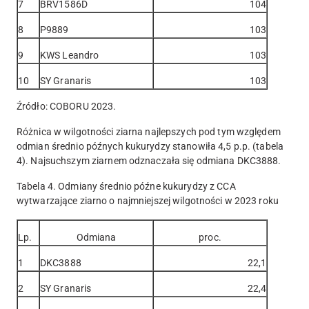
7
BRV1586D
104
8
P9889
103
9
KWS Leandro
103
10
SY Granaris
103
Źródło: COBORU 2023.
Różnica w wilgotności ziarna najlepszych pod tym względem
odmian średnio późnych kukurydzy stanowiła 4,5 p.p. (tabela
4). Najsuchszym ziarnem odznaczała się odmiana DKC3888.
Tabela 4. Odmiany średnio późne kukurydzy z CCA
wytwarzające ziarno o najmniejszej wilgotności w 2023 roku
Lp.
Odmiana
proc.
1
DKC3888
22,1
2
SY Granaris
22,4