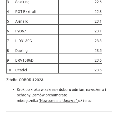
3
Solaking
22,6
4
RGT Exxtrali
22,8
5
Alenaro
23,1
6
P9367
23,1
7
LID3130C
23,3
8
Dueling
23,5
9
BRV1586D
23,6
10
Citadel
23,6
Źródło: COBORU 2023.
Krok po kroku w zakresie doboru odmian, nawożenia i
ochrony.
Zamów
prenumeratę
miesięcznika
"Nowoczesna Uprawa"
już teraz