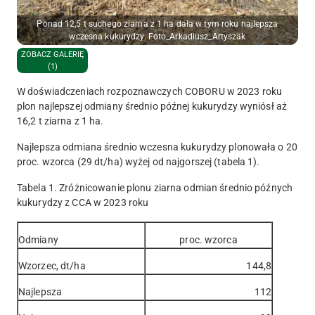
Ponad 12,5 t suchego ziarna z 1 ha dała w tym roku najlepsza
wczesna kukurydzy. Foto_Arkadiusz_Artyszak
ZOBACZ GALERIĘ
(1)
W doświadczeniach rozpoznawczych COBORU w 2023 roku
plon najlepszej odmiany średnio późnej kukurydzy wyniósł aż
16,2 t ziarna z 1 ha.
Najlepsza odmiana średnio wczesna kukurydzy plonowała o 20
proc. wzorca (29 dt/ha) wyżej od najgorszej (tabela 1).
Tabela 1. Zróżnicowanie plonu ziarna odmian średnio późnych
kukurydzy z CCA w 2023 roku
Odmiany
proc. wzorca
Wzorzec, dt/ha
144,8
Najlepsza
112