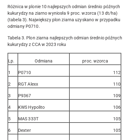
Różnica w plonie 10 najlepszych odmian średnio późnych
kukurydzy na ziarno wyniosła 9 proc. wzorca (13 dt/ha)
(tabela 3). Największy plon ziarna uzyskano w przypadku
odmiany P0710.
Tabela 3. Plon ziarna najlepszych odmian średnio późnych
kukurydzy z CCA w 2023 roku
Lp.
Odmiana
proc. wzorca
1
P0710
112
2
RGT Alexx
110
3
P9367
109
4
KWS Hypolito
106
5
MAS 333T
105
6
Dexter
105