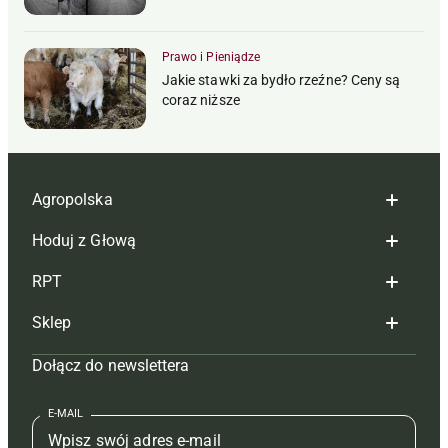
Prawo i Pieniądze
Jakie stawki za bydło rzeźne? Ceny są
coraz niższe
Agropolska
Hoduj z Głową
Redakcja
RPT
Reklama
Hoduj z głową bydło
Sklep
Tagi
Hoduj z głową świnie
Redakcja
Dołącz do newslettera
Mapa serwisu
Prenumerata
Prenumerata
Czasopisma i prenumerata
Kontakt
Redakcja
Reklama
Książki
E-MAIL