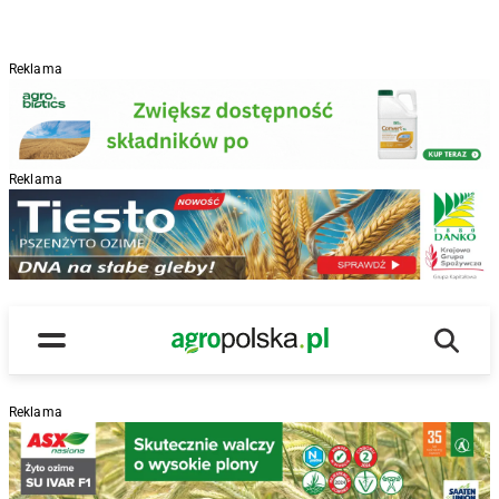
Reklama
Reklama
R
Wyszu
Main Logo
Menu
Reklama