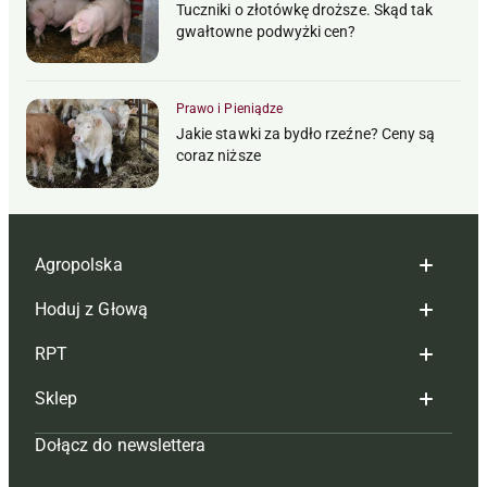
Tuczniki o złotówkę droższe. Skąd tak
gwałtowne podwyżki cen?
Prawo i Pieniądze
Jakie stawki za bydło rzeźne? Ceny są
coraz niższe
Agropolska
Hoduj z Głową
Redakcja
RPT
Reklama
Hoduj z głową bydło
Sklep
Tagi
Hoduj z głową świnie
Redakcja
Dołącz do newslettera
Mapa serwisu
Prenumerata
Prenumerata
Czasopisma i prenumerata