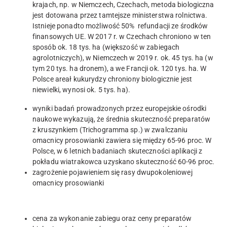
krajach, np. w Niemczech, Czechach, metoda biologiczna
jest dotowana przez tamtejsze ministerstwa rolnictwa.
Istnieje ponadto możliwość 50% refundacji ze środków
finansowych UE. W 2017 r. w Czechach chroniono w ten
sposób ok. 18 tys. ha (większość w zabiegach
agrolotniczych), w Niemczech w 2019 r. ok. 45 tys. ha (w
tym 20 tys. ha dronem), a we Francji ok. 120 tys. ha. W
Polsce areał kukurydzy chroniony biologicznie jest
niewielki, wynosi ok. 5 tys. ha).
wyniki badań prowadzonych przez europejskie ośrodki
naukowe wykazują, że średnia skuteczność preparatów
z kruszynkiem (Trichogramma sp.) w zwalczaniu
omacnicy prosowianki zawiera się między 65-96 proc. W
Polsce, w 6 letnich badaniach skuteczności aplikacji z
pokładu wiatrakowca uzyskano skuteczność 60-96 proc.
zagrożenie pojawieniem się rasy dwupokoleniowej
omacnicy prosowianki
cena za wykonanie zabiegu oraz ceny preparatów