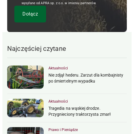
wysyłane od APRA sp. z o.o. w imieniu partnerów.
Najczęściej czytane
Aktualności
Nie zdjął hederu. Zarzut dla kombajnisty
po śmiertelnym wypadku
Aktualności
Tragedia na wąskiej drodze.
Przygnieciony traktorzysta zmarł
Prawo i Pieniądze