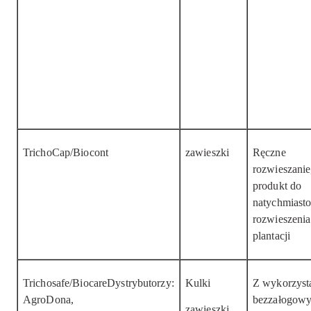
TrichoCap/Biocont
zawieszki
Ręczne
rozwieszanie
produkt do
natychmiast
rozwieszenia
plantacji
Trichosafe/BiocareDystrybutorzy:
Kulki
Z wykorzyst
AgroDona,
bezzałogow
zawieszki