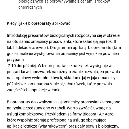
biologicznych są porównywalne z cenami środków
chemicznych
Kiedy i jakie biopreparaty aplikować
Introdukcję preparatów biologicznych rozpoczyna się w okresie
nalotu samic omacnicy prosowianki, które składają jaja (ok. II
lub III dekada czerwca). Drugi termin aplikacji biopreparatu (tam
gdzie nasilenie występowania omacnicy jest wysokie) powinien
przypada
7-10 dni później. W biopreparatach kruszynek występuje w
postaci larw i poczwarek na różnym etapie rozwoju, co pozwala
na stopniowy wylot błonkówek, składanie jaj w jaja omacnicy i
późniejsze samonamnażanie się błonkówek, które pozwala
zagęścić ich populację w łanie.
Biopreparaty do zwalczania jaj omacnicy prosowianki dostępne
na rynku przedstawiono w tabeli. Warto zwrócić uwagę na
usługi kompleksowe. Przykładem są firmy Biocont i Air Agro,
które wspólnie oferują profesjonalną usługę obejmującą
aplikację lotniczą (wiatrakowcem) oraz cały serwis biologiczny.