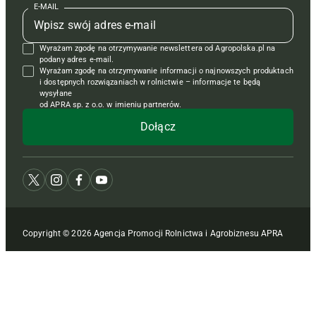
Kontakt
Redakcja
Reklama
Książki
E-MAIL
Regulamin
Kontakt
Kontakt
Regulamin
Wyrażam zgodę na otrzymywanie newslettera od Agropolska.pl na
Polityka prywatności
Reklama
Krzyżówki
podany adres e-mail.
Wyrażam zgodę na otrzymywanie informacji o najnowszych produktach
i dostępnych rozwiązaniach w rolnictwie – informacje te będą
wysyłane
od APRA sp. z o.o. w imieniu partnerów.
Copyright © 2026 Agencja Promocji Rolnictwa i Agrobiznesu APRA