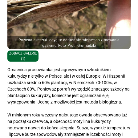
Pozostałe resztki łodyg to doskonałe miejsce do zimowania
gąsienic. Foto_Piotr_Gromadzki
ZOBACZ GALERIĘ
(1)
Omacnica prosowianka jest agresywnym szkodnikiem
kukurydzy nie tylko w Polsce, ale i w całej Europie. W Hiszpanii
uszkadza średnio 60% plantacji, w Niemczech 70-100%, w
Czechach 80%. Ponieważ potrafi wyrządzić znaczące szkody na
plantacjach kukurydzy, konieczne jest ograniczanie jej
występowania. Jedną z możliwości jest metoda biologiczna.
W minionym roku wczesny nalot tego owada obserwowano już
na początku czerwca, a obecność motyli na kukurydzy
notowano nawet do końca sierpnia. Susza, wysokie temperatury
i lipcowe burze spowodowały zmniejszenie liczebności motyli