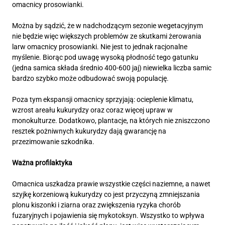
omacnicy prosowianki.
Można by sądzić, że w nadchodzącym sezonie wegetacyjnym
nie będzie więc większych problemów ze skutkami żerowania
larw omacnicy prosowianki. Nie jest to jednak racjonalne
myślenie. Biorąc pod uwagę wysoką płodność tego gatunku
(jedna samica składa średnio 400-600 jaj) niewielka liczba samic
bardzo szybko może odbudować swoją populację.
Poza tym ekspansji omacnicy sprzyjają: ocieplenie klimatu,
wzrost areału kukurydzy oraz coraz więcej upraw w
monokulturze. Dodatkowo, plantacje, na których nie zniszczono
resztek pożniwnych kukurydzy dają gwarancję na
przezimowanie szkodnika.
Ważna profilaktyka
Omacnica uszkadza prawie wszystkie części naziemne, a nawet
szyjkę korzeniową kukurydzy co jest przyczyną zmniejszania
plonu kiszonki i ziarna oraz zwiększenia ryzyka chorób
fuzaryjnych i pojawienia się mykotoksyn. Wszystko to wpływa