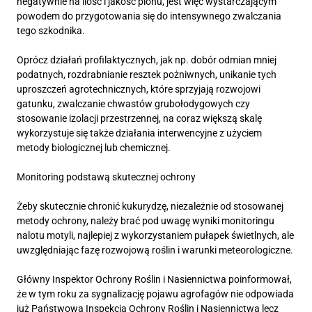
negatywnie na ilość i jakość plonu, jest więc wystarczającym
powodem do przygotowania się do intensywnego zwalczania
tego szkodnika.
Oprócz działań profilaktycznych, jak np. dobór odmian mniej
podatnych, rozdrabnianie resztek pożniwnych, unikanie tych
uproszczeń agrotechnicznych, które sprzyjają rozwojowi
gatunku, zwalczanie chwastów grubołodygowych czy
stosowanie izolacji przestrzennej, na coraz większą skalę
wykorzystuje się także działania interwencyjne z użyciem
metody biologicznej lub chemicznej.
Monitoring podstawą skutecznej ochrony
Żeby skutecznie chronić kukurydzę, niezależnie od stosowanej
metody ochrony, należy brać pod uwagę wyniki monitoringu
nalotu motyli, najlepiej z wykorzystaniem pułapek świetlnych, ale
uwzględniając fazę rozwojową roślin i warunki meteorologiczne.
Główny Inspektor Ochrony Roślin i Nasiennictwa poinformował,
że w tym roku za sygnalizację pojawu agrofagów nie odpowiada
już Państwowa Inspekcja Ochrony Roślin i Nasiennictwa lecz