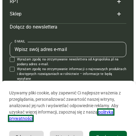
RPT
Reklama
Hoduj z głową bydło
Sklep
Tagi
Hoduj z głową świnie
Redakcja
Dołącz do newslettera
Mapa serwisu
Prenumerata
Prenumerata
Czasopisma i prenumerata
Kontakt
Redakcja
Reklama
Książki
E-MAIL
Regulamin
Kontakt
Kontakt
Regulamin
Wyrażam zgodę na otrzymywanie newslettera od Agropolska.pl na
Polityka prywatności
Reklama
Krzyżówki
podany adres e-mail.
Wyrażam zgodę na otrzymywanie informacji o najnowszych produktach
i dostępnych rozwiązaniach w rolnictwie – informacje te będą
wysyłane
od APRA sp. z o.o. w imieniu partnerów.
Używamy pliki cookie, aby zapewnić Ci najlepsze wrażenia z
przeglądania, personalizować zawartość naszej witryny,
analizować jej ruch i wyświetlać odpowiednie reklamy. Aby
uzyskać więcej informacji, zapoznaj się z naszą
polityką
prywatności
.