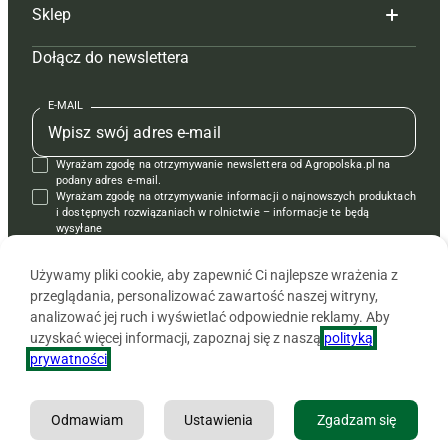
Sklep
Tagi
Hoduj z głową świnie
Redakcja
Dołącz do newslettera
Mapa serwisu
Prenumerata
Prenumerata
Czasopisma i prenumerata
Kontakt
Redakcja
Reklama
Książki
E-MAIL
Regulamin
Kontakt
Kontakt
Regulamin
Wyrażam zgodę na otrzymywanie newslettera od Agropolska.pl na
Polityka prywatności
Reklama
Krzyżówki
podany adres e-mail.
Wyrażam zgodę na otrzymywanie informacji o najnowszych produktach
i dostępnych rozwiązaniach w rolnictwie – informacje te będą
wysyłane
od APRA sp. z o.o. w imieniu partnerów.
Używamy pliki cookie, aby zapewnić Ci najlepsze wrażenia z
przeglądania, personalizować zawartość naszej witryny,
analizować jej ruch i wyświetlać odpowiednie reklamy. Aby
uzyskać więcej informacji, zapoznaj się z naszą
polityką
prywatności
.
Odmawiam
Ustawienia
Zgadzam się
Copyright © 2026 Agencja Promocji Rolnictwa i Agrobiznesu APRA