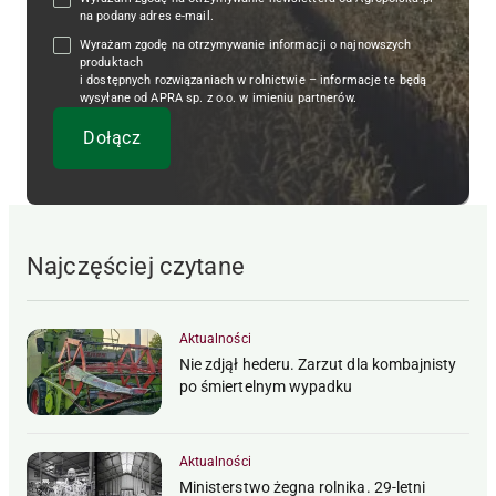
na podany adres e-mail.
Wyrażam zgodę na otrzymywanie informacji o najnowszych
produktach
i dostępnych rozwiązaniach w rolnictwie – informacje te będą
wysyłane od APRA sp. z o.o. w imieniu partnerów.
Najczęściej czytane
Aktualności
Nie zdjął hederu. Zarzut dla kombajnisty
po śmiertelnym wypadku
Aktualności
Ministerstwo żegna rolnika. 29-letni