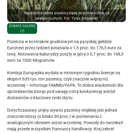
Tegoroczne zbiory pszenicy będą znacznie niższe od
ubiegłorocznych. Fot. Tytus Żmijewski
ZOBACZ GALERIĘ
(1)
Pszenica w kontrakcie grudniowym na paryskiej giełdzie
Euronext przez tydzień potaniała o 1,5 proc. do 176,5 euro za
tonę. Notowania kukurydzy poszły w górę o 0,7 proc. do 168,3
euro za 1000 kilogramów.
Komisja Europejska wydała w minionym tygodniu licencje na
eksport 635 tys. ton pszenicy, czyli znacznie więcej niż
wcześniej – informuje FAMMU/FAPA. To dobra wiadomość dla
sprzedawców biorąc pod uwagę ostrą konkurencję wśród
dostawców o kluczowe rynki zbytu.
Dotychczasowy unijny wywóz pszenicy miękkiej jest jednak
znacznie niższy (o blisko 30 proc.) w porównaniu z
analogicznym okresem sezon wcześniej. Powody do narzekań
mają przede wszystkim francuscy handlowcy. Kraj zebrał