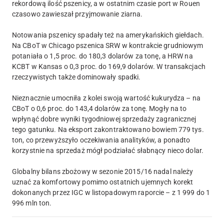
rekordową ilość pszenicy, a w ostatnim czasie port w Rouen
czasowo zawieszał przyjmowanie ziarna.
Notowania pszenicy spadały też na amerykańskich giełdach.
Na CBoT w Chicago pszenica SRW w kontrakcie grudniowym
potaniała o 1,5 proc. do 180,3 dolarów za tonę, a HRW na
KCBT w Kansas o 0,3 proc. do 169,9 dolarów. W transakcjach
rzeczywistych także dominowały spadki.
Nieznacznie umocniła z kolei swoją wartość kukurydza – na
CBoT o 0,6 proc. do 143,4 dolarów za tonę. Mogły na to
wpłynąć dobre wyniki tygodniowej sprzedaży zagranicznej
tego gatunku. Na eksport zakontraktowano bowiem 779 tys.
ton, co przewyższyło oczekiwania analityków, a ponadto
korzystnie na sprzedaż mógł podziałać słabnący nieco dolar.
Globalny bilans zbożowy w sezonie 2015/16 nadal należy
uznać za komfortowy pomimo ostatnich ujemnych korekt
dokonanych przez IGC w listopadowym raporcie – z 1 999 do 1
996 mln ton.