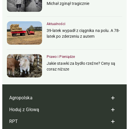
Michał zginął tragicznie
Aktualności
39-latek wypadł z ciągnika na polu. A 78-
latek po zderzeniu z autem
Prawo i Pieniądze
Jakie stawki za bydło rzeźne? Ceny są
coraz niższe
Agropolska
Hoduj z Głową
Redakcja
RPT
Reklama
Hoduj z głową bydło