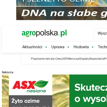
Main Logo
Aktualności
Uprawa
Hodowla
Techn
Aktualności Submenu
Uprawa Submenu
Hodowl
Popularne tematy:
Ceny
ASF
Mercosur
Dopłaty
Nawożenie
P
Reklama