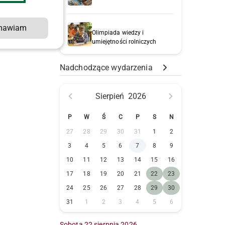
mawiam
Olimpiada wiedzy i
umiejętności rolniczych
Nadchodzące wydarzenia
Sierpień
2026
P
W
Ś
C
P
S
N
27
28
29
30
31
1
2
3
4
5
6
7
8
9
10
11
12
13
14
15
16
17
18
19
20
21
22
23
24
25
26
27
28
29
30
31
1
2
3
4
5
6
Sobota 22 sierpnia 2026