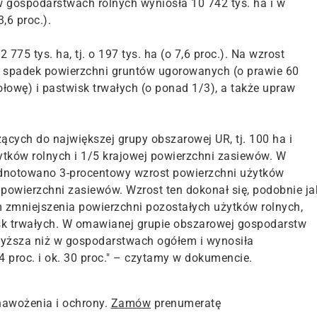
 gospodarstwach rolnych wyniosła 10 742 tys. ha i w
,6 proc.).
775 tys. ha, tj. o 197 tys. ha (o 7,6 proc.). Na wzrost
 spadek powierzchni gruntów ugorowanych (o prawie 60
ołowę) i pastwisk trwałych (o ponad 1/3), a także upraw
ących do największej grupy obszarowej UR, tj. 100 ha i
ytków rolnych i 1/5 krajowej powierzchni zasiewów. W
 odnotowano 3-procentowy wzrost powierzchni użytków
t powierzchni zasiewów. Wzrost ten dokonał się, podobnie ja
 zmniejszenia powierzchni pozostałych użytków rolnych,
sk trwałych. W omawianej grupie obszarowej gospodarstw
yższa niż w gospodarstwach ogółem i wynosiła
64 proc. i ok. 30 proc." – czytamy w dokumencie.
nawożenia i ochrony.
Zamów
prenumeratę