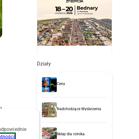
Działy
Ceny
m
Nadchodzące Wydarzenia
 odpowiednie
Sklep dla rolnika
atności
.