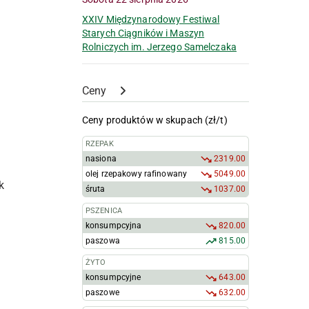
XXIV Międzynarodowy Festiwal
Starych Ciągników i Maszyn
Rolniczych im. Jerzego Samelczaka
Ceny
Ceny produktów w skupach (zł/t)
RZEPAK
nasiona
2319.00
olej rzepakowy rafinowany
5049.00
k
śruta
1037.00
PSZENICA
konsumpcyjna
820.00
paszowa
815.00
ŻYTO
konsumpcyjne
643.00
paszowe
632.00