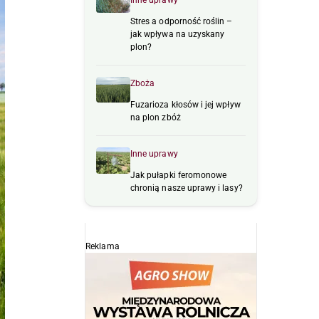
Inne uprawy
Stres a odporność roślin –
jak wpływa na uzyskany
plon?
Zboża
Fuzarioza kłosów i jej wpływ
na plon zbóż
Inne uprawy
Jak pułapki feromonowe
chronią nasze uprawy i lasy?
Reklama