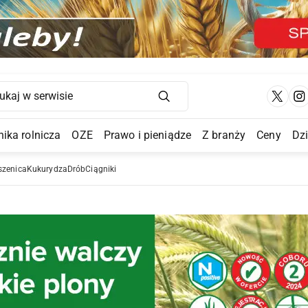
Main Navigation
ika rolnicza
OZE
Prawo i pieniądze
Z branży
Ceny
Dz
a Submenu
szenica
Kukurydza
Drób
Ciągniki