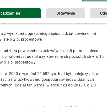
alnych zmniejszyła się o 23,8 tys. ha, tj. o 0,2 proc.
Zgadzam się
Ustawienia
Od
dualnych znajdowało się 91,4 proc. krajowej powierzchni
o 3,1 proc. w porównaniu do 2010 roku" – wyliczył GUS.
u z wynikami poprzedniego spisu, udział powierzchni
ł się o 2 p. procentowe.
udziału powierzchni zasiewów – o 4,5 p.proc. i nieco
ł się natomiast udział użytków rolnych pozostałych – o 1,2
ów o 1 p. procentowy.
 w 2020 r. wyniósł 14 682 tys. ha i był mniejszy niż w
uważyć, że w użytkowaniu gospodarstw indywidualnych
olnych. Udział ten wzrósł w stosunku do 2010 r. o 2,3