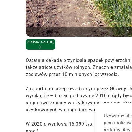
Fot
ZOBACZ GALERIĘ
(1)
Ostatnia dekada przyniosła spadek powierzchn
także stricte użytków rolnych. Znacznie zmalał
zasiewów przez 10 minionych lat wzrosła.
Z raportu po przeprowadzonym przez Główny U
wynika, że – biorąc pod uwagę 2010 r. (gdy by
stopniowo zmiany w użytkowaniu gruntów. Prze
użytkowanych w gospodarstwach rolnych.
Używamy plik
personalizow
W 2020 r. wyniosła 16 399 tys. ha i w porównani
reklamy. Aby 
proc.).