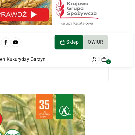
Sklep
OWiUR
ień Kukurydzy Garzyn
0