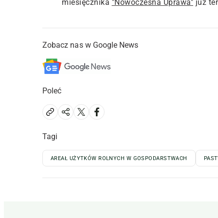
miesięcznika
"Nowoczesna Uprawa"
już te
Zobacz nas w Google News
Poleć
Tagi
AREAŁ UŻYTKÓW ROLNYCH W GOSPODARSTWACH
PAST