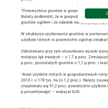
"Powierzchnia gruntów w gospodarstwach indywidu
Należy podkreślić, że w gospodarstwach indywi
gruntów ogółem i że odsetek ten zwiększył się 
W strukturze użytkowania gruntów, w porównani
użytków rolnych w powierzchni ogólnej zwiększy
Odnotowano przy tym stosunkowo wysoki wzrost 
mniejszy łąk trwałych – o 1,7 p.proc. Zmniejszy
p.proc., pozostałych gruntów o 1,1 p.proc. i las
"Areał użytków rolnych w gospodarstwach rolnych
2010 r. o 178 tys. ha (o 1,2 proc.). Należy za
znajdowało się 91,2 proc. powierzchni użytków r
p.procentowego" – wskazał GUS.