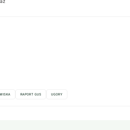
raz
WISKA
RAPORT GUS
UGORY