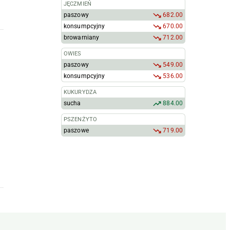
JĘCZMIEŃ
paszowy
682.00
konsumpcyjny
670.00
browarniany
712.00
OWIES
paszowy
549.00
konsumpcyjny
536.00
KUKURYDZA
sucha
884.00
PSZENŻYTO
paszowe
719.00