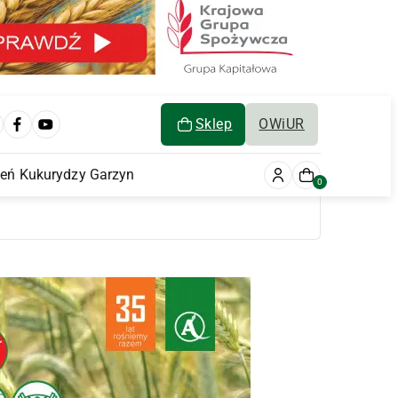
Sklep
OWiUR
ień Kukurydzy Garzyn
0