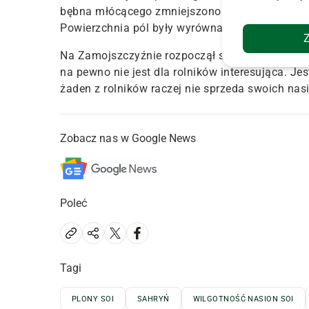
bębna młócącego zmniejszono do minimalnych,
Powierzchnia pól były wyrównane, co pozwoliło 
Na Zamojszczyźnie rozpoczął się także skup so
na pewno nie jest dla rolników interesująca. Je
żaden z rolników raczej nie sprzeda swoich nas
Zobacz nas w Google News
Poleć
Tagi
PLONY SOI
SAHRYŃ
WILGOTNOŚĆ NASION SOI