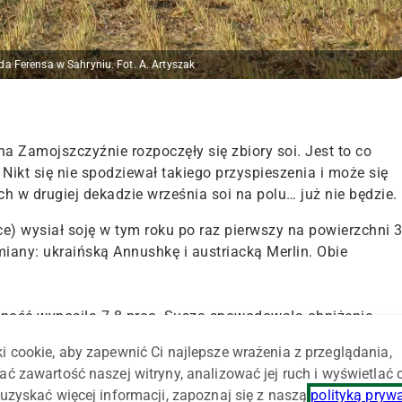
da Ferensa w Sahryniu. Fot. A. Artyszak
a Zamojszczyźnie rozpoczęły się zbiory soi. Jest to co
 Nikt się nie spodziewał takiego przyspieszenia i może się
 w drugiej dekadzie września soi na polu… już nie będzie.
e) wysiał soję w tym roku po raz pierwszy na powierzchni 
any: ukraińską Annushkę i austriacką Merlin. Obie
otność wynosiła 7-8 proc. Susza spowodowała obniżenie
 Plon nasion odmiany Merlin wyniósł około 2 t z hektara, a
i cookie, aby zapewnić Ci najlepsze wrażenia z przeglądania,
zy. Natomiast pogoda sprzyjała przeprowadzeniu zbioru.
ać zawartość naszej witryny, analizować jej ruch i wyświetlać
uzyskać więcej informacji, zapoznaj się z naszą
polityką pryw
emów, mimo że był przeprowadzany po raz pierwszy. Obroty