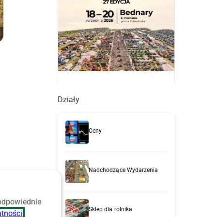
Działy
3
Ceny
Nadchodzące Wydarzenia
 odpowiednie
Sklep dla rolnika
atności
.