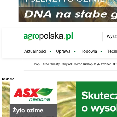
Main Logo
Aktualności
Uprawa
Hodowla
Techn
Aktualności Submenu
Uprawa Submenu
Hodowl
Popularne tematy:
Ceny
ASF
Mercosur
Dopłaty
Nawożenie
P
Reklama