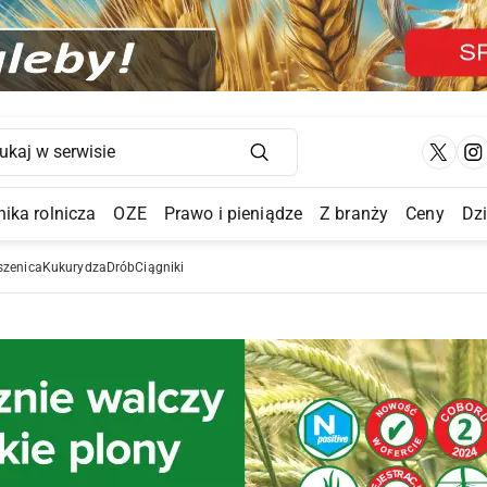
Main Navigation
ika rolnicza
OZE
Prawo i pieniądze
Z branży
Ceny
Dz
a Submenu
szenica
Kukurydza
Drób
Ciągniki