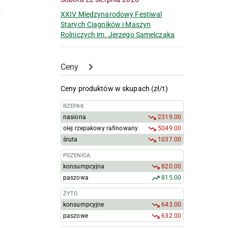
XXIV Międzynarodowy Festiwal
Starych Ciągników i Maszyn
Rolniczych im. Jerzego Samelczaka
Ceny
Ceny produktów w skupach (zł/t)
RZEPAK
nasiona
2319.00
olej rzepakowy rafinowany
5049.00
śruta
1037.00
PSZENICA
konsumpcyjna
820.00
paszowa
815.00
ŻYTO
konsumpcyjne
643.00
paszowe
632.00