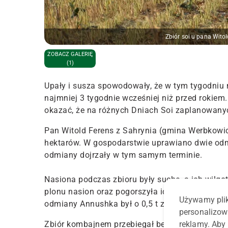
Zbiór soi u pana Witol
ZOBACZ GALERIĘ
(1)
Upały i susza spowodowały, że w tym tygodniu n
najmniej 3 tygodnie wcześniej niż przed rokiem.
okazać, że na różnych Dniach Soi zaplanowanych
Pan Witold Ferens z Sahrynia (gmina Werbkowic
hektarów. W gospodarstwie uprawiano dwie odmi
odmiany dojrzały w tym samym terminie.
Nasiona podczas zbioru były suche, a ich wilg
plonu nasion oraz pogorszyła ich wykształcenie.
Używamy plik
odmiany Annushka był o 0,5 t z hektara mniejs
personalizow
reklamy. Aby 
Zbiór kombajnem przebiegał bez żadnych probl