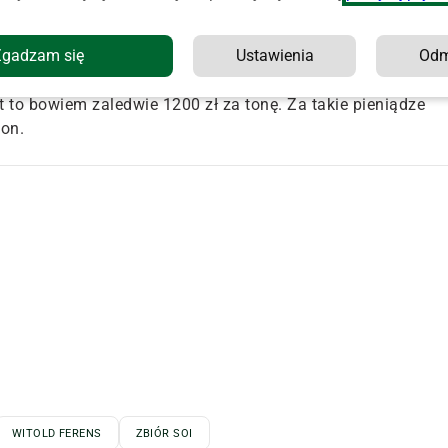
 a szczelinę roboczą zwiększono maksymalnie.
ścinać rośliny bardzo nisko.
Zgadzam się
Ustawienia
Od
i, ale pierwsza propozycja ceny wystawiona przez odbiorcó
st to bowiem zaledwie 1200 zł za tonę. Za takie pieniądze
ion.
WITOLD FERENS
ZBIÓR SOI