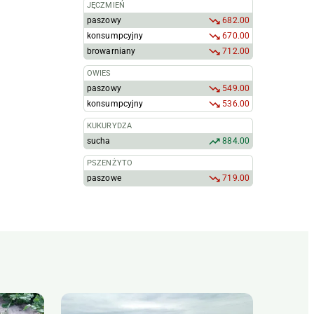
JĘCZMIEŃ
paszowy
682.00
konsumpcyjny
670.00
browarniany
712.00
OWIES
paszowy
549.00
konsumpcyjny
536.00
KUKURYDZA
sucha
884.00
PSZENŻYTO
paszowe
719.00