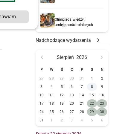
mawiam
Olimpiada wiedzy i
w
umiejętności rolniczych
Nadchodzące wydarzenia
Sierpień
2026
P
W
Ś
C
P
S
N
27
28
29
30
31
1
2
3
4
5
6
7
8
9
10
11
12
13
14
15
16
17
18
19
20
21
22
23
24
25
26
27
28
29
30
31
1
2
3
4
5
6
Sobota 22 sierpnia 2026