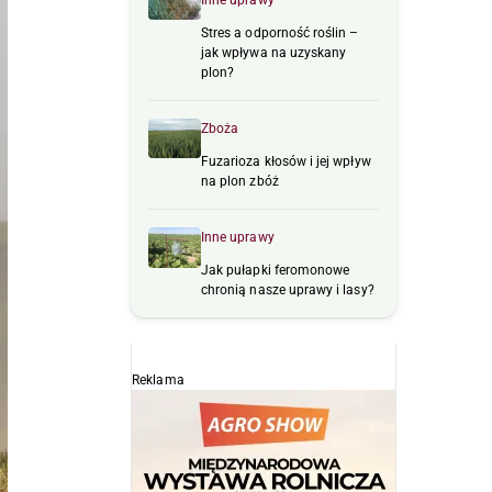
Inne uprawy
Stres a odporność roślin –
jak wpływa na uzyskany
plon?
Zboża
Fuzarioza kłosów i jej wpływ
na plon zbóż
Inne uprawy
Jak pułapki feromonowe
chronią nasze uprawy i lasy?
Reklama