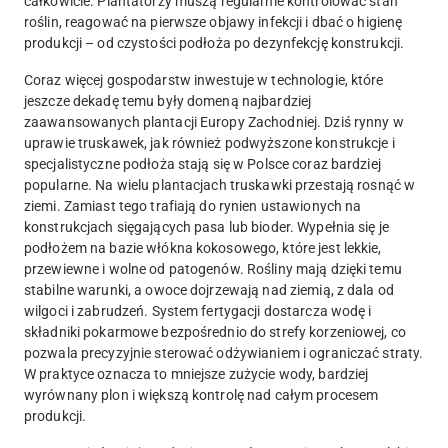
całkowicie. Plantatorzy muszą regularnie kontrolować stan
roślin, reagować na pierwsze objawy infekcji i dbać o higienę
produkcji – od czystości podłoża po dezynfekcję konstrukcji.
Coraz więcej gospodarstw inwestuje w technologie, które
jeszcze dekadę temu były domeną najbardziej
zaawansowanych plantacji Europy Zachodniej. Dziś rynny w
uprawie truskawek, jak również podwyższone konstrukcje i
specjalistyczne podłoża stają się w Polsce coraz bardziej
popularne. Na wielu plantacjach truskawki przestają rosnąć w
ziemi. Zamiast tego trafiają do rynien ustawionych na
konstrukcjach sięgających pasa lub bioder. Wypełnia się je
podłożem na bazie włókna kokosowego, które jest lekkie,
przewiewne i wolne od patogenów. Rośliny mają dzięki temu
stabilne warunki, a owoce dojrzewają nad ziemią, z dala od
wilgoci i zabrudzeń. System fertygacji dostarcza wodę i
składniki pokarmowe bezpośrednio do strefy korzeniowej, co
pozwala precyzyjnie sterować odżywianiem i ograniczać straty.
W praktyce oznacza to mniejsze zużycie wody, bardziej
wyrównany plon i większą kontrolę nad całym procesem
produkcji.