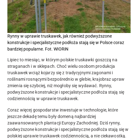
Rynny w uprawie truskawek, jak również podwyższone
konstrukcje i specjalistyczne podłoża stają się w Polsce coraz
bardziej popularne. Fot. WIORiN
Lipiec to miesiąc, w którym polskie truskawki goszczą na
straganach i w sklepach. Choć wielu osobom produkcja
truskawek wciąż kojarzy się z tradycyjnymi zagonami i
roślinami rosnącymi bezpośrednio w glebie, krajobraz upraw
zmienia się szybciej, niż mogłoby się wydawać.
Rynny,
podwyższone konstrukcje i specjalistyczne podłoża stają się
codziennością w uprawie truskawek.
Coraz więcej gospodarstw inwestuje w technologie, które
jeszcze dekadę temu były domeną najbardziej
zaawansowanych plantacji Europy Zachodniej. Dziś rynny,
podwyższone konstrukcje i specjalistyczne podłoża stają się w
polskiej uprawie truskawek codziennością, a nie ciekawostką.