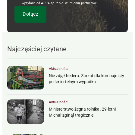
wysyłane od APRA sp. z o.o. w imieniu partnerów.
Najczęściej czytane
Aktualności
Nie zdjął hederu. Zarzut dla kombajnisty
po śmiertelnym wypadku
Aktualności
Ministerstwo żegna rolnika. 29-letni
Michał zginął tragicznie