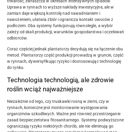
trwałość, zwłaszcza w okresach intensywnych opadów.
Uprawa w rynnach to wyższe nakłady inwestycyjne, ale w
zamian daje większą kontrolę nad nawadnianiem i
nawożeniem, ułatwia zbiór i ogranicza kontakt owoców z
podłożem. Oba systemy funkcjonują równolegle, a wybór
zależy od skali produkcji, warunków gospodarstwa i oczekiwań
odbiorców.
Coraz częściej jednak plantatorzy decydują się na łączenie obu
metod. Plantatorzy część produkcji prowadzą w gruncie, część
w rynnach, dywersyfikując ryzyko i dostosowując technologię
do rynku.
Technologia technologią, ale zdrowie
roślin wciąż najważniejsze
Niezależnie od tego, czy truskawki rosną w ziemi, czy w
rynnach, konieczne jest monitorowanie występowania
organizmów szkodliwych. Ważne jest również przestrzeganie
zasad bezpieczeństwa fitosanitarnego. Systemy podwyższone
ograniczają ryzyko niektórych chorób, ale nie eliminują go