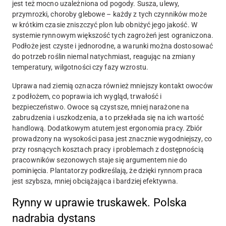
jest też mocno uzależniona od pogody. Susza, ulewy,
przymrozki, choroby glebowe – każdy z tych czynników może
w krótkim czasie zniszczyć plon lub obniżyć jego jakość. W
systemie rynnowym większość tych zagrożeń jest ograniczona.
Podłoże jest czyste i jednorodne, a warunki można dostosować
do potrzeb roślin niemal natychmiast, reagując na zmiany
temperatury, wilgotności czy fazy wzrostu.
Uprawa nad ziemią oznacza również mniejszy kontakt owoców
z podłożem, co poprawia ich wygląd, trwałość i
bezpieczeństwo. Owoce są czystsze, mniej narażone na
zabrudzenia i uszkodzenia, a to przekłada się na ich wartość
handlową. Dodatkowym atutem jest ergonomia pracy. Zbiór
prowadzony na wysokości pasa jest znacznie wygodniejszy, co
przy rosnących kosztach pracy i problemach z dostępnością
pracowników sezonowych staje się argumentem nie do
pominięcia. Plantatorzy podkreślają, że dzięki rynnom praca
jest szybsza, mniej obciążająca i bardziej efektywna.
Rynny w uprawie truskawek. Polska
nadrabia dystans