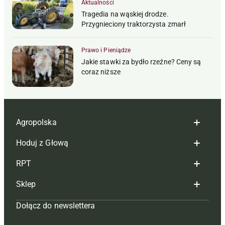
Aktualności
Tragedia na wąskiej drodze.
Przygnieciony traktorzysta zmarł
Prawo i Pieniądze
Jakie stawki za bydło rzeźne? Ceny są
coraz niższe
Agropolska
Hoduj z Głową
Redakcja
RPT
Reklama
Hoduj z głową bydło
Sklep
Tagi
Hoduj z głową świnie
Redakcja
Dołącz do newslettera
Mapa serwisu
Prenumerata
Prenumerata
Czasopisma i prenumerata