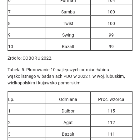
6
Furman
104
7
Samba
100
8
Twist
100
9
Swing
99
10
Bazalt
99
Źródło: COBORU 2022.
Tabela 5. Plonowanie 10 najlepszych odmian łubinu
wąskolistnego w badaniach PDO w 2022 r. w woj. lubuskim,
wielkopolskim i kujawsko-pomorskim
Lp.
Odmiana
Proc. wzorca
1
Dalbor
115
2
Agat
112
3
Bazalt
111