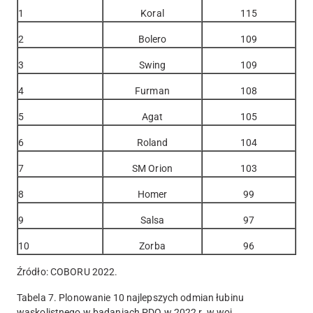
1
Koral
115
2
Bolero
109
3
Swing
109
4
Furman
108
5
Agat
105
6
Roland
104
7
SM Orion
103
8
Homer
99
9
Salsa
97
10
Zorba
96
Źródło: COBORU 2022.
Tabela 7. Plonowanie 10 najlepszych odmian łubinu
wąskolistnego w badaniach PDO w 2022 r. w woj.