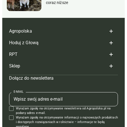
coraz niższe
Agropolska
Hoduj z Głową
Redakcja
RPT
Reklama
Hoduj z głową bydło
Sklep
Tagi
Hoduj z głową świnie
Redakcja
Dołącz do newslettera
Mapa serwisu
Prenumerata
Prenumerata
Czasopisma i prenumerata
Kontakt
Redakcja
Reklama
Książki
E-MAIL
Regulamin
Kontakt
Kontakt
Regulamin
Wyrażam zgodę na otrzymywanie newslettera od Agropolska.pl na
Polityka prywatności
Reklama
Krzyżówki
podany adres e-mail.
Wyrażam zgodę na otrzymywanie informacji o najnowszych produktach
i dostępnych rozwiązaniach w rolnictwie – informacje te będą
wysyłane