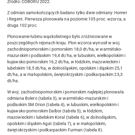
Źródło: COBORU 2022.
Z odmian samokończących badano tylko dwie odmiany: Homer
i Regent. Pierwsza plonowała na poziomie 105 proc. wzorca, a
druga 102 proc.
Plonowanie łubinu wąskolistnego było zróżnicowane w
poszczególnych rejonach kraju. Plon wzorca wynosił w woj.
zachodniopomorskim i pomorskim 18,0 dt/ha, w warmińsko-
mazurskim i podlaskim 19,4 dt/ha, w lubuskim, wielkopolskim i
kujawsko-pomorskim 16,2 dt/ha, w łódzkim, mazowieckim i
lubelskim 18,5 dt/ha, w dolnośląskim, opolskim i śląskim 25,1
dt/ha, a w małopolskim, świętokrzyskim i podkarpackim 23,3
dt/ha.
W woj. zachodniopomorskim i pomorskim najlepiej plonowała
odmiana Bolero (tabela 3), w warmińsko-mazurskim i
podlaskim SM Orion (tabela 4), w lubuskim, wielkopolskim i
kujawsko-pomorskim Dalbor (tabela 5), w łódzkim,
mazowieckim i lubelskim Koral (tabela 6), w dolnośląskim,
opolskim i śląskim Agat (tabela 7), a w małopolskim,
świętokrzyskim i podkarpackim Furman (tabela 8).