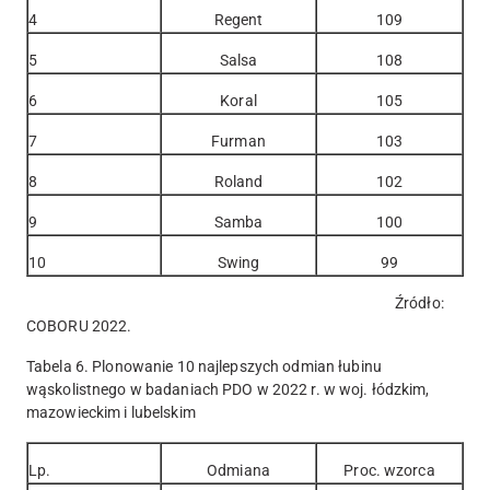
4
Regent
109
5
Salsa
108
6
Koral
105
7
Furman
103
8
Roland
102
9
Samba
100
10
Swing
99
Źródło:
COBORU 2022.
Tabela 6. Plonowanie 10 najlepszych odmian łubinu
wąskolistnego w badaniach PDO w 2022 r. w woj. łódzkim,
mazowieckim i lubelskim
Lp.
Odmiana
Proc. wzorca