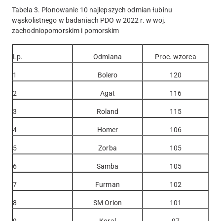
Tabela 3. Plonowanie 10 najlepszych odmian łubinu
wąskolistnego w badaniach PDO w 2022 r. w woj.
zachodniopomorskim i pomorskim
Lp.
Odmiana
Proc. wzorca
1
Bolero
120
2
Agat
116
3
Roland
115
4
Homer
106
5
Zorba
105
6
Samba
105
7
Furman
102
8
SM Orion
101