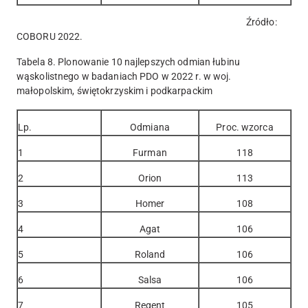
Źródło:
COBORU 2022.
Tabela 8. Plonowanie 10 najlepszych odmian łubinu
wąskolistnego w badaniach PDO w 2022 r. w woj.
małopolskim, świętokrzyskim i podkarpackim
Lp.
Odmiana
Proc. wzorca
1
Furman
118
2
Orion
113
3
Homer
108
4
Agat
106
5
Roland
106
6
Salsa
106
7
Regent
105