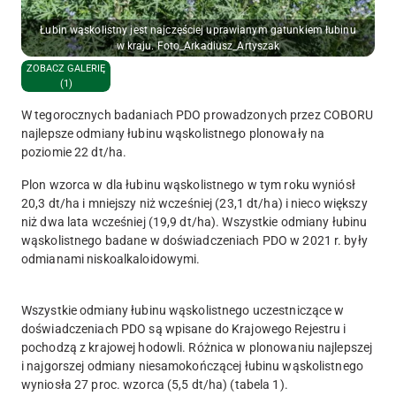
Łubin wąskolistny jest najczęściej uprawianym gatunkiem łubinu
w kraju. Foto_Arkadiusz_Artyszak
ZOBACZ GALERIĘ
(1)
W tegorocznych badaniach PDO prowadzonych przez COBORU
najlepsze odmiany łubinu wąskolistnego plonowały na
poziomie 22 dt/ha.
Plon wzorca w dla łubinu wąskolistnego w tym roku wyniósł
20,3 dt/ha i mniejszy niż wcześniej (23,1 dt/ha) i nieco większy
niż dwa lata wcześniej (19,9 dt/ha). Wszystkie odmiany łubinu
wąskolistnego badane w doświadczeniach PDO w 2021 r. były
odmianami niskoalkaloidowymi.
Wszystkie odmiany łubinu wąskolistnego uczestniczące w
doświadczeniach PDO są wpisane do Krajowego Rejestru i
pochodzą z krajowej hodowli. Różnica w plonowaniu najlepszej
i najgorszej odmiany niesamokończącej łubinu wąskolistnego
wyniosła 27 proc. wzorca (5,5 dt/ha) (tabela 1).