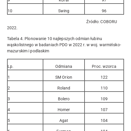
9
Koral
97
10
Swing
96
Źródło: COBORU
2022.
Tabela 4. Plonowanie 10 najlepszych odmian łubinu
wąskolistnego w badaniach PDO w 2022 r. w woj. warmińsko-
mazurskim i podlaskim
Lp.
Odmiana
Proc. wzorca
1
SM Orion
122
2
Roland
110
3
Bolero
109
4
Homer
107
5
Agat
104