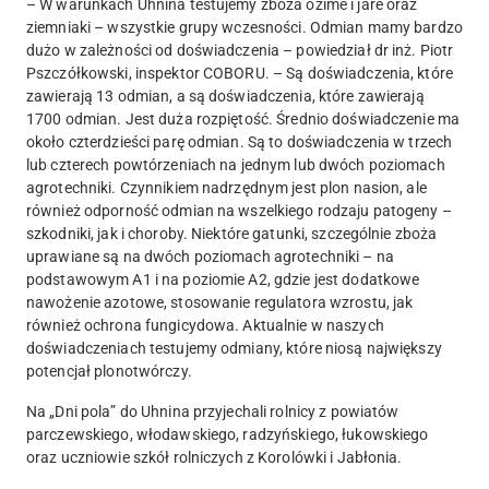
– W warunkach Uhnina testujemy zboża ozime i jare oraz
ziemniaki – wszystkie grupy wczesności. Odmian mamy bardzo
dużo w zależności od doświadczenia – powiedział dr inż. Piotr
Pszczółkowski, inspektor COBORU. – Są doświadczenia, które
zawierają 13 odmian, a są doświadczenia, które zawierają
1700 odmian. Jest duża rozpiętość. Średnio doświadczenie ma
około czterdzieści parę odmian. Są to doświadczenia w trzech
lub czterech powtórzeniach na jednym lub dwóch poziomach
agrotechniki. Czynnikiem nadrzędnym jest plon nasion, ale
również odporność odmian na wszelkiego rodzaju patogeny –
szkodniki, jak i choroby. Niektóre gatunki, szczególnie zboża
uprawiane są na dwóch poziomach agrotechniki – na
podstawowym A1 i na poziomie A2, gdzie jest dodatkowe
nawożenie azotowe, stosowanie regulatora wzrostu, jak
również ochrona fungicydowa. Aktualnie w naszych
doświadczeniach testujemy odmiany, które niosą największy
potencjał plonotwórczy.
Na „Dni pola” do Uhnina przyjechali rolnicy z powiatów
parczewskiego, włodawskiego, radzyńskiego, łukowskiego
oraz uczniowie szkół rolniczych z Korolówki i Jabłonia.