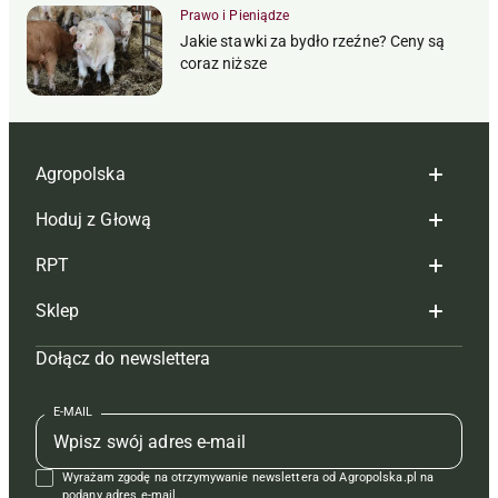
Prawo i Pieniądze
Jakie stawki za bydło rzeźne? Ceny są
coraz niższe
Agropolska
Hoduj z Głową
Redakcja
RPT
Reklama
Hoduj z głową bydło
Sklep
Tagi
Hoduj z głową świnie
Redakcja
Dołącz do newslettera
Mapa serwisu
Prenumerata
Prenumerata
Czasopisma i prenumerata
Kontakt
Redakcja
Reklama
Książki
E-MAIL
Regulamin
Kontakt
Kontakt
Regulamin
Wyrażam zgodę na otrzymywanie newslettera od Agropolska.pl na
Polityka prywatności
Reklama
Krzyżówki
podany adres e-mail.