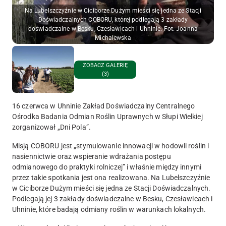
Na Lubelszczyźnie w Ciciborze Dużym mieści się jedna ze Stacji
Doświadczalnych COBORU, której podlegają 3 zakłady
doświadczalne w Besku, Czesławicach i Uhninie. Fot. Joanna
Michalewska
ZOBACZ GALERIĘ
(3)
16 czerwca w Uhninie Zakład Doświadczalny Centralnego
Ośrodka Badania Odmian Roślin Uprawnych w Słupi Wielkiej
zorganizował „Dni Pola”.
Misją COBORU jest „stymulowanie innowacji w hodowli roślin i
nasiennictwie oraz wspieranie wdrażania postępu
odmianowego do praktyki rolniczej” i właśnie między innymi
przez takie spotkania jest ona realizowana. Na Lubelszczyźnie
w Ciciborze Dużym mieści się jedna ze Stacji Doświadczalnych.
Podlegają jej 3 zakłady doświadczalne w Besku, Czesławicach i
Uhninie, które badają odmiany roślin w warunkach lokalnych.