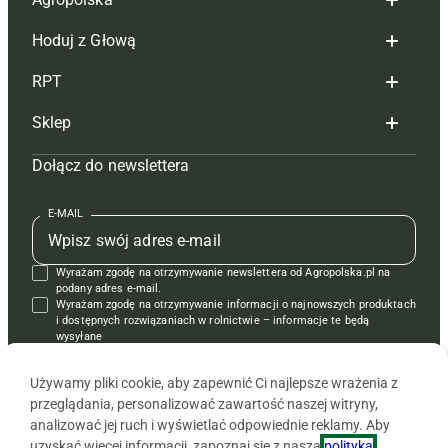
Hoduj z Głową
Redakcja
RPT
Reklama
Hoduj z głową bydło
Sklep
Tagi
Hoduj z głową świnie
Redakcja
Dołącz do newslettera
Mapa serwisu
Prenumerata
Prenumerata
Czasopisma i prenumerata
Kontakt
Redakcja
Reklama
Książki
E-MAIL
Regulamin
Kontakt
Kontakt
Regulamin
Wyrażam zgodę na otrzymywanie newslettera od Agropolska.pl na
Polityka prywatności
Reklama
Krzyżówki
podany adres e-mail.
Wyrażam zgodę na otrzymywanie informacji o najnowszych produktach
i dostępnych rozwiązaniach w rolnictwie – informacje te będą
wysyłane
od APRA sp. z o.o. w imieniu partnerów.
Używamy pliki cookie, aby zapewnić Ci najlepsze wrażenia z
przeglądania, personalizować zawartość naszej witryny,
analizować jej ruch i wyświetlać odpowiednie reklamy. Aby
uzyskać więcej informacji, zapoznaj się z naszą
polityką