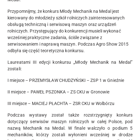
Przypomnijmy, że konkurs Młody Mechanik na Medal jest
kierowany do młodzieży szkół rolniczych zainteresowanych
obsługą techniczną i serwisową maszyn oraz urządzeń
rolniczych. Przystępujący do konkurencji musieli wykonać
wcześniej praktyczne zadania, ściśle związane z
serwisowaniem i naprawą maszyn. Podczas Agro Show 2015
odbyła się część teoretyczna konkursu.
Laureatami III edycji konkursu „Młody Mechanik na Medal”
zostali:
I miejsce – PRZEMYSŁAW CHUDZYŃSKI – ZSP 1 w Gnieźnie
II miejsce – PAWEŁ PSZONKA – ZS CKU w Gronowie
III miejsce – MACIEJ PŁACHTA – ZSR CKU w Wolbórzu
Podczas wystawy został także rozstrzygnięty konkurs
dotyczący serwisów maszyn rolniczych w całej Polsce, pod
nazwą Mechanik na Medal. W finale walczyło o podium 5
mechaników, którzy zostali wyłonieni wcześniej w drodze