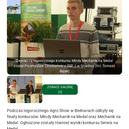
Zwycięzcą tegorocznego konkursu Młody Mechanik na Medal
został Przemysław Chudzyński z ZSP 1 w Gnieźnie (fot. Tomasz
Bujak)
ZOBACZ GALERIĘ
(2)
Podczas tegorocznego Agro Show w Bednarach odbyły się
finały konkursów: Młody Mechanik na Medal oraz Mechanik na
Medal. Ogłoszone zostały również wyniki konkursu Serwis na
Medal.