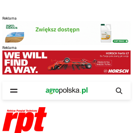
Reklama
Reklama
Wyszu
Main Logo
Menu