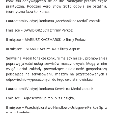
konkursu odbywającego się on-line. Następnie przeszli część
praktyczną. Podczas Agro Show 2015 odbyła się ostatnia,
teoretyczna faza konkursu.
Laureatami IV edycji konkursu „Mechanik na Medal” zostali:
I miejsce – DAWID ORZECH z firmy Perkoz
II miejsce – MARIUSZ KACZMARSKI z firmy Perkoz
III miejsce – STANISŁAW PYTKA z firmy Asprim
Serwis na Medal to także konkurs mający na celu promowanie i
poprawę jakości usług serwisów maszynowych. Mogą w nim
wziąć udział zakłady prowadzące działalność gospodarczą
polegającą na serwisowaniu maszyn na przystosowanych i
odpowiednio wyposażonych do tego celu stanowiskach.
Laureatami IV edycji konkursu Serwis na Medal zostali:
I miejsce – Agroserwis Sp. z o. o. z Pasłęka,
II miejsce – Przedsiębiorstwo Handlowo-Usługowe Perkoz Sp. z
o. o. z Brodnicy,