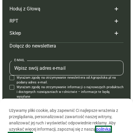
Hoduj z Głową
Redakcja
RPT
Reklama
Hoduj z głową bydło
Sklep
Tagi
Hoduj z głową świnie
Redakcja
Dołącz do newslettera
Mapa serwisu
Prenumerata
Prenumerata
Czasopisma i prenumerata
Kontakt
Redakcja
Reklama
Książki
E-MAIL
Regulamin
Kontakt
Kontakt
Regulamin
Wyrażam zgodę na otrzymywanie newslettera od Agropolska.pl na
Polityka prywatności
Reklama
Krzyżówki
podany adres e-mail.
Wyrażam zgodę na otrzymywanie informacji o najnowszych produktach
i dostępnych rozwiązaniach w rolnictwie – informacje te będą
wysyłane
od APRA sp. z o.o. w imieniu partnerów.
Używamy pliki cookie, aby zapewnić Ci najlepsze wrażenia z
przeglądania, personalizować zawartość naszej witryny,
analizować jej ruch i wyświetlać odpowiednie reklamy. Aby
uzyskać więcej informacji, zapoznaj się z naszą
polityką