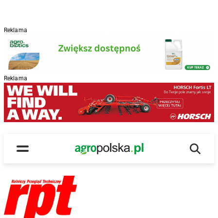
Reklama
Reklama
Wyszu
Main Logo
Menu