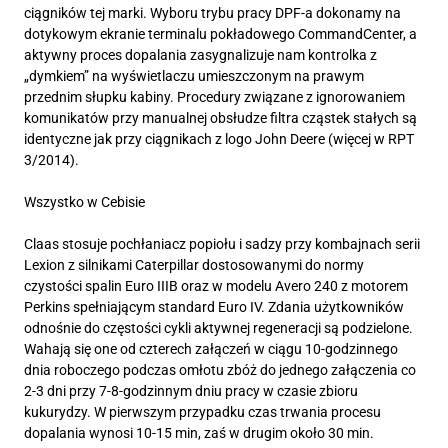
ciągników tej marki. Wyboru trybu pracy DPF-a dokonamy na
dotykowym ekranie terminalu pokładowego CommandCenter, a
aktywny proces dopalania zasygnalizuje nam kontrolka z
„dymkiem” na wyświetlaczu umieszczonym na prawym
przednim słupku kabiny. Procedury związane z ignorowaniem
komunikatów przy manualnej obsłudze filtra cząstek stałych są
identyczne jak przy ciągnikach z logo John Deere (więcej w RPT
3/2014).
Wszystko w Cebisie
Claas stosuje pochłaniacz popiołu i sadzy przy kombajnach serii
Lexion z silnikami Caterpillar dostosowanymi do normy
czystości spalin Euro IIIB oraz w modelu Avero 240 z motorem
Perkins spełniającym standard Euro IV. Zdania użytkowników
odnośnie do częstości cykli aktywnej regeneracji są podzielone.
Wahają się one od czterech załączeń w ciągu 10-godzinnego
dnia roboczego podczas omłotu zbóż do jednego załączenia co
2-3 dni przy 7-8-godzinnym dniu pracy w czasie zbioru
kukurydzy. W pierwszym przypadku czas trwania procesu
dopalania wynosi 10-15 min, zaś w drugim około 30 min.