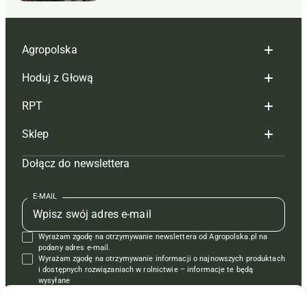
Agropolska
Hoduj z Głową
Redakcja
RPT
Reklama
Hoduj z głową bydło
Sklep
Tagi
Hoduj z głową świnie
Redakcja
Dołącz do newslettera
Mapa serwisu
Prenumerata
Prenumerata
Czasopisma i prenumerata
Kontakt
Redakcja
Reklama
Książki
E-MAIL
Regulamin
Kontakt
Kontakt
Regulamin
Wyrażam zgodę na otrzymywanie newslettera od Agropolska.pl na
Polityka prywatności
Reklama
Krzyżówki
podany adres e-mail.
Wyrażam zgodę na otrzymywanie informacji o najnowszych produktach
i dostępnych rozwiązaniach w rolnictwie – informacje te będą
wysyłane
od APRA sp. z o.o. w imieniu partnerów.