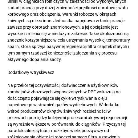
Silniki w ciągnikach rolniczych w zależności od wykonywanych
zadań pracują przy dużej zmienności prędkości obrotowej wału
korbowego oraz obciążenia. Warunki robocze w okrętach
żniwnych są nieco inne. Jednostka napędowa w łanie pracuje
zawsze przy obrotach znamionowych, a jej obciążenie jest
wysokie i zmienia się w niedużym zakresie. Takie okoliczności są
znacznie korzystniejsze w celu utrzymania wysokiej temperatury
spalin, która sprzyja pasywnej regeneracji filtra cząstek stałych i
tym samym rzadszej konieczności załączania się procesu
aktywnego dopalania sadzy.
Dodatkowy wtryskiwacz
Na przekór tej oczywistości, doświadczenia użytkowników
kombajnów zbożowych wyposażonych w DPF wskazują na
dość często pojawiające się cykle wtryskiwania oleju
napędowego w strumień gazów wydechowych. W dodatku
wśród producentów okrętów żniwnych rozbieżności w
przerwach pomiędzy kolejnymi procesami aktywnej regeneracji
są wyraźnie większe w porównaniu do ciągników. Przyczyn tej
paradoksalnej sytuacji może być wiele, począwszy od
zróżnicowania objętości roboczej samego filtra, ustawienia