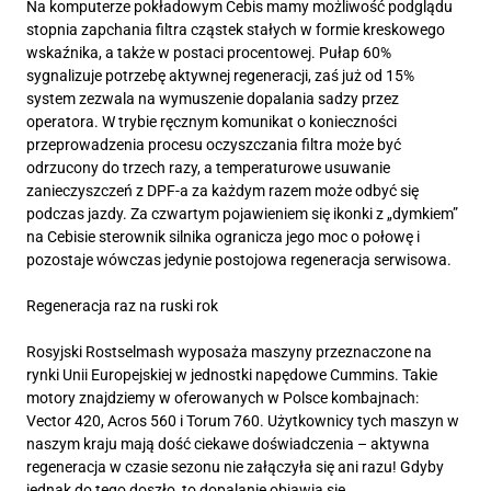
Na komputerze pokładowym Cebis mamy możliwość podglądu
stopnia zapchania filtra cząstek stałych w formie kreskowego
wskaźnika, a także w postaci procentowej. Pułap 60%
sygnalizuje potrzebę aktywnej regeneracji, zaś już od 15%
system zezwala na wymuszenie dopalania sadzy przez
operatora. W trybie ręcznym komunikat o konieczności
przeprowadzenia procesu oczyszczania filtra może być
odrzucony do trzech razy, a temperaturowe usuwanie
zanieczyszczeń z DPF-a za każdym razem może odbyć się
podczas jazdy. Za czwartym pojawieniem się ikonki z „dymkiem”
na Cebisie sterownik silnika ogranicza jego moc o połowę i
pozostaje wówczas jedynie postojowa regeneracja serwisowa.
Regeneracja raz na ruski rok
Rosyjski Rostselmash wyposaża maszyny przeznaczone na
rynki Unii Europejskiej w jednostki napędowe Cummins. Takie
motory znajdziemy w oferowanych w Polsce kombajnach:
Vector 420, Acros 560 i Torum 760. Użytkownicy tych maszyn w
naszym kraju mają dość ciekawe doświadczenia – aktywna
regeneracja w czasie sezonu nie załączyła się ani razu! Gdyby
jednak do tego doszło, to dopalanie objawia się