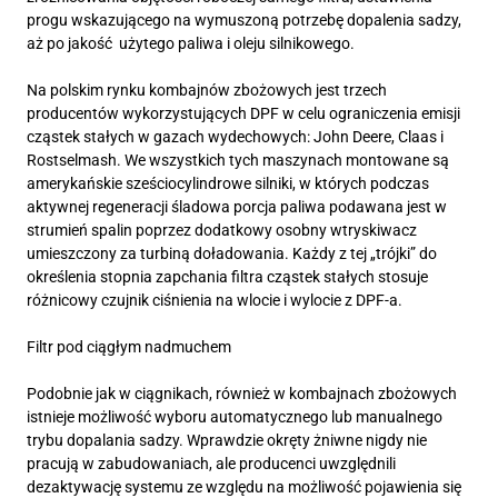
progu wskazującego na wymuszoną potrzebę dopalenia sadzy,
aż po jakość użytego paliwa i oleju silnikowego.
Na polskim rynku kombajnów zbożowych jest trzech
producentów wykorzystujących DPF w celu ograniczenia emisji
cząstek stałych w gazach wydechowych: John Deere, Claas i
Rostselmash. We wszystkich tych maszynach montowane są
amerykańskie sześciocylindrowe silniki, w których podczas
aktywnej regeneracji śladowa porcja paliwa podawana jest w
strumień spalin poprzez dodatkowy osobny wtryskiwacz
umieszczony za turbiną doładowania. Każdy z tej „trójki” do
określenia stopnia zapchania filtra cząstek stałych stosuje
różnicowy czujnik ciśnienia na wlocie i wylocie z DPF-a.
Filtr pod ciągłym nadmuchem
Podobnie jak w ciągnikach, również w kombajnach zbożowych
istnieje możliwość wyboru automatycznego lub manualnego
trybu dopalania sadzy. Wprawdzie okręty żniwne nigdy nie
pracują w zabudowaniach, ale producenci uwzględnili
dezaktywację systemu ze względu na możliwość pojawienia się