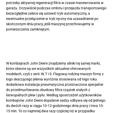
potrzeby aktywnej regeneracji filtra w czasie manewrowania w
garażu. Oczywiście podczas omłotu i przejazdu transportowego
bezwzględnie zaleca się ustawić tryb automatyczny, a
ewentualne przełączenie w tryb ręczny ma uzasadnienie po
skończonym dniu pracy, jeśli maszynę przechowujemy w
pomieszczeniu zamkniętym.
W kombajnach John Deere znajdziemy silniki tej samej marki,
które obecne są we wszystkich aktualnie oferowanych
modelach, czyli z serii: W, T i S. Flagową rodzinę maszyn firmy z
logo skaczącego jelenia wyróżnia stosowana od tego roku
dodatkowa instalacja pneumatyczna przeznaczona specjalnie
do przedmuchiwania obudowy filtra cząstek stałych z
łatwopalnych plew i pyłu. Według spostrzeżeń użytkowników
kombajnów John Deere dopalanie sadzy odbywa się od jednego
do dwóch razy w ciągu 10-12-godzinnego dnia pracy i trwa 10-
15 min. To co najmniej dwa razy częściej niż w przypadku