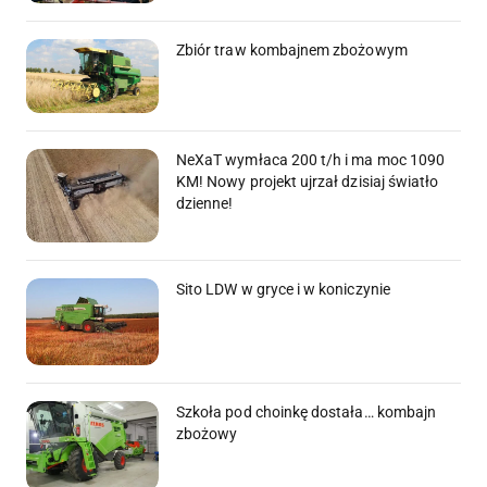
Zbiór traw kombajnem zbożowym
NeXaT wymłaca 200 t/h i ma moc 1090
KM! Nowy projekt ujrzał dzisiaj światło
dzienne!
Sito LDW w gryce i w koniczynie
Szkoła pod choinkę dostała… kombajn
zbożowy