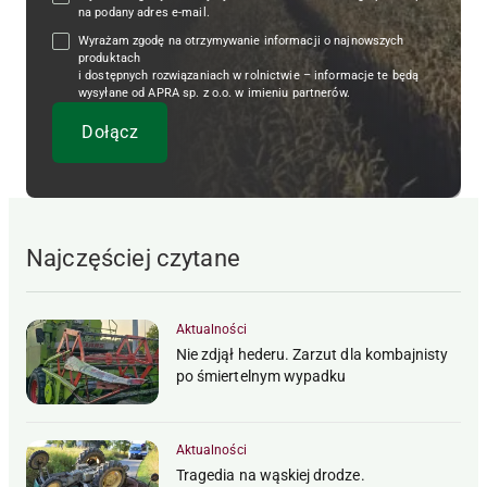
na podany adres e-mail.
Wyrażam zgodę na otrzymywanie informacji o najnowszych
produktach
i dostępnych rozwiązaniach w rolnictwie – informacje te będą
wysyłane od APRA sp. z o.o. w imieniu partnerów.
Najczęściej czytane
Aktualności
Nie zdjął hederu. Zarzut dla kombajnisty
po śmiertelnym wypadku
Aktualności
Tragedia na wąskiej drodze.