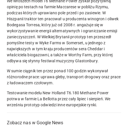
We Włoszech model T6 Methane Power zyskał pozytywną
opinię po testach na farmie Maccarese w pobliżu Rzymu,
podczas których uprawiano pole przed i po zasiewie. W
Hiszpanii traktor ten pracował u producenta winogron i oliwek
Bodegasa Torresa, który już od 2008 r. angażuje się w
wykorzystywanie energii alternatywnych i ograniczanie emisji
zanieczyszczeń. W Wielkiej Brytanii prototyp ten przeszedł
pomyślne testy w Wyke Farms w Somerset, u jednego z
największych w tym kraju producentów sera Cheddar i
właściciela biogazowni, a także w Worthy Farm, przy której
odbywa się słynny festiwal muzyczny Glastonbury.
W sumie ciągnik ten przez ponad 100 godzin wykonywał
różnorodne prace: uprawa gleby, transport drogowy oraz prace
z ładowaczem czołowym.
Testowanie modelu New Holland T6.180 Methane Power
potrwa w farmie La Bellotta przez cały lipiec i sierpień. We
wrześniu prototyp odwiedzi inne europejskie rynki.
Zobacz nas w Google News