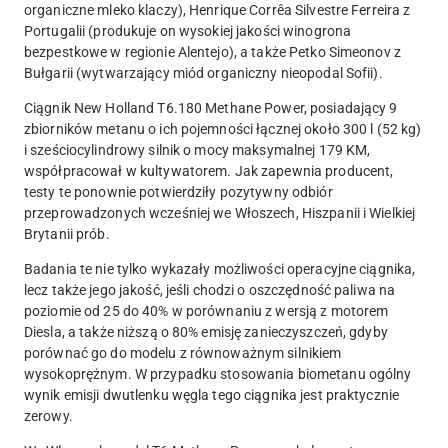
organiczne mleko klaczy), Henrique Corrêa Silvestre Ferreira z
Portugalii (produkuje on wysokiej jakości winogrona
bezpestkowe w regionie Alentejo), a także Petko Simeonov z
Bułgarii (wytwarzający miód organiczny nieopodal Sofii).
Ciągnik New Holland T6.180 Methane Power, posiadający 9
zbiorników metanu o ich pojemności łącznej około 300 l (52 kg)
i sześciocylindrowy silnik o mocy maksymalnej 179 KM,
współpracował w kultywatorem. Jak zapewnia producent,
testy te ponownie potwierdziły pozytywny odbiór
przeprowadzonych wcześniej we Włoszech, Hiszpanii i Wielkiej
Brytanii prób.
Badania te nie tylko wykazały możliwości operacyjne ciągnika,
lecz także jego jakość, jeśli chodzi o oszczędność paliwa na
poziomie od 25 do 40% w porównaniu z wersją z motorem
Diesla, a także niższą o 80% emisję zanieczyszczeń, gdyby
porównać go do modelu z równoważnym silnikiem
wysokoprężnym. W przypadku stosowania biometanu ogólny
wynik emisji dwutlenku węgla tego ciągnika jest praktycznie
zerowy.