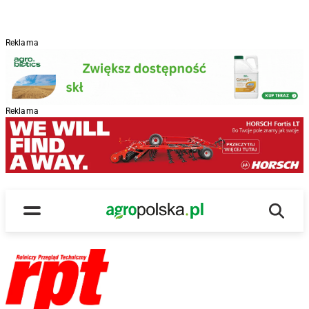
Reklama
Reklama
Wyszu
Main Logo
Menu