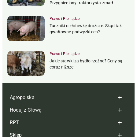
Przygnieciony traktorzysta zmarł
Prawo i Pieniądze
Tuczniki o złotówkę droższe. Skąd tak
gwałtowne podwyżki cen?
Prawo i Pieniądze
Jakie stawki za bydło rzeźne? Ceny są
coraz niższe
Agropolska
Hoduj z Głową
Redakcja
RPT
Reklama
Hoduj z głową bydło
Sklep
Tagi