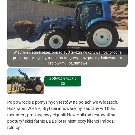
W sumie ciągnik przez ponad 100 godzin wykonywał różnorodne
prace: uprawa gleby, transport drogowy oraz prace z ładowaczem
czołowym. Fot_firmowe
ZOBACZ GALERIĘ
(2)
Po powrocie z pomyślnych testów na polach we Włoszech,
Hiszpanii i Wielkiej Brytanii innowacyjny, zasilany w 100%
metanem, prototypowy ciągnik New Holland testowali na
podturyńskiej farnie La Bellotta niemieccy klienci i młodzi
rolnicy.