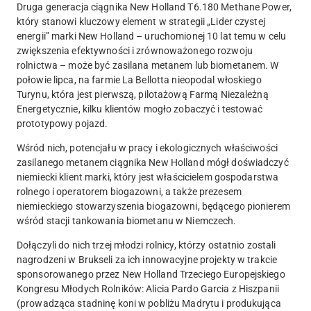
Druga generacja ciągnika New Holland T6.180 Methane Power,
który stanowi kluczowy element w strategii „Lider czystej
energii” marki New Holland – uruchomionej 10 lat temu w celu
zwiększenia efektywności i zrównoważonego rozwoju
rolnictwa – może być zasilana metanem lub biometanem. W
połowie lipca, na farmie La Bellotta nieopodal włoskiego
Turynu, która jest pierwszą, pilotażową Farmą Niezależną
Energetycznie, kilku klientów mogło zobaczyć i testować
prototypowy pojazd.
Wśród nich, potencjału w pracy i ekologicznych właściwości
zasilanego metanem ciągnika New Holland mógł doświadczyć
niemiecki klient marki, który jest właścicielem gospodarstwa
rolnego i operatorem biogazowni, a także prezesem
niemieckiego stowarzyszenia biogazowni, będącego pionierem
wśród stacji tankowania biometanu w Niemczech.
Dołączyli do nich trzej młodzi rolnicy, którzy ostatnio zostali
nagrodzeni w Brukseli za ich innowacyjne projekty w trakcie
sponsorowanego przez New Holland Trzeciego Europejskiego
Kongresu Młodych Rolników: Alicia Pardo Garcia z Hiszpanii
(prowadząca stadninę koni w pobliżu Madrytu i produkująca