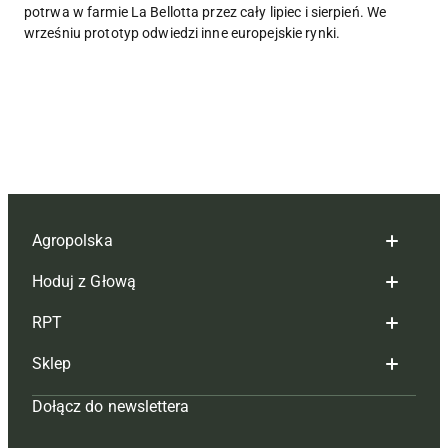
potrwa w farmie La Bellotta przez cały lipiec i sierpień. We
wrześniu prototyp odwiedzi inne europejskie rynki.
Agropolska
Hoduj z Głową
Redakcja
RPT
Reklama
Hoduj z głową bydło
Sklep
Tagi
Hoduj z głową świnie
Redakcja
Dołącz do newslettera
Mapa serwisu
Prenumerata
Prenumerata
Czasopisma i prenumerata